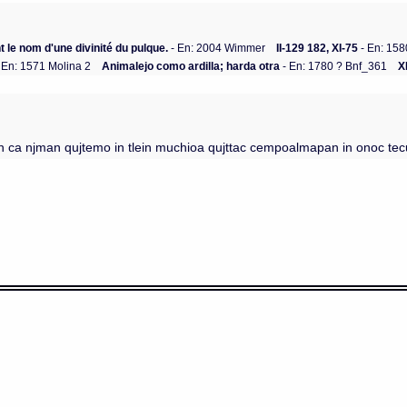
nt le nom d'une divinité du pulque.
- En: 2004 Wimmer
II-129 182, XI-75
- En: 158
 En: 1571 Molina 2
Animalejo como ardilla; harda otra
- En: 1780 ? Bnf_361
X
n ca njman qujtemo in tlein muchioa qujttac cempoalmapan in onoc tecu