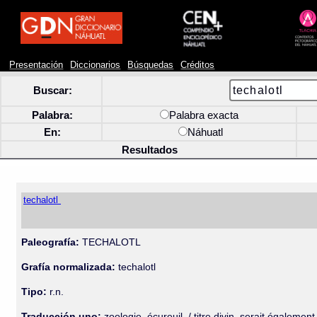
Presentación
Diccionarios
Búsquedas
Créditos
Buscar:
Palabra:
Palabra exacta
En:
Náhuatl
Resultados
techalotl
Paleografía:
TECHALOTL
Grafía normalizada:
techalotl
Tipo:
r.n.
Traducción uno:
zoologie, écureuil. / titre divin, serait égalemen