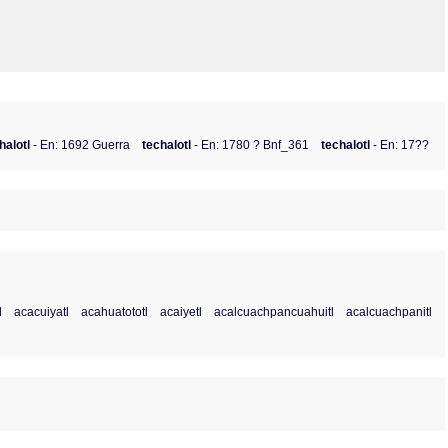
halotl
- En: 1692 Guerra
techalotl
- En: 1780 ? Bnf_361
techalotl
- En: 17??
l
acacuiyatl
acahuatototl
acaiyetl
acalcuachpancuahuitl
acalcuachpanitl