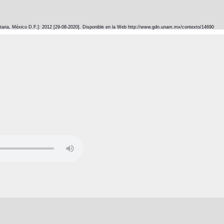
itaria, México D.F.]: 2012 [29-08-2020]. Disponible en la Web http://www.gdn.unam.mx/contexto/14690