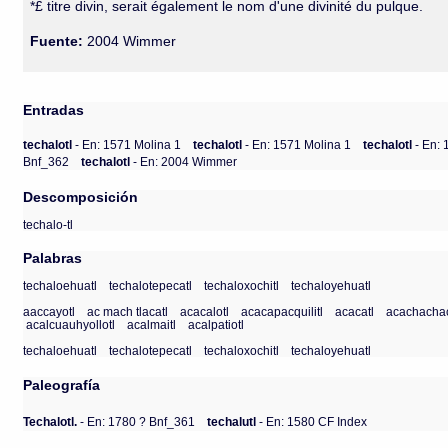
*£ titre divin, serait également le nom d'une divinité du pulque.
Fuente:
2004 Wimmer
Entradas
techalotl
- En: 1571 Molina 1
techalotl
- En: 1571 Molina 1
techalotl
- En:
Bnf_362
techalotl
- En: 2004 Wimmer
Descomposición
techalo-tl
Palabras
techaloehuatl
techalotepecatl
techaloxochitl
techaloyehuatl
aaccayotl
ac mach tlacatl
acacalotl
acacapacquilitl
acacatl
acachachac
acalcuauhyollotl
acalmaitl
acalpatiotl
techaloehuatl
techalotepecatl
techaloxochitl
techaloyehuatl
Paleografía
Techalotl.
- En: 1780 ? Bnf_361
techalutl
- En: 1580 CF Index