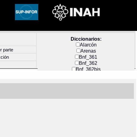
Diccionarios:
Alarcón
r parte
Arenas
Bnf_361
cción
Bnf_362
Bnf_362bis
Carochi
CF_INDEX
Clavijero
Cortés y Zedeño
Docs_México
Durán
Guerra
Mecayapan
Molina_1
Molina_2
Olmos_G