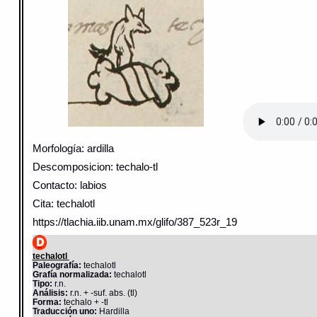
Morfología: ardilla
Descomposicion: techalo-tl
Contacto: labios
Cita: techalotl
https://tlachia.iib.unam.mx/glifo/387_523r_19
techalotl
Paleografía:
techalotl
Grafía normalizada:
techalotl
Tipo:
r.n.
Análisis:
r.n. + -suf. abs. (tl)
Forma:
techalo + -tl
Traducción uno:
Hardilla