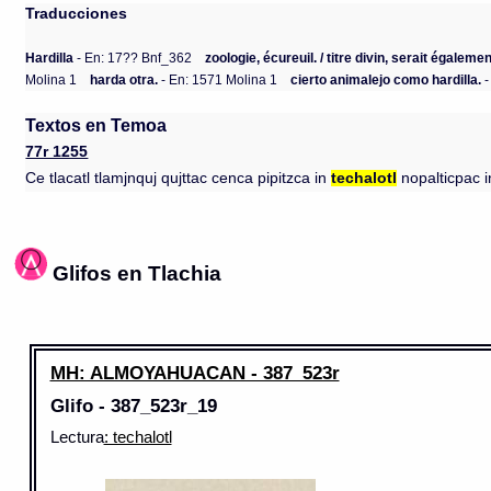
Traducciones
Hardilla
- En: 17?? Bnf_362
zoologie, écureuil. / titre divin, serait égaleme
Molina 1
harda otra.
- En: 1571 Molina 1
cierto animalejo como hardilla.
-
Textos en Temoa
77r 1255
Ce tlacatl tlamjnquj qujttac cenca pipitzca in
techalotl
nopalticpac i
Glifos en Tlachia
MH: ALMOYAHUACAN - 387_523r
Glifo - 387_523r_19
Lectura
: techalotl