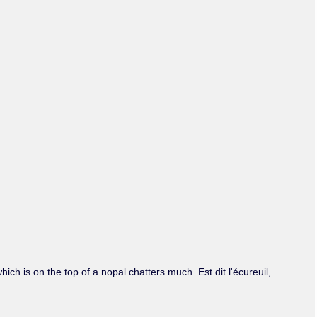
Olmos_V
Paredes
Rincón
Sahagún Escolio
Tezozomoc
Tzinacapan
Wimmer
which is on the top of a nopal chatters much. Est dit l'écureuil,