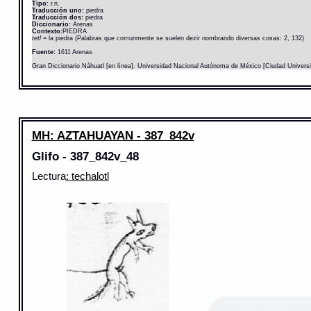
Tipo:
r.n.
Traducción uno:
piedra
Traducción dos:
piedra
Diccionario:
Arenas
Contexto:
PIEDRA
tetl
= la piedra (Palabras que comunmente se suelen dezir nombrando diversas cosas: 2, 132)
Fuente:
1611 Arenas
Gran Diccionario Náhuatl [en línea]. Universidad Nacional Autónoma de México [Ciudad Univers
MH: AZTAHUAYAN - 387_842v
Glifo - 387_842v_48
Lectura
: techalotl