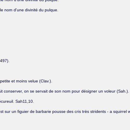
t le nom d'une divinité du pulque.
497).
petite et moins velue (Clav.).
t conserver, on se servait de son nom pour désigner un voleur (Sah.).
 écureuil. Sah11,10.
est sur un figuier de barbarie pousse des cris très stridents - a squirrel 