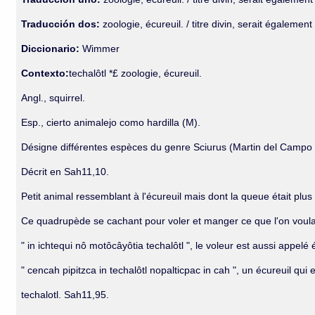
Traducción dos:
zoologie, écureuil. / titre divin, serait égalemen
Diccionario:
Wimmer
Contexto:
techalôtl *£ zoologie, écureuil.
Angl., squirrel.
Esp., cierto animalejo como hardilla (M).
Désigne différentes espèces du genre Sciurus (Martin del Campo 
Décrit en Sah11,10.
Petit animal ressemblant à l'écureuil mais dont la queue était plus 
Ce quadrupède se cachant pour voler et manger ce que l'on voulai
" in ichtequi nô motôcâyôtia techalôtl ", le voleur est aussi appelé
" cencah pipitzca in techalôtl nopalticpac in cah ", un écureuil qui 
techalotl. Sah11,95.