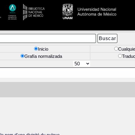
Inicio
Cualquie
Grafía normalizada
Tradu
t le nom d'une divinité du pulque.