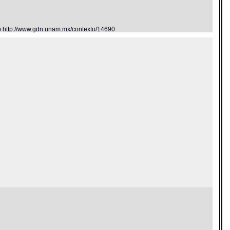
eb http://www.gdn.unam.mx/contexto/14690