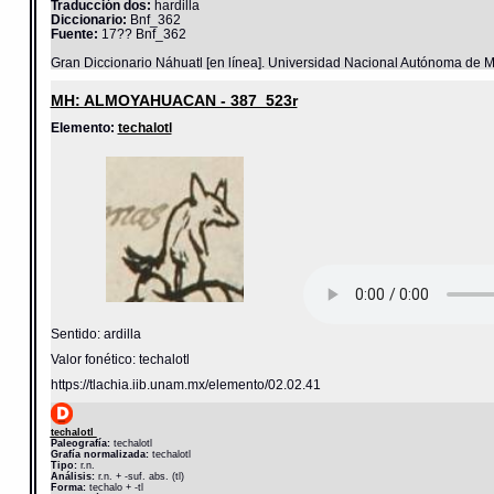
Traducción dos:
hardilla
Diccionario:
Bnf_362
Fuente:
17?? Bnf_362
Gran Diccionario Náhuatl [en línea]. Universidad Nacional Autónoma de M
MH: ALMOYAHUACAN - 387_523r
Elemento:
techalotl
Sentido: ardilla
Valor fonético: techalotl
https://tlachia.iib.unam.mx/elemento/02.02.41
techalotl
Paleografía:
techalotl
Grafía normalizada:
techalotl
Tipo:
r.n.
Análisis:
r.n. + -suf. abs. (tl)
Forma:
techalo + -tl