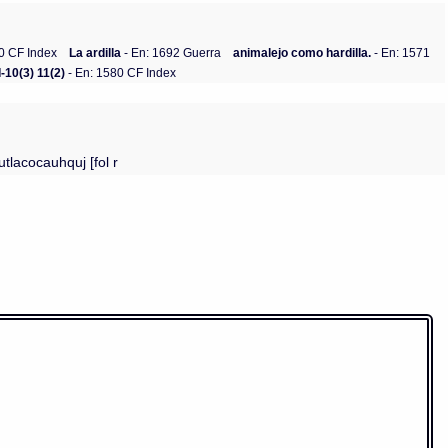
0 CF Index
La ardilla
- En: 1692 Guerra
animalejo como hardilla.
- En: 1571
I-10(3) 11(2)
- En: 1580 CF Index
tlacocauhquj [fol r