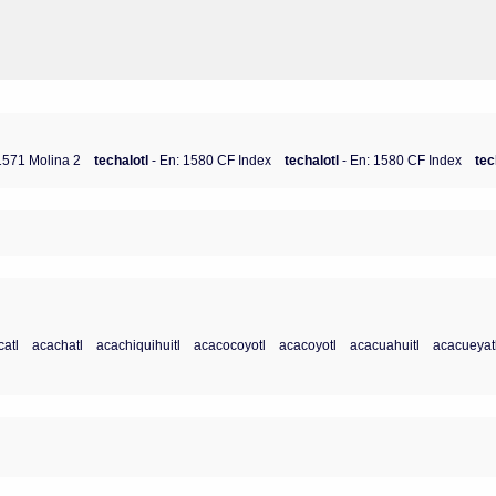
 1571 Molina 2
techalotl
- En: 1580 CF Index
techalotl
- En: 1580 CF Index
tec
atl
acachatl
acachiquihuitl
acacocoyotl
acacoyotl
acacuahuitl
acacueyat