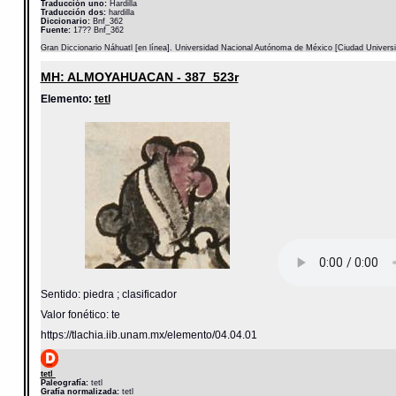
Traducción uno:
Hardilla
Traducción dos:
hardilla
Diccionario:
Bnf_362
Fuente:
17?? Bnf_362
Gran Diccionario Náhuatl [en línea]. Universidad Nacional Autónoma de México [Ciudad Univers
MH: ALMOYAHUACAN - 387_523r
Elemento:
tetl
Sentido: piedra ; clasificador
Valor fonético: te
https://tlachia.iib.unam.mx/elemento/04.04.01
tetl
Paleografía:
tetl
Grafía normalizada:
tetl