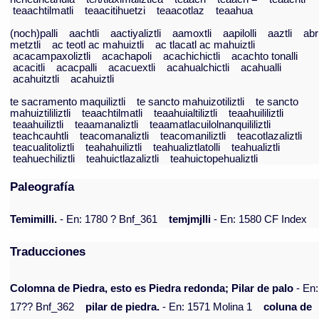
teaachtilmatli
teaacitihuetzi
teaacotlaz
teaahua
(noch)palli
aachtli
aactiyaliztli
aamoxtli
aapilolli
aaztli
abr
metztli
ac teotl ac mahuiztli
ac tlacatl ac mahuiztli
acacampaxoliztli
acachapoli
acachichictli
acachto tonalli
acacitli
acacpalli
acacuextli
acahualchictli
acahualli
acahuitztli
acahuiztli
te sacramento maquiliztli
te sancto mahuizotiliztli
te sancto
mahuiztililiztli
teaachtilmatli
teaahuialtiliztli
teaahuililiztli
teaahuiliztli
teaamanaliztli
teaamatlacuilolnanquililiztli
teachcauhtli
teacomanaliztli
teacomaniliztli
teacotlazaliztli
teacualitoliztli
teahahuiliztli
teahualiztlatolli
teahualiztli
teahuechiliztli
teahuictlazaliztli
teahuictopehualiztli
Paleografía
Temimilli.
- En: 1780 ? Bnf_361
temjmjlli
- En: 1580 CF Index
Traducciones
Colomna de Piedra, esto es Piedra redonda; Pilar de palo
- En:
17?? Bnf_362
pilar de piedra.
- En: 1571 Molina 1
coluna de