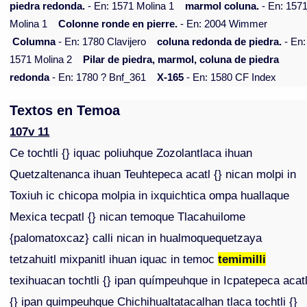
piedra redonda.
- En: 1571 Molina 1
marmol coluna.
- En: 157
Molina 1
Colonne ronde en pierre.
- En: 2004 Wimmer
Columna
- En: 1780 Clavijero
coluna redonda de piedra.
- En:
1571 Molina 2
Pilar de piedra, marmol, coluna de piedra
redonda
- En: 1780 ? Bnf_361
X-165
- En: 1580 CF Index
Textos en Temoa
107v 11
Ce tochtli {} iquac poliuhque Zozolantlaca ihuan
Quetzaltenanca ihuan Teuhtepeca acatl {} nican molpi in
Toxiuh ic chicopa molpia in ixquichtica ompa huallaque
Mexica tecpatl {} nican temoque Tlacahuilome
{palomatoxcaz} calli nican in hualmoquequetzaya
tetzahuitl mixpanitl ihuan iquac in temoc
temimilli
texihuacan tochtli {} ipan químpeuhque in Icpatepeca acat
{} ipan quimpeuhque Chichihualtatacalhan tlaca tochtli {}