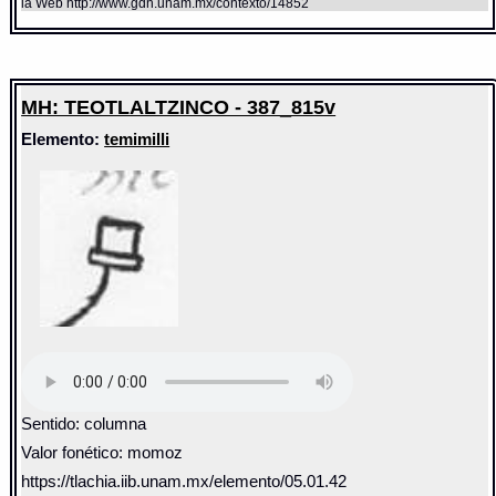
la Web http://www.gdn.unam.mx/contexto/14852
MH: TEOTLALTZINCO - 387_815v
Elemento:
temimilli
Sentido: columna
Valor fonético: momoz
https://tlachia.iib.unam.mx/elemento/05.01.42