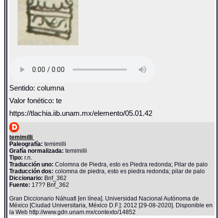
Sentido: columna
Valor fonético: te
https://tlachia.iib.unam.mx/elemento/05.01.42
temimilli
Paleografía:
temimilli
Grafía normalizada:
temimilli
Tipo:
r.n.
Traducción uno:
Colomna de Piedra, esto es Piedra redonda; Pilar de palo
Traducción dos:
colomna de piedra, esto es piedra redonda; pilar de palo
Diccionario:
Bnf_362
Fuente:
17?? Bnf_362
Gran Diccionario Náhuatl [en línea]. Universidad Nacional Autónoma de
México [Ciudad Universitaria, México D.F.]: 2012 [29-08-2020]. Disponible en
la Web http://www.gdn.unam.mx/contexto/14852