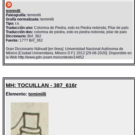
temimilli
Paleografía:
temimilli
Grafía normalizada:
temimilli
Tipo:
r.n.
Traducción uno:
Colomna de Piedra, esto es Piedra redonda; Pilar de palo
Traducción dos:
colomna de piedra, esto es piedra redonda; pilar de palo
Diccionario:
Bnf_362
Fuente:
17?? Bnf_362
Gran Diccionario Náhuatl [en línea]. Universidad Nacional Autónoma de
México [Ciudad Universitaria, México D.F.]: 2012 [29-08-2020]. Disponible en
la Web http://www.gdn.unam.mx/contexto/14852
MH: TOCUILLAN - 387_616r
Elemento:
temimilli