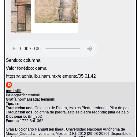
Sentido: columna
Valor fonético: cama
https://tlachia.iib.unam.mx/elemento/05.01.42
temimilli
Paleografía:
temimilli
Grafía normalizada:
temimilli
Tipo:
r.n.
Traducción uno:
Colomna de Piedra, esto es Piedra redonda; Pilar de palo
Traducción dos:
colomna de piedra, esto es piedra redonda; pilar de palo
Diccionario:
Bnf_362
Fuente:
17?? Bnf_362
Gran Diccionario Náhuatl [en línea]. Universidad Nacional Autónoma de
México [Ciudad Universitaria, México D.F.]: 2012 [29-08-2020]. Disponible en