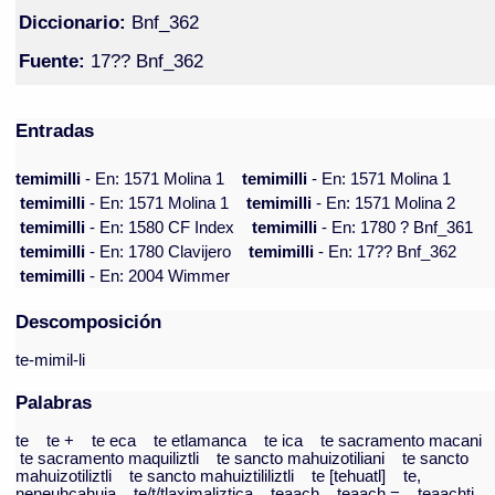
Diccionario:
Bnf_362
Fuente:
17?? Bnf_362
Entradas
temimilli
- En: 1571 Molina 1
temimilli
- En: 1571 Molina 1
temimilli
- En: 1571 Molina 1
temimilli
- En: 1571 Molina 2
temimilli
- En: 1580 CF Index
temimilli
- En: 1780 ? Bnf_361
temimilli
- En: 1780 Clavijero
temimilli
- En: 17?? Bnf_362
temimilli
- En: 2004 Wimmer
Descomposición
te-mimil-li
Palabras
te
te +
te eca
te etlamanca
te ica
te sacramento macani
te sacramento maquiliztli
te sancto mahuizotiliani
te sancto
mahuizotiliztli
te sancto mahuiztililiztli
te [tehuatl]
te,
neneuhcahuia
te/t/tlaximaliztica
teaach
teaach =
teaachti