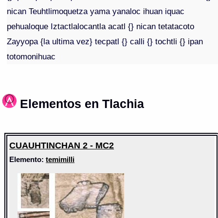
nican Teuhtlimoquetza yama yanaloc ihuan iquac
pehualoque Iztactlalocantla acatl {} nican tetatacoto
Zayyopa {la ultima vez} tecpatl {} calli {} tochtli {} ipan
totomonihuac
Elementos en Tlachia
CUAUHTINCHAN 2 - MC2
Elemento:
temimilli