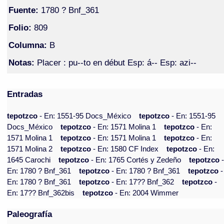
Fuente:
1780 ? Bnf_361
Folio:
809
Columna:
B
Notas:
Placer : pu--to en début Esp: á-- Esp: azi--
Entradas
tepotzco
- En: 1551-95 Docs_México
tepotzco
- En: 1551-95
Docs_México
tepotzco
- En: 1571 Molina 1
tepotzco
- En:
1571 Molina 1
tepotzco
- En: 1571 Molina 1
tepotzco
- En:
1571 Molina 2
tepotzco
- En: 1580 CF Index
tepotzco
- En:
1645 Carochi
tepotzco
- En: 1765 Cortés y Zedeño
tepotzco
En: 1780 ? Bnf_361
tepotzco
- En: 1780 ? Bnf_361
tepotzco
-
En: 1780 ? Bnf_361
tepotzco
- En: 17?? Bnf_362
tepotzco
-
En: 17?? Bnf_362bis
tepotzco
- En: 2004 Wimmer
Paleografía