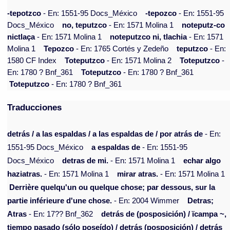
-tepotzco
- En: 1551-95 Docs_México
-tepozco
- En: 1551-95
Docs_México
no, teputzco
- En: 1571 Molina 1
noteputz-co
nictlaça
- En: 1571 Molina 1
noteputzco ni, tlachia
- En: 1571
Molina 1
Tepozco
- En: 1765 Cortés y Zedeño
teputzco
- En:
1580 CF Index
Toteputzco
- En: 1571 Molina 2
Toteputzco
-
En: 1780 ? Bnf_361
Toteputzco
- En: 1780 ? Bnf_361
Toteputzco
- En: 1780 ? Bnf_361
Traducciones
detrás / a las espaldas / a las espaldas de / por atrás de
- En:
1551-95 Docs_México
a espaldas de
- En: 1551-95
Docs_México
detras de mi.
- En: 1571 Molina 1
echar algo
haziatras.
- En: 1571 Molina 1
mirar atras.
- En: 1571 Molina 1
Derrière quelqu'un ou quelque chose; par dessous, sur la
partie inférieure d'une chose.
- En: 2004 Wimmer
Detras;
Atras
- En: 17?? Bnf_362
detrás de (posposición) / ïcampa ~,
tiempo pasado (sólo poseído) / detrás (posposición) / detrás