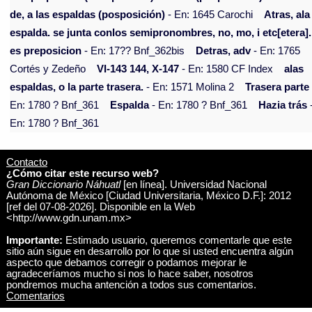
de, a las espaldas (posposición)
- En: 1645 Carochi
Atras, ala
espalda. se junta conlos semipronombres, no, mo, i etc[etera].
es preposicion
- En: 17?? Bnf_362bis
Detras, adv
- En: 1765
Cortés y Zedeño
VI-143 144, X-147
- En: 1580 CF Index
alas
espaldas, o la parte trasera.
- En: 1571 Molina 2
Trasera parte
En: 1780 ? Bnf_361
Espalda
- En: 1780 ? Bnf_361
Hazia trás
En: 1780 ? Bnf_361
Contacto
¿Cómo citar este recurso web?
Gran Diccionario Náhuatl
[en línea]. Universidad Nacional
Autónoma de México [Ciudad Universitaria, México D.F.]: 2012
[ref del 07-08-2026]. Disponible en la Web
<http://www.gdn.unam.mx>
Importante:
Estimado usuario, queremos comentarle que este
sitio aún sigue en desarrollo por lo que si usted encuentra algún
aspecto que debamos corregir o podamos mejorar le
agradeceríamos mucho si nos lo hace saber, nosotros
pondremos mucha antención a todos sus comentarios.
Comentarios