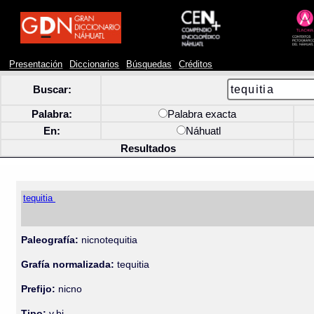
Presentación
Diccionarios
Búsquedas
Créditos
Buscar:
Palabra:
Palabra exacta
En:
Náhuatl
Resultados
tequitia
Paleografía:
nicnotequitia
Grafía normalizada:
tequitia
Prefijo:
nicno
Tipo:
v.bi.