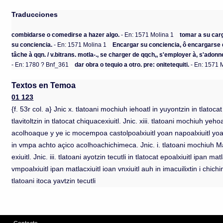
Traducciones
combidarse o comedirse a hazer algo.
- En: 1571 Molina 1
tomar a su car
su conciencia.
- En: 1571 Molina 1
Encargar su conciencia, ô encargarse 
tâche à qqn. / v.bitrans. motla-., se charger de qqch,, s'employer à, s'adon
- En: 1780 ? Bnf_361
dar obra o tequio a otro. pre: onitetequiti.
- En: 1571 
Textos en Temoa
01 123
{f. 53r col. a} Jnic x. tlatoani mochiuh iehoatl in yuyontzin in tlatoca
tlavitoltzin in tlatocat chiquacexiuitl. Jnic. xiii. tlatoani mochiuh ye
acolhoaque y ye ic mocempoa castolpoalxiuitl yoan napoalxiuitl yoan
in vmpa achto açico acolhoachichimeca. Jnic. i. tlatoani mochiuh Maçatzin
exiuitl. Jnic. iii. tlatoani ayotzin tecutli in tlatocat epoalxiuitl ipan ma
vmpoalxiuitl ipan matlacxiuitl ioan vnxiuitl auh in imacuilixtin i chi
tlatoani itoca yavtzin tecutli