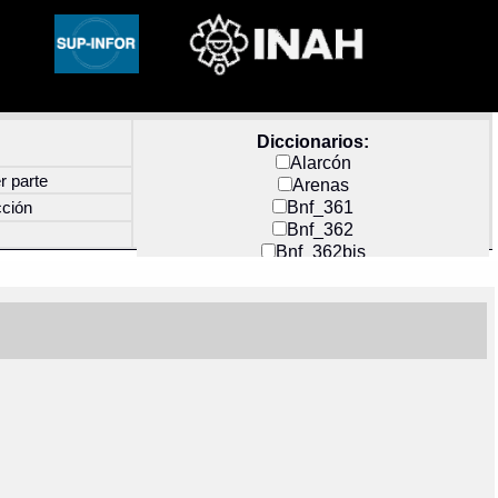
Diccionarios:
Alarcón
r parte
Arenas
Bnf_361
cción
Bnf_362
Bnf_362bis
Carochi
CF_INDEX
Clavijero
Cortés y Zedeño
Docs_México
Durán
Guerra
Mecayapan
Molina_1
Molina_2
Olmos_G