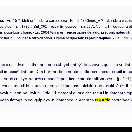
go.
- En: 1571 Molina 1
dar a cargo obra
- En: 1547 Olmos_V ?
dar obra o car
de algo.
- En: 1780 ? Bnf_361
repartir tequios.
- En: 1571 Molina 1
ocupar a ot
ner à quelque chose.
- En: 2004 Wimmer
encargarse de algo. pre: onicnotequiti.
Molina 2
Ocupar a otro dandole alguna ocupacion; repartir tequios.
- En: 1780 
t ce xiuitl. Jnic. xi. tlatoani mochiuh yehoatl y^ tetlavevetzquititzin yn tl
hoatl in axca^ tlatoani Don hernando pimentel in tlatocati ecastolxiuitl in a
 nauhxiuitl yn ixquichica axca^ ipan ticate xiuhtonalli vmacatl. {p. 19
 tecutli in tlatocat epoalxiuitl ipan castolxiuitl ioan exiuitl. Jnic. ii. tl
tlacxiuitl ioan nauhxiuitl. Jnic. iiii. tlatoani quatlavice tecutli in tlatocat v
chimeca tlatoqz in vel quipiaya in itlatocayo in acampa
tequitia
castolpoalxi