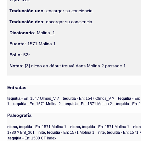
Traducción uno:
encargar su conciencia.
Traducción dos:
encargar su conciencia.
Diccionario:
Molina_1
Fuente:
1571 Molina 1
Folio:
52r
Notas:
[3] nicno en début trouvé dans Molina 2 passage 1
Entradas
tequitia
- En: 1547 Olmos_V ?
tequitia
- En: 1547 Olmos_V ?
tequitia
- En
1
tequitia
- En: 1571 Molina 2
tequitia
- En: 1571 Molina 2
tequitia
- En: 
Paleografía
nicno, tequitia
- En: 1571 Molina 1
nicno, tequitia
- En: 1571 Molina 1
nicn
1780 ? Bnf_361
nite, tequitia
- En: 1571 Molina 1
nite, tequitia
- En: 1571 
tequjtia
- En: 1580 CF Index