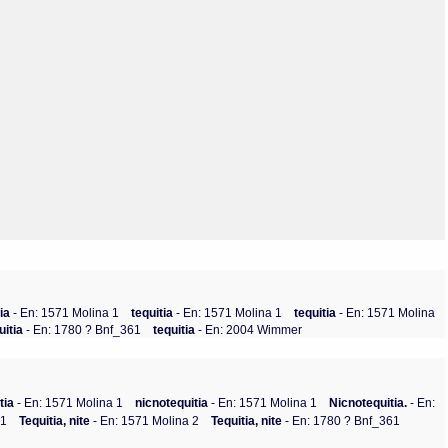
Olmos_V
Paredes
Rincón
Sahagún Escolio
Tezozomoc
Tzinacapan
Wimmer
tia
- En: 1571 Molina 1
tequitia
- En: 1571 Molina 1
tequitia
- En: 1571 Molina
uitia
- En: 1780 ? Bnf_361
tequitia
- En: 2004 Wimmer
tia
- En: 1571 Molina 1
nicnotequitia
- En: 1571 Molina 1
Nicnotequitia.
- En:
61
Tequitia, nite
- En: 1571 Molina 2
Tequitia, nite
- En: 1780 ? Bnf_361