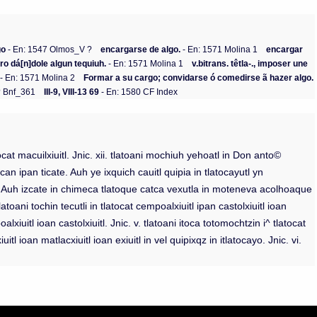
go
- En: 1547 Olmos_V ?
encargarse de algo.
- En: 1571 Molina 1
encargar
ro dá[n]dole algun tequiuh.
- En: 1571 Molina 1
v.bitrans. têtla-., imposer une
- En: 1571 Molina 2
Formar a su cargo; convidarse ó comedirse ã hazer algo.
? Bnf_361
III-9, VIII-13 69
- En: 1580 CF Index
atocat macuilxiuitl. Jnic. xii. tlatoani mochiuh yehoatl in Don anto©
xcan ipan ticate. Auh ye ixquich cauitl quipia in tlatocayutl yn
1} Auh izcate in chimeca tlatoque catca vexutla in moteneva acolhoaque
atoani tochin tecutli in tlatocat cempoalxiuitl ipan castolxiuitl ioan
mpoalxiuitl ioan castolxiuitl. Jnic. v. tlatoani itoca totomochtzin i^ tlatocat
uitl ioan matlacxiuitl ioan exiuitl in vel quipixqz in itlatocayo. Jnic. vi.