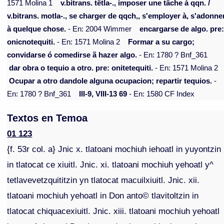
1571 Molina 1
v.bitrans. têtla-., imposer une tâche à qqn. /
v.bitrans. motla-., se charger de qqch,, s'employer à, s'adonne
à quelque chose.
- En: 2004 Wimmer
encargarse de algo. pre
onicnotequiti.
- En: 1571 Molina 2
Formar a su cargo;
convidarse ó comedirse ã hazer algo.
- En: 1780 ? Bnf_361
dar obra o tequio a otro. pre: onitetequiti.
- En: 1571 Molina 2
Ocupar a otro dandole alguna ocupacion; repartir tequios.
-
En: 1780 ? Bnf_361
III-9, VIII-13 69
- En: 1580 CF Index
Textos en Temoa
01 123
{f. 53r col. a} Jnic x. tlatoani mochiuh iehoatl in yuyontzin
in tlatocat ce xiuitl. Jnic. xi. tlatoani mochiuh yehoatl y^
tetlavevetzquititzin yn tlatocat macuilxiuitl. Jnic. xii.
tlatoani mochiuh yehoatl in Don anto© tlavitoltzin in
tlatocat chiquacexiuitl. Jnic. xiii. tlatoani mochiuh yehoatl