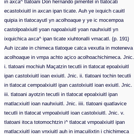
in axca^ tlatoani Don hernando pimentel in tlatocati
ecastolxiuitl in axcan ipan ticate. Auh ye ixquich cauitl
quipia in tlatocayutl yn acolhoaque y ye ic mocempoa
castolpoalxiuitl yoan napoalxiuitl yoan nauhxiuitl yn
ixquichica axca^ ipan ticate xiuhtonalli vmacatl. {p. 191}
Auh izcate in chimeca tlatoque catca vexutla in moteneva
acolhoaque in vmpa achto açico acolhoachichimeca. Jnic
i. tlatoani mochiuh Maçatzin tecutli in tlatocat epoalxiuitl
ipan castolxiuitl ioan exiuitl. Jnic. ii. tlatoani tochin tecutli
in tlatocat cempoalxiuitl ipan castolxiuitl ioan exiuitl. Jnic.
iii. tlatoani ayotzin tecutli in tlatocat epoalxiuitl ipan
matlacxiuitl ioan nauhxiuitl. Jnic. iiii. tlatoani quatlavice
tecutli in tlatocat vmpoalxiuitl ioan castolxiuitl. Jnic. v.
tlatoani itoca totomochtzin i^ tlatocat vmpoalxiuitl ipan
matlacxiuitl ioan vnxiuitl auh in imacuilixtin i chichimeca