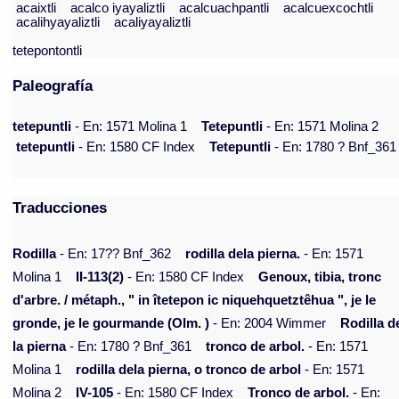
acaixtli
acalco iyayaliztli
acalcuachpantli
acalcuexcochtli
acalihyayaliztli
acaliyayaliztli
tetepontontli
Paleografía
tetepuntli
- En: 1571 Molina 1
Tetepuntli
- En: 1571 Molina 2
tetepuntli
- En: 1580 CF Index
Tetepuntli
- En: 1780 ? Bnf_361
Traducciones
Rodilla
- En: 17?? Bnf_362
rodilla dela pierna.
- En: 1571
Molina 1
II-113(2)
- En: 1580 CF Index
Genoux, tibia, tronc
d'arbre. / métaph., " in îtetepon ic niquehquetztêhua ", je le
gronde, je le gourmande (Olm. )
- En: 2004 Wimmer
Rodilla d
la pierna
- En: 1780 ? Bnf_361
tronco de arbol.
- En: 1571
Molina 1
rodilla dela pierna, o tronco de arbol
- En: 1571
Molina 2
IV-105
- En: 1580 CF Index
Tronco de arbol.
- En: