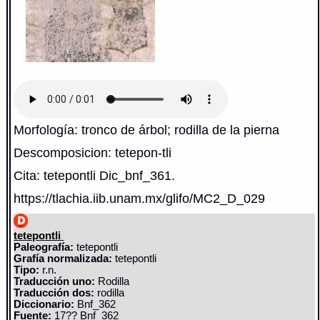
Morfología: tronco de árbol; rodilla de la pierna
Descomposicion: tetepon-tli
Cita: tetepontli Dic_bnf_361.
https://tlachia.iib.unam.mx/glifo/MC2_D_029
tetepontli
Paleografía:
tetepontli
Grafía normalizada:
tetepontli
Tipo:
r.n.
Traducción uno:
Rodilla
Traducción dos:
rodilla
Diccionario:
Bnf_362
Fuente:
17?? Bnf_362