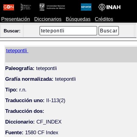
Presentación
Diccionarios
Búsquedas
Créditos
Buscar:
tetepontli
Paleografía:
tetepontli
Grafía normalizada:
tetepontli
Tipo:
r.n.
Traducción uno:
II-113(2)
Traducción dos:
Diccionario:
CF_INDEX
Fuente:
1580 CF Index