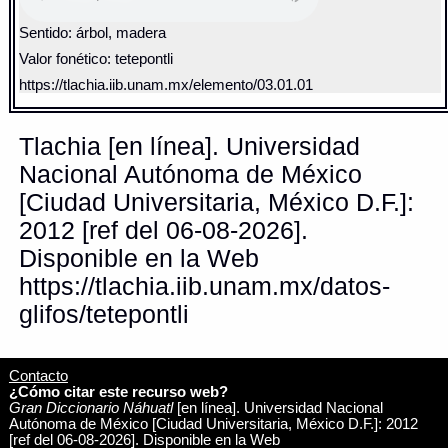
Sentido: árbol, madera
Valor fonético: tetepontli
https://tlachia.iib.unam.mx/elemento/03.01.01
Tlachia [en línea]. Universidad
Nacional Autónoma de México
[Ciudad Universitaria, México D.F.]:
2012 [ref del 06-08-2026].
Disponible en la Web
https://tlachia.iib.unam.mx/datos-
glifos/tetepontli
Contacto
¿Cómo citar este recurso web?
Gran Diccionario Náhuatl
[en línea]. Universidad Nacional
Autónoma de México [Ciudad Universitaria, México D.F.]: 2012
[ref del 06-08-2026]. Disponible en la Web