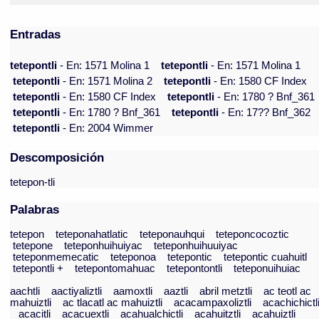
Entradas
tetepontli
- En: 1571 Molina 1
tetepontli
- En: 1571 Molina 1
tetepontli
- En: 1571 Molina 2
tetepontli
- En: 1580 CF Index
tetepontli
- En: 1580 CF Index
tetepontli
- En: 1780 ? Bnf_361
tetepontli
- En: 1780 ? Bnf_361
tetepontli
- En: 17?? Bnf_362
tetepontli
- En: 2004 Wimmer
Descomposición
tetepon-tli
Palabras
tetepon
teteponahatlatic
teteponauhqui
teteponcocoztic
tetepone
teteponhuihuiyac
teteponhuihuuiyac
teteponmemecatic
teteponoa
tetepontic
tetepontic cuahuitl
tetepontli +
tetepontomahuac
tetepontontli
teteponuihuiac
aachtli
aactiyaliztli
aamoxtli
aaztli
abril metztli
ac teotl ac
mahuiztli
ac tlacatl ac mahuiztli
acacampaxoliztli
acachichictl
acacitli
acacuextli
acahualchictli
acahuitztli
acahuiztli