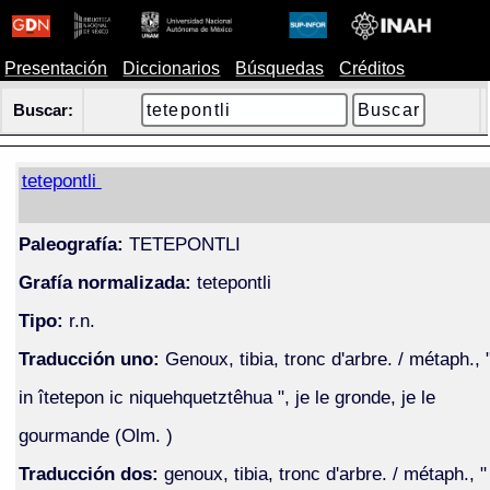
Presentación
Diccionarios
Búsquedas
Créditos
Buscar:
tetepontli
Paleografía:
TETEPONTLI
Grafía normalizada:
tetepontli
Tipo:
r.n.
Traducción uno:
Genoux, tibia, tronc d'arbre. / métaph., 
in îtetepon ic niquehquetztêhua ", je le gronde, je le
gourmande (Olm. )
Traducción dos:
genoux, tibia, tronc d'arbre. / métaph., "