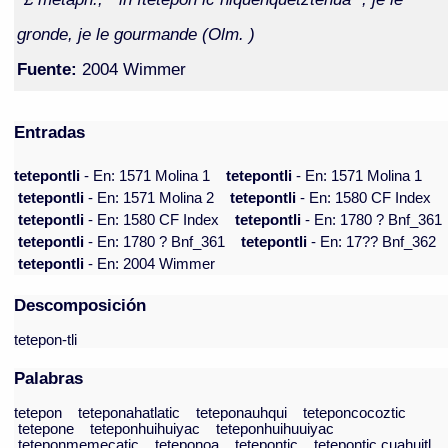
gronde, je le gourmande (Olm. )
Fuente:
2004 Wimmer
Entradas
tetepontli
- En: 1571 Molina 1
tetepontli
- En: 1571 Molina 1
tetepontli
- En: 1571 Molina 2
tetepontli
- En: 1580 CF Index
tetepontli
- En: 1580 CF Index
tetepontli
- En: 1780 ? Bnf_361
tetepontli
- En: 1780 ? Bnf_361
tetepontli
- En: 17?? Bnf_362
tetepontli
- En: 2004 Wimmer
Descomposición
tetepon-tli
Palabras
tetepon
teteponahatlatic
teteponauhqui
teteponcocoztic
tetepone
teteponhuihuiyac
teteponhuihuuiyac
teteponmemecatic
teteponoa
tetepontic
tetepontic cuahuitl