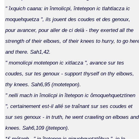
" îxquich caana: in înmolicpi, întetepon ic tlahtlacza ic
moquehquetza ", ils jouent des coudes et des genoux,
pour avancer, pour aller de ci delà - they exerted all the
strength of their elbows, of their knees to hurry, to go her
and there. Sah1,42.
" momolicpi motetepon ic xitlacza ", avance sur tes
coudes, sur tes genoux - support thyself on thy elbows,
thy knees. Sah6,95 (motetepon).
" nelli mach in îmolicpi in îtetepon ic ômoquehquetztinen
", certainement est-il allé se traînant sur ses coudes et
sur ses genoux - in truth, he went crawling on elbows and
knees. Sah6,109 (jtetepon).
*£ métaph., " in îtetepon ic niquehquetztêhua ", je le