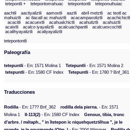
tetepontli +
tetepontomahuac
tetepontontli
teteponuihuiac
aachtli
aactiyaliztli
aamoxtli
aaztli
abril metztli
ac teotl ac
mahuiztli
ac tlacatl ac mahuiztli
acacampaxoliztli
acachichictl
acacitli
acacuextli
acahualchictli
acahuitztli
acahuiztli
acaixtli
acalco iyayaliztli
acalcuachpantli
acalcuexcochtli
acalihyayaliztli
acaliyayaliztli
tetepontontli
Paleografía
tetepuntli
- En: 1571 Molina 1
Tetepuntli
- En: 1571 Molina 2
tetepuntli
- En: 1580 CF Index
Tetepuntli
- En: 1780 ? Bnf_361
Traducciones
Rodilla
- En: 17?? Bnf_362
rodilla dela pierna.
- En: 1571
Molina 1
II-113(2)
- En: 1580 CF Index
Genoux, tibia, tronc
d'arbre. / métaph., " in îtetepon ic niquehquetztêhua ", je le
gronde, je le gourmande (Olm. )
- En: 2004 Wimmer
Rodilla d