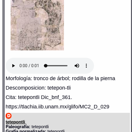
Morfología: tronco de árbol; rodilla de la pierna
Descomposicion: tetepon-tli
Cita: tetepontli Dic_bnf_361.
https://tlachia.iib.unam.mx/glifo/MC2_D_029
tetepontli
Paleografía:
tetepontli
Grafía normalizada:
tetepontli