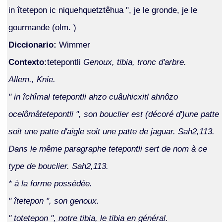
in îtetepon ic niquehquetztêhua ", je le gronde, je le
gourmande (olm. )
Diccionario:
Wimmer
Contexto:
tetepontli
Genoux, tibia, tronc d'arbre.
Allem., Knie.
" in îchîmal tetepontli ahzo cuâuhicxitl ahnôzo
ocelômâtetepontli ", son bouclier est (décoré d')une patte
soit une patte d'aigle soit une patte de jaguar. Sah2,113.
Dans le même paragraphe tetepontli sert de nom à ce
type de bouclier. Sah2,113.
* à la forme possédée.
" îtetepon ", son genoux.
" totetepon ", notre tibia, le tibia en général.