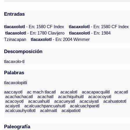
Entradas
tlacaxolotl
- En: 1580 CF Index
tlacaxolotl
- En: 1580 CF Index
tlacaxolotl
- En: 1780 Clavijero
tlacaxolotl
- En: 1984
Tzinacapan
tlacaxolotl
- En: 2004 Wimmer
Descomposición
tlacaxolo-tl
Palabras
tlacaxolopitli
aaccayotl
ac mach tlacatl
acacalotl
acacapacquilitl
acacatl
acachachacatl
acachatl
acachiquihuitl
acacocoyotl
acacoyotl
acacuahuitl
acacueyatl
acacuiyatl
acahuatototl
acaiyetl
acalcuachpancuahuitl
acalcuachpanitl
acalcuauhyollotl
acalmaitl
acalpatiotl
Paleografía