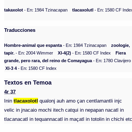
takaxolot
- En: 1984 Tzinacapan
tlacaxolutl
- En: 1580 CF Inde
Traducciones
Hombre-animal que espanta
- En: 1984 Tzinacapan
zoologie,
tapir.
- En: 2004 Wimmer
XI-4(2)
- En: 1580 CF Index
Fiera
grande, pero rara, del reino de Comayagua
- En: 1780 Clavijero
XI-3 4
- En: 1580 CF Index
Textos en Temoa
4r 37
Inin
tlacaxolotl
qualonj auh amo çan centlamantli injc
velic in jnacaio mochi itech catqui in nepapan nacatl in
tlacanacatl in tequannacatl in maçatl in totolin in chichi et