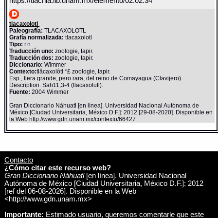
https://tlachia.iib.unam.mx/elemento/02.02.34
tlacaxolotl
Paleografía:
TLACAXOLOTL
Grafía normalizada:
tlacaxolotl
Tipo:
r.n.
Traducción uno:
zoologie, tapir.
Traducción dos:
zoologie, tapir.
Diccionario:
Wimmer
Contexto:
tlâcaxolôtl *£ zoologie, tapir.
Esp., fiera grande, pero rara, del reino de Comayagua (Clavijero).
Description. Sah11,3-4 (tlacaxolutl).
Fuente:
2004 Wimmer
Gran Diccionario Náhuatl [en línea]. Universidad Nacional Autónoma de
México [Ciudad Universitaria, México D.F.]: 2012 [29-08-2020]. Disponible en
la Web http://www.gdn.unam.mx/contexto/66427
Contacto
¿Cómo citar este recurso web?
Gran Diccionario Náhuatl
[en línea]. Universidad Nacional
Autónoma de México [Ciudad Universitaria, México D.F.]: 2012
[ref del 06-08-2026]. Disponible en la Web
<http://www.gdn.unam.mx>
Importante:
Estimado usuario, queremos comentarle que este