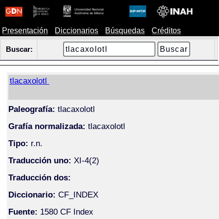
Presentación
Diccionarios
Búsquedas
Créditos
Buscar:
tlacaxolotl
Paleografía:
tlacaxolotl
Grafía normalizada:
tlacaxolotl
Tipo:
r.n.
Traducción uno:
XI-4(2)
Traducción dos:
Diccionario:
CF_INDEX
Fuente:
1580 CF Index