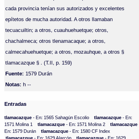
cada provincia tenían sus autorizados y excelentes
epítetos de mucha autoridad. A otros llamaban
tecuacuiltin; a otros, cuauhuehuetque; otros,
chachalmeca; otros tlenamacaque; a otros,
calmecahuehuetque; a otros, mozauhque, a otros §
tlamacazque § . (T.II, p. 159)
Fuente:
1579 Durán
Notas:
h --
Entradas
tlamacazque
- En: 1565 Sahagún Escolio
tlamacazque
- En:
1571 Molina 1
tlamacazque
- En: 1571 Molina 2
tlamacazque
En: 1579 Durán
tlamacazque
- En: 1580 CF Index
tlamacazque
- En: 1629 Alarcón
tlamacazque
- En: 1629