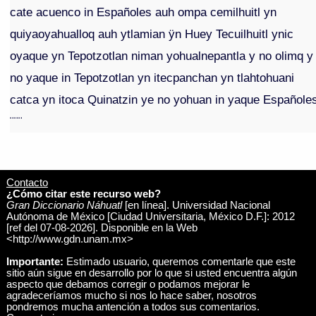
cate acuenco in Españoles auh ompa cemilhuitl yn
quiyaoyahualloq auh ytlamian ÿn Huey Tecuilhuitl ynic
oyaque yn Tepotzotlan niman yohualnepantla y no olimq y
no yaque in Tepotzotlan yn itecpanchan yn tlahtohuani
catca yn itoca Quinatzin ye no yohuan in yaque Españole
¨¨¨
Contacto
¿Cómo citar este recurso web?
Gran Diccionario Náhuatl
[en línea]. Universidad Nacional
Autónoma de México [Ciudad Universitaria, México D.F.]: 2012
[ref del 07-08-2026]. Disponible en la Web
<http://www.gdn.unam.mx>
Importante:
Estimado usuario, queremos comentarle que este
sitio aún sigue en desarrollo por lo que si usted encuentra algún
aspecto que debamos corregir o podamos mejorar le
agradeceríamos mucho si nos lo hace saber, nosotros
pondremos mucha antención a todos sus comentarios.