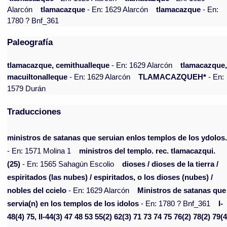
Alarcón
tlamacazque
- En: 1629 Alarcón
tlamacazque
- En:
1780 ? Bnf_361
Paleografía
tlamacazque, cemithualleque
- En: 1629 Alarcón
tlamacazque
macuiltonalleque
- En: 1629 Alarcón
TLAMACAZQUEH*
- En:
1579 Durán
Traducciones
ministros de satanas que seruian enlos templos de los ydolos
- En: 1571 Molina 1
ministros del templo. rec. tlamacazqui.
(25)
- En: 1565 Sahagún Escolio
dioses / dioses de la tierra /
espiritados (las nubes) / espiritados, o los dioses (nubes) /
nobles del ccielo
- En: 1629 Alarcón
Ministros de satanas que
servia(n) en los templos de los idolos
- En: 1780 ? Bnf_361
I-
48(4) 75, II-44(3) 47 48 53 55(2) 62(3) 71 73 74 75 76(2) 78(2) 79(4