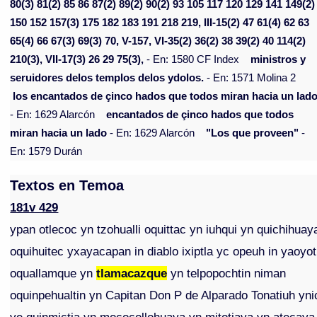
80(3) 81(2) 85 86 87(2) 89(2) 90(2) 93 105 117 120 129 141 149(2)
150 152 157(3) 175 182 183 191 218 219, III-15(2) 47 61(4) 62 63
65(4) 66 67(3) 69(3) 70, V-157, VI-35(2) 36(2) 38 39(2) 40 114(2)
210(3), VII-17(3) 26 29 75(3),
- En: 1580 CF Index
ministros y
seruidores delos templos delos ydolos.
- En: 1571 Molina 2
los encantados de çinco hados que todos miran hacia un lad
- En: 1629 Alarcón
encantados de çinco hados que todos
miran hacia un lado
- En: 1629 Alarcón
"Los que proveen"
-
En: 1579 Durán
Textos en Temoa
181v 429
ypan otlecoc yn tzohualli oquittac yn iuhqui yn quichihuay
oquihuitec yxayacapan in diablo ixiptla yc opeuh in yaoyot
oquallamque yn
tlamacazque
yn telpopochtin niman
oquinpehualtin yn Capitan Don P de Alparado Tonatiuh yni