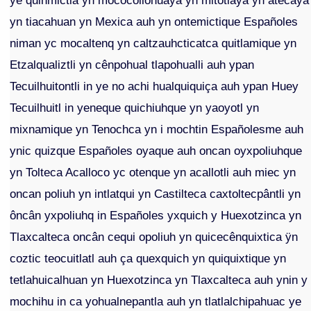
ye quinmictia yn mococollohuaya yn mitotiaya yn atecaya
yn tiacahuan yn Mexica auh yn ontemictique Españoles
niman yc mocaltenq yn caltzauhcticatca quitlamique yn
Etzalqualiztli yn cênpohual tlapohualli auh ypan
Tecuilhuitontli in ye no achi hualquiquiça auh ypan Huey
Tecuilhuitl in yeneque quichiuhque yn yaoyotl yn
mixnamique yn Tenochca yn i mochtin Españolesme auh
ynic quizque Españoles oyaque auh oncan oyxpoliuhque
yn Tolteca Acalloco yc otenque yn acallotli auh miec yn
oncan poliuh yn intlatqui yn Castilteca caxtoltecpântli yn
ôncân yxpoliuhq in Españoles yxquich y Huexotzinca yn
Tlaxcalteca oncân cequi opoliuh yn quicecênquixtica ÿn
coztic teocuitlatl auh ça quexquich yn quiquixtique yn
tetlahuicalhuan yn Huexotzinca yn Tlaxcalteca auh ynin y
mochihu in ca yohualnepantla auh yn tlatlalchipahuac ye