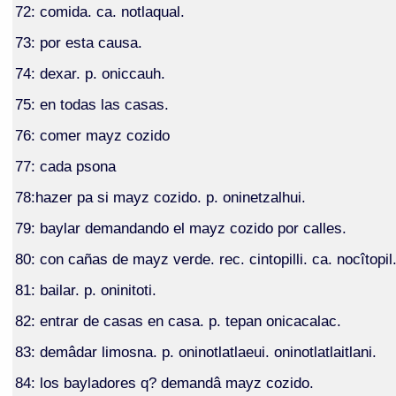
72: comida. ca. notlaqual.
73: por esta causa.
74: dexar. p. oniccauh.
75: en todas las casas.
76: comer mayz cozido
77: cada psona
78:hazer pa si mayz cozido. p. oninetzalhui.
79: baylar demandando el mayz cozido por calles.
80: con cañas de mayz verde. rec. cintopilli. ca. nocîtopil
81: bailar. p. oninitoti.
82: entrar de casas en casa. p. tepan onicacalac.
83: demâdar limosna. p. oninotlatlaeui. oninotlatlaitlani.
84: los bayladores q? demandâ mayz cozido.