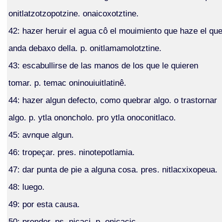
onitlatzotzopotzine. onaicoxotztine.
42: hazer heruir el agua cô el mouimiento que haze el qu
anda debaxo della. p. onitlamamolotztine.
43: escabullirse de las manos de los que le quieren
tomar. p. temac oninouiuitlatinê.
44: hazer algun defecto, como quebrar algo. o trastornar
algo. p. ytla ononcholo. pro ytla onoconitlaco.
45: avnque algun.
46: tropeçar. pres. ninotepotlamia.
47: dar punta de pie a alguna cosa. pres. nitlacxixopeua.
48: luego.
49: por esta causa.
50: prender. ps. nicaci. p. onicacic.