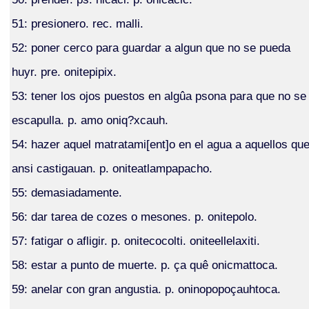
51: presionero. rec. malli.
52: poner cerco para guardar a algun que no se pueda
huyr. pre. onitepipix.
53: tener los ojos puestos en algûa psona para que no se
escapulla. p. amo oniq?xcauh.
54: hazer aquel matratami[ent]o en el agua a aquellos qu
ansi castigauan. p. oniteatlampapacho.
55: demasiadamente.
56: dar tarea de cozes o mesones. p. onitepolo.
57: fatigar o afligir. p. onitecocolti. oniteellelaxiti.
58: estar a punto de muerte. p. ça quê onicmattoca.
59: anelar con gran angustia. p. oninopopoçauhtoca.