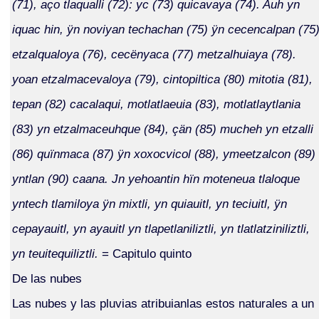
(71), aço tlaqualli (72): yc (73) quicavaya (74). Auh yn
iquac hin, ÿn noviyan techachan (75) ÿn cecencalpan (75
etzalqualoya (76), cecënyaca (77) metzalhuiaya (78).
yoan etzalmacevaloya (79), cintopiltica (80) mitotia (81),
tepan (82) cacalaqui, motlatlaeuia (83), motlatlaytlania
(83) yn etzalmaceuhque (84), çän (85) mucheh yn etzalli
(86) quïnmaca (87) ÿn xoxocvicol (88), ymeetzalcon (89)
yntlan (90) caana. Jn yehoantin hïn moteneua tlaloque
yntech tlamiloya ÿn mixtli, yn quiauitl, yn teciuitl, ÿn
cepayauitl, yn ayauitl yn tlapetlaniliztli, yn tlatlatziniliztli,
yn teuitequiliztli.
= Capitulo quinto
De las nubes
Las nubes y las pluvias atribuianlas estos naturales a un