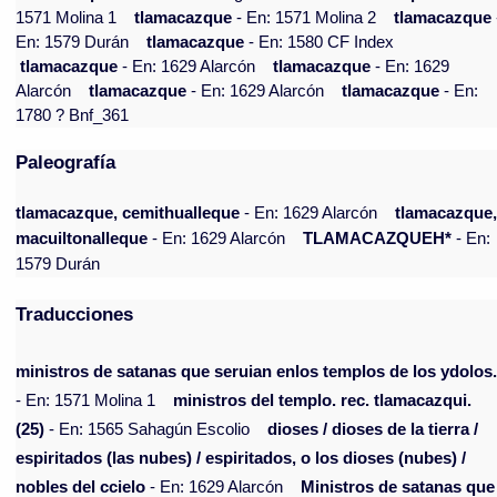
1571 Molina 1
tlamacazque
- En: 1571 Molina 2
tlamacazque
En: 1579 Durán
tlamacazque
- En: 1580 CF Index
tlamacazque
- En: 1629 Alarcón
tlamacazque
- En: 1629
Alarcón
tlamacazque
- En: 1629 Alarcón
tlamacazque
- En:
1780 ? Bnf_361
Paleografía
tlamacazque, cemithualleque
- En: 1629 Alarcón
tlamacazque
macuiltonalleque
- En: 1629 Alarcón
TLAMACAZQUEH*
- En:
1579 Durán
Traducciones
ministros de satanas que seruian enlos templos de los ydolos
- En: 1571 Molina 1
ministros del templo. rec. tlamacazqui.
(25)
- En: 1565 Sahagún Escolio
dioses / dioses de la tierra /
espiritados (las nubes) / espiritados, o los dioses (nubes) /
nobles del ccielo
- En: 1629 Alarcón
Ministros de satanas que