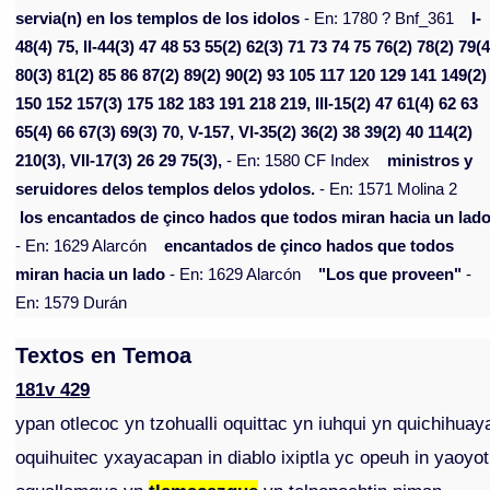
servia(n) en los templos de los idolos
- En: 1780 ? Bnf_361
I-
48(4) 75, II-44(3) 47 48 53 55(2) 62(3) 71 73 74 75 76(2) 78(2) 79(4
80(3) 81(2) 85 86 87(2) 89(2) 90(2) 93 105 117 120 129 141 149(2)
150 152 157(3) 175 182 183 191 218 219, III-15(2) 47 61(4) 62 63
65(4) 66 67(3) 69(3) 70, V-157, VI-35(2) 36(2) 38 39(2) 40 114(2)
210(3), VII-17(3) 26 29 75(3),
- En: 1580 CF Index
ministros y
seruidores delos templos delos ydolos.
- En: 1571 Molina 2
los encantados de çinco hados que todos miran hacia un lad
- En: 1629 Alarcón
encantados de çinco hados que todos
miran hacia un lado
- En: 1629 Alarcón
"Los que proveen"
-
En: 1579 Durán
Textos en Temoa
181v 429
ypan otlecoc yn tzohualli oquittac yn iuhqui yn quichihuay
oquihuitec yxayacapan in diablo ixiptla yc opeuh in yaoyot