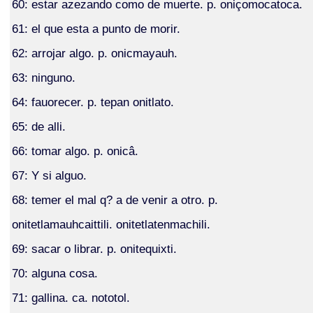
60: estar azezando como de muerte. p. oniçomocatoca.
61: el que esta a punto de morir.
62: arrojar algo. p. onicmayauh.
63: ninguno.
64: fauorecer. p. tepan onitlato.
65: de alli.
66: tomar algo. p. onicâ.
67: Y si alguo.
68: temer el mal q? a de venir a otro. p.
onitetlamauhcaittili. onitetlatenmachili.
69: sacar o librar. p. onitequixti.
70: alguna cosa.
71: gallina. ca. nototol.