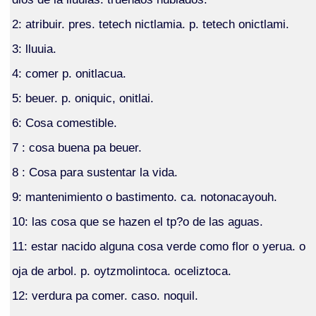
2: atribuir. pres. tetech nictlamia. p. tetech onictlami.
3: lluuia.
4: comer p. onitlacua.
5: beuer. p. oniquic, onitlai.
6: Cosa comestible.
7 : cosa buena pa beuer.
8 : Cosa para sustentar la vida.
9: mantenimiento o bastimento. ca. notonacayouh.
10: las cosa que se hazen el tp?o de las aguas.
11: estar nacido alguna cosa verde como flor o yerua. o
oja de arbol. p. oytzmolintoca. oceliztoca.
12: verdura pa comer. caso. noquil.