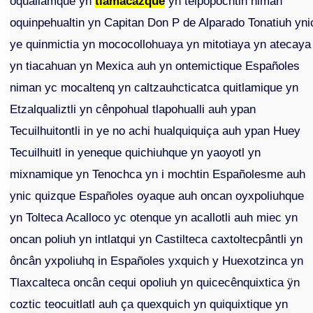
oquallamque yn
tlamacazque
yn telpopochtin niman
oquinpehualtin yn Capitan Don P de Alparado Tonatiuh yni
ye quinmictia yn mococollohuaya yn mitotiaya yn atecaya
yn tiacahuan yn Mexica auh yn ontemictique Españoles
niman yc mocaltenq yn caltzauhcticatca quitlamique yn
Etzalqualiztli yn cênpohual tlapohualli auh ypan
Tecuilhuitontli in ye no achi hualquiquiça auh ypan Huey
Tecuilhuitl in yeneque quichiuhque yn yaoyotl yn
mixnamique yn Tenochca yn i mochtin Españolesme auh
ynic quizque Españoles oyaque auh oncan oyxpoliuhque
yn Tolteca Acalloco yc otenque yn acallotli auh miec yn
oncan poliuh yn intlatqui yn Castilteca caxtoltecpântli yn
ôncân yxpoliuhq in Españoles yxquich y Huexotzinca yn
Tlaxcalteca oncân cequi opoliuh yn quicecênquixtica ÿn
coztic teocuitlatl auh ça quexquich yn quiquixtique yn