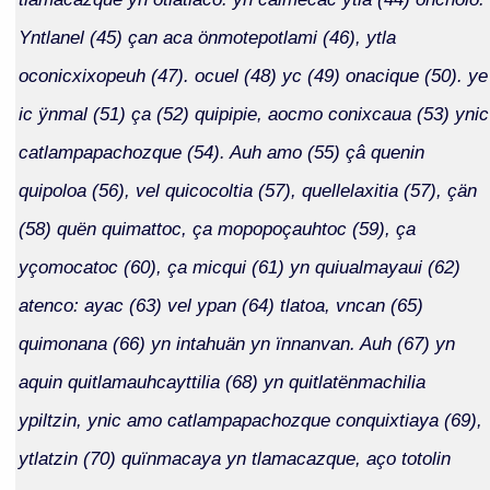
Yntlanel (45) çan aca önmotepotlami (46), ytla
oconicxixopeuh (47). ocuel (48) yc (49) onacique (50). ye
ic ÿnmal (51) ça (52) quipipie, aocmo conixcaua (53) ynic
catlampapachozque (54). Auh amo (55) çâ quenin
quipoloa (56), vel quicocoltia (57), quellelaxitia (57), çän
(58) quën quimattoc, ça mopopoçauhtoc (59), ça
yçomocatoc (60), ça micqui (61) yn quiualmayaui (62)
atenco: ayac (63) vel ypan (64) tlatoa, vncan (65)
quimonana (66) yn intahuän yn ïnnanvan. Auh (67) yn
aquin quitlamauhcayttilia (68) yn quitlatënmachilia
ypiltzin, ynic amo catlampapachozque conquixtiaya (69),
ytlatzin (70) quïnmacaya yn tlamacazque, aço totolin