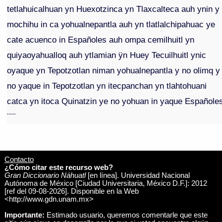
tetlahuicalhuan yn Huexotzinca yn Tlaxcalteca auh ynin y
mochihu in ca yohualnepantla auh yn tlatlalchipahuac ye
cate acuenco in Españoles auh ompa cemilhuitl yn
quiyaoyahualloq auh ytlamian ÿn Huey Tecuilhuitl ynic
oyaque yn Tepotzotlan niman yohualnepantla y no olimq y
no yaque in Tepotzotlan yn itecpanchan yn tlahtohuani
catca yn itoca Quinatzin ye no yohuan in yaque Españole
¨¨¨
Contacto
¿Cómo citar este recurso web?
Gran Diccionario Náhuatl
[en línea]. Universidad Nacional
Autónoma de México [Ciudad Universitaria, México D.F.]: 2012
[ref del 09-08-2026]. Disponible en la Web
<http://www.gdn.unam.mx>
Importante:
Estimado usuario, queremos comentarle que este