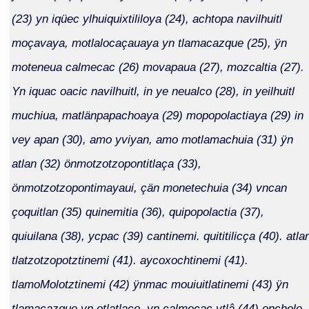
(23) yn iqüec ylhuiquixtililoya (24), achtopa navilhuitl
moçavaya, motlalocaçauaya yn tlamacazque (25), ÿn
moteneua calmecac (26) movapaua (27), mozcaltia (27).
Yn iquac oacic navilhuitl, in ye neualco (28), in yeilhuitl
muchiua, matlänpapachoaya (29) mopopolactiaya (29) in
vey apan (30), amo yviyan, amo motlamachuia (31) ÿn
atlan (32) önmotzotzopontitlaça (33),
önmotzotzopontimayaui, çän monetechuia (34) vncan
çoquitlan (35) quinemitia (36), quipopolactia (37),
quiuilana (38), ycpac (39) cantinemi. quititilicça (40). atla
tlatzotzopotztinemi (41). aycoxochtinemi (41).
tlamoMolotztinemi (42) ÿnmac mouiuitlatinemi (43) ÿn
tlamacazque yn otlatlaco. yn calmecac ytlâ (44) oncholo.