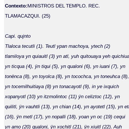
Contexto:
MINISTROS DEL TEMPLO. REC.
TLAMACAZQUI. (25)
Capi. qujnto
Tlaloca tecutli (1). Teutl ypan machoya, ytech (2)
tlamiloya yn quiauitl (3) yn atl, yuh quitouaya yeh quichiu
yn ticqua (4), ÿn tiqui (5), yn qualoni (6), yn iuani (7), yn
tonënca (8), yn toyolca (8), yn tocochca, yn toneuhca (8),
yn tocemilhuitiaya (8) yn tonacayotl (9), in ye ixquich
xopanyotl (10) yn itzmolintoc (11) ÿn celiztoc (12), yn
quilitl, ÿn vauhtli (13), yn chian (14), yn ayotetl (15), yn et
(16), ÿn metl (17), yn nopalli (18), yoan yn oc (19) cequi
yn amo (20) qualoni, ÿn xochitl (21), ÿn xiuitl (22). Auh