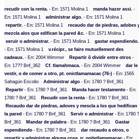
recudir con la renta.
- En: 1571 Molina 1
manda hazer assi.
-
En: 1571 Molina 1
administrar algo.
- En: 1571 Molina 1
repartir.
- En: 1571 Molina 1
recaudo dar de piedras, adobes 
mezcla alos que edifican la pared &c.
- En: 1571 Molina 1
seruir o administrar.
- En: 1571 Molina 1
gastar espendiendo.
- En: 1571 Molina 1
v.récipr., se faire mutuellement des
cadeaux.
- En: 2004 Wimmer
Repartir ô dividir entre otros
-
En: 17?? Bnf_362
Cf. tlamahmaca.
- En: 2004 Wimmer
dar le
vestir, o de comer a otro, pt. onictlamamacac (76-)
- En: 1565
Sahagún Escolio
Administrar algo
- En: 1780 ? Bnf_361
Repartir
- En: 1780 ? Bnf_361
Manda hacer testamento
- En:
1780 ? Bnf_361
Recudir con la renta
- En: 1780 ? Bnf_361
Recaudo dar de piedras, adoves y mescla a los que hedifican
la pared
- En: 1780 ? Bnf_361
Servir o administrar
- En: 1780 
Bnf_361
Mandar de palabra
- En: 1780 ? Bnf_361
Gastar
espendiendo
- En: 1780 ? Bnf_361
dar recaudo a otros, o
repartir y administrar alguna cosa. p: onitetlamamacac
- En: