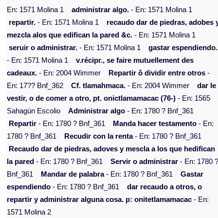
En: 1571 Molina 1
administrar algo.
- En: 1571 Molina 1
repartir.
- En: 1571 Molina 1
recaudo dar de piedras, adobes 
mezcla alos que edifican la pared &c.
- En: 1571 Molina 1
seruir o administrar.
- En: 1571 Molina 1
gastar espendiendo.
- En: 1571 Molina 1
v.récipr., se faire mutuellement des
cadeaux.
- En: 2004 Wimmer
Repartir ô dividir entre otros
-
En: 17?? Bnf_362
Cf. tlamahmaca.
- En: 2004 Wimmer
dar le
vestir, o de comer a otro, pt. onictlamamacac (76-)
- En: 1565
Sahagún Escolio
Administrar algo
- En: 1780 ? Bnf_361
Repartir
- En: 1780 ? Bnf_361
Manda hacer testamento
- En:
1780 ? Bnf_361
Recudir con la renta
- En: 1780 ? Bnf_361
Recaudo dar de piedras, adoves y mescla a los que hedifican
la pared
- En: 1780 ? Bnf_361
Servir o administrar
- En: 1780 
Bnf_361
Mandar de palabra
- En: 1780 ? Bnf_361
Gastar
espendiendo
- En: 1780 ? Bnf_361
dar recaudo a otros, o
repartir y administrar alguna cosa. p: onitetlamamacac
- En:
1571 Molina 2