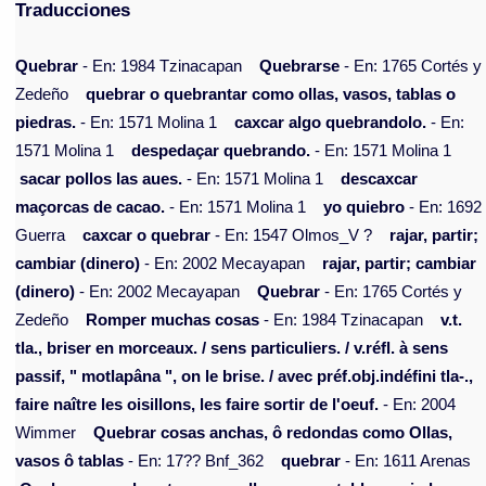
Traducciones
Quebrar
- En: 1984 Tzinacapan
Quebrarse
- En: 1765 Cortés y
Zedeño
quebrar o quebrantar como ollas, vasos, tablas o
piedras.
- En: 1571 Molina 1
caxcar algo quebrandolo.
- En:
1571 Molina 1
despedaçar quebrando.
- En: 1571 Molina 1
sacar pollos las aues.
- En: 1571 Molina 1
descaxcar
maçorcas de cacao.
- En: 1571 Molina 1
yo quiebro
- En: 1692
Guerra
caxcar o quebrar
- En: 1547 Olmos_V ?
rajar, partir;
cambiar (dinero)
- En: 2002 Mecayapan
rajar, partir; cambiar
(dinero)
- En: 2002 Mecayapan
Quebrar
- En: 1765 Cortés y
Zedeño
Romper muchas cosas
- En: 1984 Tzinacapan
v.t.
tla., briser en morceaux. / sens particuliers. / v.réfl. à sens
passif, " motlapâna ", on le brise. / avec préf.obj.indéfini tla-.,
faire naître les oisillons, les faire sortir de l'oeuf.
- En: 2004
Wimmer
Quebrar cosas anchas, ô redondas como Ollas,
vasos ô tablas
- En: 17?? Bnf_362
quebrar
- En: 1611 Arenas