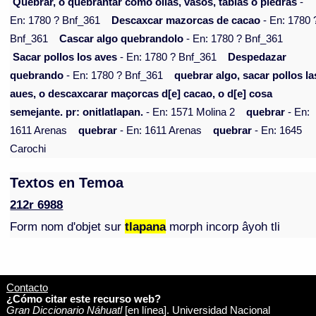
Quebrar, o quebrantar como ollas, vasos, tablas o piedras
-
En: 1780 ? Bnf_361
Descaxcar mazorcas de cacao
- En: 1780 
Bnf_361
Cascar algo quebrandolo
- En: 1780 ? Bnf_361
Sacar pollos los aves
- En: 1780 ? Bnf_361
Despedazar
quebrando
- En: 1780 ? Bnf_361
quebrar algo, sacar pollos la
aues, o descaxcarar maçorcas d[e] cacao, o d[e] cosa
semejante. pr: onitlatlapan.
- En: 1571 Molina 2
quebrar
- En:
1611 Arenas
quebrar
- En: 1611 Arenas
quebrar
- En: 1645
Carochi
Textos en Temoa
212r 6988
Form nom d'objet sur
tlapana
morph incorp âyoh tli
Contacto
¿Cómo citar este recurso web?
Gran Diccionario Náhuatl
[en línea]. Universidad Nacional