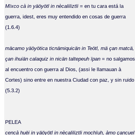
Mïxco cà in yäöyötl in nècaliliztli
= en tu cara está la
guerra, idest, eres muy entendido en cosas de guerra
(1.6.4)
mäcamo yäöyötica ticnämiquicän in Teötl, mä çan matcä,
çan ihuiän calaquiz in nicän taltepeuh ïpan
= no salgamos
al encuentro con guerra al Dios, (assi le llamauan à
Cortes) sino entre en nuestra Ciudad con paz, y sin ruido
(5.3.2)
PELEA
cencà huëi in yäöyötl in nècaliliztli mochïuh, àmo çancuel