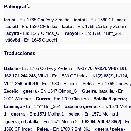
Paleografía
Iaoiot
- En: 1765 Cortés y Zedeño
iaoiotl
- En: 1580 CF Index
iaoiutl
- En: 1580 CF Index
Iaotot
- En: 1765 Cortés y Zedeño
iaoyutl
- En: 1547 Olmos_G
Yaoyotl.
- En: 1780 ? Bnf_361
yäöyötl
- En: 1645 Carochi
Traducciones
Batalla
- En: 1765 Cortés y Zedeño
IV-17 70, V-154, VI-67 161
162 171 244 248, VIII-1
- En: 1580 CF Index
I-1(2) 68(2), II-124,
VI-11 256, VIII-8 9
- En: 1580 CF Index
Pelea
- En: 1765 Cortés 
Zedeño
guerra
- En: 1547 Olmos_G
Guerre, bataille.
- En:
2004 Wimmer
Guerra
- En: 1780 Clavijero
Batalla ô guerra;
Enemigo
- En: 17?? Bnf_362
batalla o guerra.
- En: 1571 Molin
1
guerra.
- En: 1571 Molina 1
pelea.
- En: 1571 Molina 1
guerra, o batalla.
- En: 1571 Molina 2
I-82 84, VIII-87 88(2)
- En
1580 CF Index
Pelea.
- En: 1780 ? Bnf_361
guerra / pelea
-