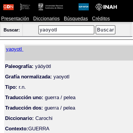
Presentación
Diccionarios
Búsquedas
Créditos
Buscar:
yaoyotl
Paleografía:
yäöyötl
Grafía normalizada:
yaoyotl
Tipo:
r.n.
Traducción uno:
guerra / pelea
Traducción dos:
guerra / pelea
Diccionario:
Carochi
Contexto:
GUERRA