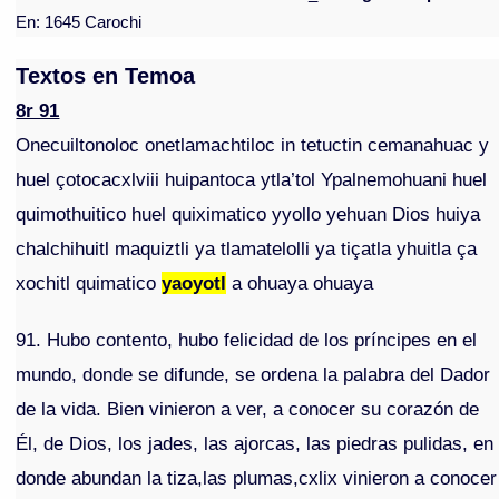
En: 1645 Carochi
Textos en Temoa
8r 91
Onecuiltonoloc onetlamachtiloc in tetuctin cemanahuac y
huel çotocacxlviii huipantoca ytla’tol Ypalnemohuani huel
quimothuitico huel quiximatico yyollo yehuan Dios huiya
chalchihuitl maquiztli ya tlamatelolli ya tiçatla yhuitla ça
xochitl quimatico
yaoyotl
a ohuaya ohuaya
91. Hubo contento, hubo felicidad de los príncipes en el
mundo, donde se difunde, se ordena la palabra del Dador
de la vida. Bien vinieron a ver, a conocer su corazón de
Él, de Dios, los jades, las ajorcas, las piedras pulidas, en
donde abundan la tiza,las plumas,cxlix vinieron a conocer