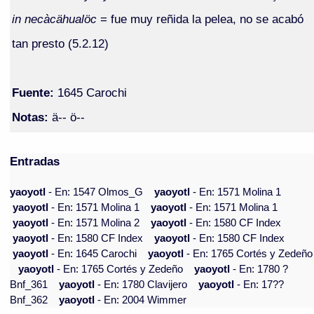
in necàcähualöc
= fue muy reñida la pelea, no se acabó
tan presto (5.2.12)
Fuente:
1645 Carochi
Notas:
ä-- ö--
Entradas
yaoyotl
- En: 1547 Olmos_G
yaoyotl
- En: 1571 Molina 1
yaoyotl
- En: 1571 Molina 1
yaoyotl
- En: 1571 Molina 1
yaoyotl
- En: 1571 Molina 2
yaoyotl
- En: 1580 CF Index
yaoyotl
- En: 1580 CF Index
yaoyotl
- En: 1580 CF Index
yaoyotl
- En: 1645 Carochi
yaoyotl
- En: 1765 Cortés y Zedeño
yaoyotl
- En: 1765 Cortés y Zedeño
yaoyotl
- En: 1780 ?
Bnf_361
yaoyotl
- En: 1780 Clavijero
yaoyotl
- En: 17??
Bnf_362
yaoyotl
- En: 2004 Wimmer