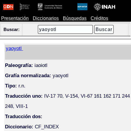
Presentación
Diccionarios
Búsquedas
Créditos
Buscar:
yaoyotl
Paleografía:
iaoiotl
Grafía normalizada:
yaoyotl
Tipo:
r.n.
Traducción uno:
IV-17 70, V-154, VI-67 161 162 171 244
248, VIII-1
Traducción dos:
Diccionario:
CF_INDEX