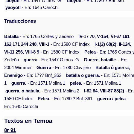
iaoyutl
- En: 1547 Olmos_G
Yaoyotl.
- En: 1780 ? Bnf_361
yäöyötl
- En: 1645 Carochi
Traducciones
Batalla
- En: 1765 Cortés y Zedeño
IV-17 70, V-154, VI-67 161
162 171 244 248, VIII-1
- En: 1580 CF Index
I-1(2) 68(2), II-124,
VI-11 256, VIII-8 9
- En: 1580 CF Index
Pelea
- En: 1765 Cortés 
Zedeño
guerra
- En: 1547 Olmos_G
Guerre, bataille.
- En:
2004 Wimmer
Guerra
- En: 1780 Clavijero
Batalla ô guerra;
Enemigo
- En: 17?? Bnf_362
batalla o guerra.
- En: 1571 Molin
1
guerra.
- En: 1571 Molina 1
pelea.
- En: 1571 Molina 1
guerra, o batalla.
- En: 1571 Molina 2
I-82 84, VIII-87 88(2)
- En
1580 CF Index
Pelea.
- En: 1780 ? Bnf_361
guerra / pelea
-
En: 1645 Carochi
Textos en Temoa
8r 91