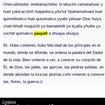
Onecuiltonoloc onetlamachtiloc in tetuctin cemanahuac y
huel çotocacxlviii huipantoca ytla’tol Ypalnemohuani huel
quimothuitico huel quiximatico yyollo yehuan Dios huiya
chalchihuitl maquiztli ya tlamatelolli ya tiçatla yhuitla ça
xochitl quimatico
yaoyotl
a ohuaya ohuaya
91. Hubo contento, hubo felicidad de los príncipes en el
mundo, donde se difunde, se ordena la palabra del Dador
de la vida. Bien vinieron a ver, a conocer su corazón de
Él, de Dios, los jades, las ajorcas, las piedras pulidas, en
donde abundan la tiza,las plumas,cxlix vinieron a conocer
las, flores, la guerra.cl
Contacto