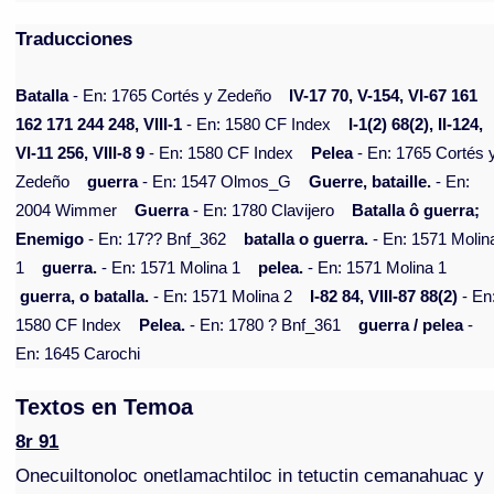
Traducciones
Batalla
- En: 1765 Cortés y Zedeño
IV-17 70, V-154, VI-67 161
162 171 244 248, VIII-1
- En: 1580 CF Index
I-1(2) 68(2), II-124,
VI-11 256, VIII-8 9
- En: 1580 CF Index
Pelea
- En: 1765 Cortés 
Zedeño
guerra
- En: 1547 Olmos_G
Guerre, bataille.
- En:
2004 Wimmer
Guerra
- En: 1780 Clavijero
Batalla ô guerra;
Enemigo
- En: 17?? Bnf_362
batalla o guerra.
- En: 1571 Molin
1
guerra.
- En: 1571 Molina 1
pelea.
- En: 1571 Molina 1
guerra, o batalla.
- En: 1571 Molina 2
I-82 84, VIII-87 88(2)
- En
1580 CF Index
Pelea.
- En: 1780 ? Bnf_361
guerra / pelea
-
En: 1645 Carochi
Textos en Temoa
8r 91
Onecuiltonoloc onetlamachtiloc in tetuctin cemanahuac y