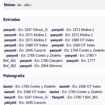
Notas:
ia-- oiu--
Entradas
yaoyotl
- En: 1547 Olmos_G
yaoyotl
- En: 1571 Molina 1
yaoyotl
- En: 1571 Molina 1
yaoyotl
- En: 1571 Molina 1
yaoyotl
- En: 1571 Molina 2
yaoyotl
- En: 1580 CF Index
yaoyotl
- En: 1580 CF Index
yaoyotl
- En: 1580 CF Index
yaoyotl
- En: 1645 Carochi
yaoyotl
- En: 1765 Cortés y Zedeño
yaoyotl
- En: 1765 Cortés y Zedeño
yaoyotl
- En: 1780 ?
Bnf_361
yaoyotl
- En: 1780 Clavijero
yaoyotl
- En: 17??
Bnf_362
yaoyotl
- En: 2004 Wimmer
Paleografía
Iaoiot
- En: 1765 Cortés y Zedeño
iaoiotl
- En: 1580 CF Index
iaoiutl
- En: 1580 CF Index
Iaotot
- En: 1765 Cortés y Zedeño
iaoyutl
- En: 1547 Olmos_G
Yaoyotl.
- En: 1780 ? Bnf_361
yäöyötl
- En: 1645 Carochi