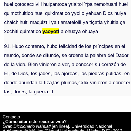
huel çotocacxlviii huipantoca ytla’tol Ypalnemohuani huel
quimothuitico huel quiximatico yyollo yehuan Dios huiya
chalchihuitl maquiztli ya tlamatelolli ya tiçatla yhuitla ça
xochitl quimatico
yaoyotl
a ohuaya ohuaya
91. Hubo contento, hubo felicidad de los príncipes en el
mundo, donde se difunde, se ordena la palabra del Dador
de la vida. Bien vinieron a ver, a conocer su corazón de
Él, de Dios, los jades, las ajorcas, las piedras pulidas, en
donde abundan la tiza,las plumas,cxlix vinieron a conocer
las, flores, la guerra.cl
Contacto
¿Cómo citar este recurso web?
Gran Diccionario Náhuatl
[en línea]. Universidad Nacional
Autónoma de México [Ciudad Universitaria, México D.F.]: 2012