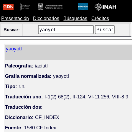
Presentación
Diccionarios
Búsquedas
Créditos
Buscar:
yaoyotl
Paleografía:
iaoiutl
Grafía normalizada:
yaoyotl
Tipo:
r.n.
Traducción uno:
I-1(2) 68(2), II-124, VI-11 256, VIII-8 9
Traducción dos:
Diccionario:
CF_INDEX
Fuente:
1580 CF Index