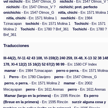
vel nichichi
- En: 1547 Olmos_G
nichichi
- En: 1547 Olmos_V 
nichichi
- En: 1547 Olmos_V ?
nichichi; pret. perfecto
onichichic
- En: 1547 Olmos_G
nitla, chichi
- En: 1571 Molina 
nitla, chichi
- En: 1571 Molina 1
nochïchi
- En: 1984
Tzinacapan
tochichi
- En: 1571 Molina 1
Tochichi
- En: 1571
Molina 2
Tochichi
- En: 1780 ? Bnf_361
Tochichi
- En: 1780 ?
Bnf_361
Traducciones
III-44(2), IV-11 42 43 108, VI-159(2) 240 259, IX-48, X-13 32 38 14
178, XI-4 12(2) 15 16(2) 52 67(2) 98 99
- En: 1580 CF Index
mamar
- En: 1984 Tzinacapan
perro o perra.
- En: 1571 Molina
1
Perro
- En: 1780 Clavijero
perro
- En: 1547 Olmos_G
perro, o perra.
- En: 1571 Molina 2
mamar
- En: 2002
Mecayapan
perro
- En: 1611 Arenas
perro
- En: 1611 Arenas
Mamar (largo en la primera)
- En: 1595 Rincón
Es perro
(Breue en la primera)
- En: 1595 Rincón
surzir alguna cosa y