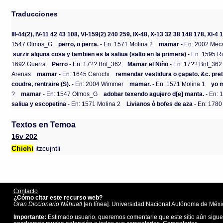
Traducciones
III-44(2), IV-11 42 43 108, VI-159(2) 240 259, IX-48, X-13 32 38 148 178, XI-4 
1547 Olmos_G
perro, o perra.
- En: 1571 Molina 2
mamar
- En: 2002 Me
surzir alguna cosa y tambien es la saliua (salto en la primera)
- En: 1595 R
1692 Guerra
Perro
- En: 17?? Bnf_362
Mamar el Niño
- En: 17?? Bnf_362
Arenas
mamar
- En: 1645 Carochi
remendar vestidura o çapato. &c. prete
coudre, rentraire (S).
- En: 2004 Wimmer
mamar.
- En: 1571 Molina 1
yo m
?
mamar
- En: 1547 Olmos_G
adobar texendo agujero d[e] manta.
- En: 
saliua y escopetina
- En: 1571 Molina 2
Livianos ò bofes de aza
- En: 1780
Textos en Temoa
16v 202
Chichi
itzcujntli
Contacto
¿Cómo citar este recurso web?
Gran Diccionario Náhuatl
[en línea]. Universidad Nacional Autónoma de Méxic
Importante:
Estimado usuario, queremos comentarle que este sitio aún sigue