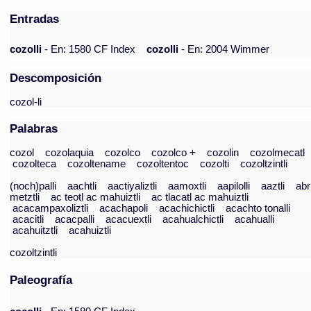
Entradas
cozolli
- En: 1580 CF Index
cozolli
- En: 2004 Wimmer
Descomposición
cozol-li
Palabras
cozol
cozolaquia
cozolco
cozolco +
cozolin
cozolmecatl
cozolteca
cozoltename
cozoltentoc
cozolti
cozoltzintli
(noch)palli
aachtli
aactiyaliztli
aamoxtli
aapilolli
aaztli
abr
metztli
ac teotl ac mahuiztli
ac tlacatl ac mahuiztli
acacampaxoliztli
acachapoli
acachichictli
acachto tonalli
acacitli
acacpalli
acacuextli
acahualchictli
acahualli
acahuitztli
acahuiztli
cozoltzintli
Paleografía