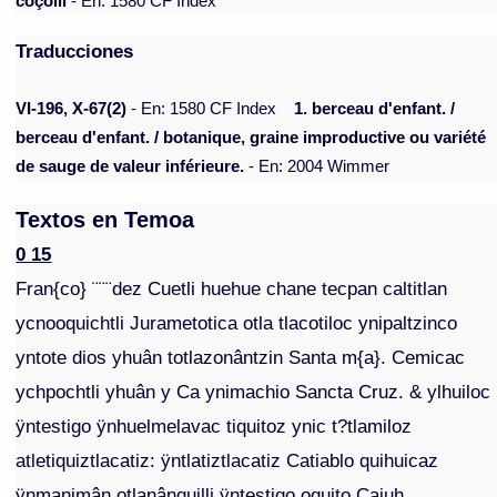
coçolli
- En: 1580 CF Index
Traducciones
VI-196, X-67(2)
- En: 1580 CF Index
1. berceau d'enfant. /
berceau d'enfant. / botanique, graine improductive ou variété
de sauge de valeur inférieure.
- En: 2004 Wimmer
Textos en Temoa
0 15
Fran{co} ¨¨¨dez Cuetli huehue chane tecpan caltitlan
ycnooquichtli Jurametotica otla tlacotiloc ynipaltzinco
yntote dios yhuân totlazonântzin Santa m{a}. Cemicac
ychpochtli yhuân y Ca ynimachio Sancta Cruz. & ylhuiloc
ÿntestigo ÿnhuelmelavac tiquitoz ynic t?tlamiloz
atletiquiztlacatiz: ÿntlatiztlacatiz Catiablo quihuicaz
ÿnmanimân otlanânquilli ÿntestigo oquito Caiuh