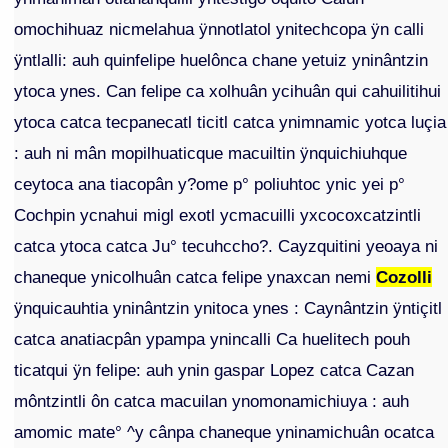
omochihuaz nicmelahua ÿnnotlatol ynitechcopa ÿn calli
ÿntlalli: auh quinfelipe huelônca chane yetuiz yninântzin
ytoca ynes. Can felipe ca xolhuân ycihuân qui cahuilitihui
ytoca catca tecpanecatl ticitl catca ynimnamic yotca luçia
: auh ni mân mopilhuaticque macuiltin ÿnquichiuhque
ceytoca ana tiacopân y?ome p° poliuhtoc ynic yei p°
Cochpin ycnahui migl exotl ycmacuilli yxcocoxcatzintli
catca ytoca catca Ju° tecuhccho?. Cayzquitini yeoaya ni
chaneque ynicolhuân catca felipe ynaxcan nemi
Cozolli
ÿnquicauhtia yninântzin ynitoca ynes : Caynântzin ÿntiçitl
catca anatiacpân ypampa ynincalli Ca huelitech pouh
ticatqui ÿn felipe: auh ynin gaspar Lopez catca Cazan
môntzintli ôn catca macuilan ynomonamichiuya : auh
amomic mate° ^y cânpa chaneque yninamichuân ocatca