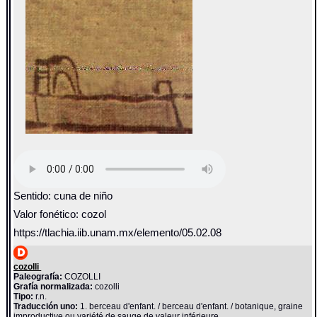
Sentido: cuna de niño
Valor fonético: cozol
https://tlachia.iib.unam.mx/elemento/05.02.08
cozolli
Paleografía:
COZOLLI
Grafía normalizada:
cozolli
Tipo:
r.n.
Traducción uno:
1. berceau d'enfant. / berceau d'enfant. / botanique, graine
improductive ou variété de sauge de valeur inférieure.