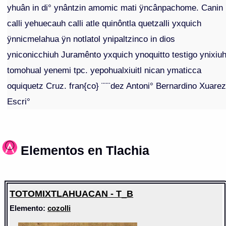
yhuân in di° ynântzin amomic mati ÿncânpachome. Canin
calli yehuecauh calli atle quinôntla quetzalli yxquich
ÿnnicmelahua ÿn notlatol ynipaltzinco in dios
yniconicchiuh Juramênto yxquich ynoquitto testigo ynixiu
tomohual yenemi tpc. yepohualxiuitl nican ymaticca
oquiquetz Cruz. fran{co} ¨¨¨dez Antoni° Bernardino Xuare
Escri°
Elementos en Tlachia
TOTOMIXTLAHUACAN - T_B
Elemento:
cozolli