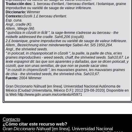
Traducción dos:
1. berceau d'enfant. / berceau d'enfant. / botanique, graine
improductive ou variété de sauge de valeur inférieure.
Diccionario:
Wimmer
Contexto:
côzolli
1.£ berceau d'enfant.
Esp. cuna.
Angl., cradle (K).
Allem., Wiege (W).
" quinôtza in côzolli in tîcîtl ", la sage-femme s'adresse au berceau - the
midwife addressed the cradle. Sah6,206 (coçulli).
2.£ botanique, graine improductive ou variété de sauge de valeur inférieure.
Allem., Bezeichnung einer minderwertige Salbei-Art. SIS 1950,264.
Angl., the shriveled seeds.
" in polocatl, in chiyanpolocatl in côzolli ", la paille, la paille de chia, et les
graines improductives - weed seeds, chaff, the shriveled seeds. Sah10,67. Le
texte espagnol dit: las que son aparentes y dañadas, que se dicen polocatl, y
cozolli, que son unas semillas, de que non se puede sacar oleo.
" in cozolli in chiyencôzolli ", les mauvaises graines, les mauvaises graines
de chia - the shriveled seeds, the shriveled chia. Sah10,67.
Fuente:
2004 Wimmer
Gran Diccionario Náhuatl [en línea]. Universidad Nacional Autónoma de
México [Ciudad Universitaria, México D.F.]: 2012 [29-08-2020]. Disponible en
la Web http://www.gdn.unam.mx/contexto/45971
Contacto
¿Cómo citar este recurso web?
Gran Diccionario Náhuatl
[en línea]. Universidad Nacional