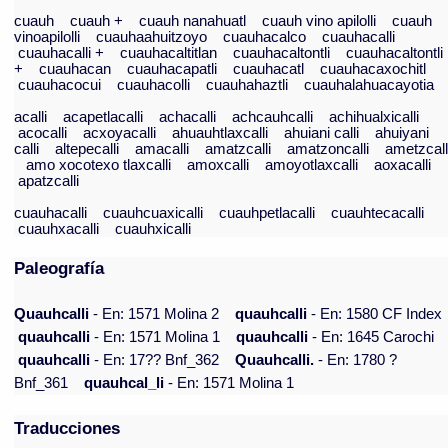
cuauh
cuauh +
cuauh nanahuatl
cuauh vino apilolli
cuauh
vinoapilolli
cuauhaahuitzoyo
cuauhacalco
cuauhacalli
cuauhacalli +
cuauhacaltitlan
cuauhacaltontli
cuauhacaltontli
+
cuauhacan
cuauhacapatli
cuauhacatl
cuauhacaxochitl
cuauhacocui
cuauhacolli
cuauhahaztli
cuauhalahuacayotia
acalli
acapetlacalli
achacalli
achcauhcalli
achihualxicalli
acocalli
acxoyacalli
ahuauhtlaxcalli
ahuiani calli
ahuiyani
calli
altepecalli
amacalli
amatzcalli
amatzoncalli
ametzcall
amo xocotexo tlaxcalli
amoxcalli
amoyotlaxcalli
aoxacalli
apatzcalli
cuauhacalli
cuauhcuaxicalli
cuauhpetlacalli
cuauhtecacalli
cuauhxacalli
cuauhxicalli
Paleografía
Quauhcalli
- En: 1571 Molina 2
quauhcalli
- En: 1580 CF Index
quauhcalli
- En: 1571 Molina 1
quauhcalli
- En: 1645 Carochi
quauhcalli
- En: 17?? Bnf_362
Quauhcalli.
- En: 1780 ?
Bnf_361
quauhcal_li
- En: 1571 Molina 1
Traducciones