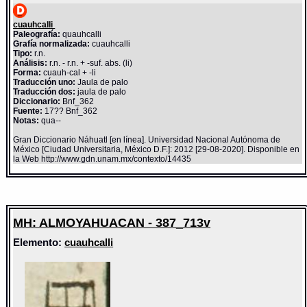
cuauhcalli
Paleografía:
quauhcalli
Grafía normalizada:
cuauhcalli
Tipo:
r.n.
Análisis:
r.n. - r.n. + -suf. abs. (li)
Forma:
cuauh-cal + -li
Traducción uno:
Jaula de palo
Traducción dos:
jaula de palo
Diccionario:
Bnf_362
Fuente:
17?? Bnf_362
Notas:
qua--
Gran Diccionario Náhuatl [en línea]. Universidad Nacional Autónoma de
México [Ciudad Universitaria, México D.F.]: 2012 [29-08-2020]. Disponible en
la Web http://www.gdn.unam.mx/contexto/14435
MH: ALMOYAHUACAN - 387_713v
Elemento:
cuauhcalli