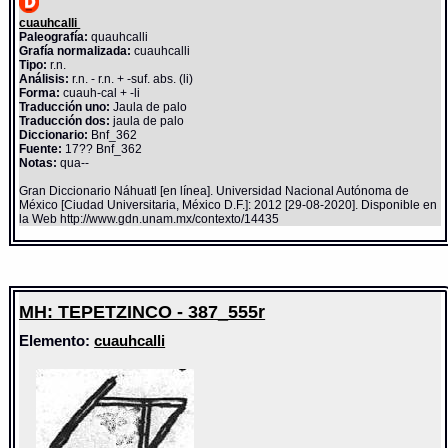
cuauhcalli
Paleografía:
quauhcalli
Grafía normalizada:
cuauhcalli
Tipo:
r.n.
Análisis:
r.n. - r.n. + -suf. abs. (li)
Forma:
cuauh-cal + -li
Traducción uno:
Jaula de palo
Traducción dos:
jaula de palo
Diccionario:
Bnf_362
Fuente:
17?? Bnf_362
Notas:
qua--
Gran Diccionario Náhuatl [en línea]. Universidad Nacional Autónoma de
México [Ciudad Universitaria, México D.F.]: 2012 [29-08-2020]. Disponible en
la Web http://www.gdn.unam.mx/contexto/14435
MH: TEPETZINCO - 387_555r
Elemento:
cuauhcalli