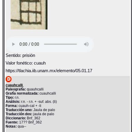
Sentido: prisión
Valor fonético: cuauh
https://tlachia.iib.unam.mx/elemento/05.01.17
cuauhcalli
Paleografía:
quauhcalli
Grafía normalizada:
cuauhcalli
Tipo:
r.n.
Análisis:
r.n. - r.n. + -suf. abs. (li)
Forma:
cuauh-cal + -li
Traducción uno:
Jaula de palo
Traducción dos:
jaula de palo
Diccionario:
Bnf_362
Fuente:
17?? Bnf_362
Notas:
qua--