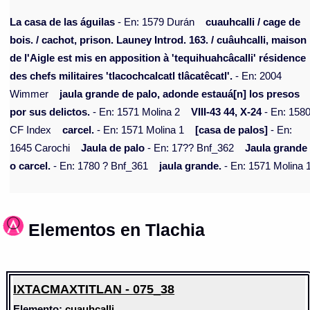
La casa de las águilas
- En: 1579 Durán
cuauhcalli / cage de
bois. / cachot, prison. Launey Introd. 163. / cuâuhcalli, maison
de l'Aigle est mis en apposition à 'tequihuahcâcalli' résidence
des chefs militaires 'tlacochcalcatl tlâcatêcatl'.
- En: 2004
Wimmer
jaula grande de palo, adonde estauá[n] los presos
por sus delictos.
- En: 1571 Molina 2
VIII-43 44, X-24
- En: 158
CF Index
carcel.
- En: 1571 Molina 1
[casa de palos]
- En:
1645 Carochi
Jaula de palo
- En: 17?? Bnf_362
Jaula grande 
o carcel.
- En: 1780 ? Bnf_361
jaula grande.
- En: 1571 Molina 
Elementos en Tlachia
IXTACMAXTITLAN - 075_38
Elemento:
cuauhcalli