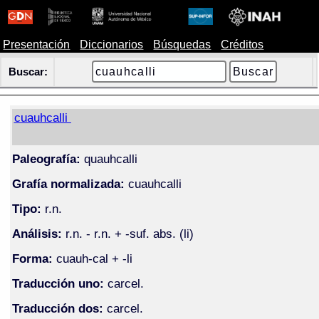
Presentación
Diccionarios
Búsquedas
Créditos
Buscar:
cuauhcalli
Paleografía:
quauhcalli
Grafía normalizada:
cuauhcalli
Tipo:
r.n.
Análisis:
r.n. - r.n. + -suf. abs. (li)
Forma:
cuauh-cal + -li
Traducción uno:
carcel.
Traducción dos:
carcel.