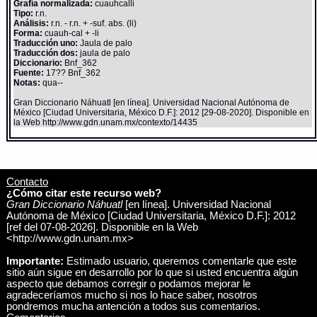
Grafía normalizada:
cuauhcalli
Tipo:
r.n.
Análisis:
r.n. - r.n. + -suf. abs. (li)
Forma:
cuauh-cal + -li
Traducción uno:
Jaula de palo
Traducción dos:
jaula de palo
Diccionario:
Bnf_362
Fuente:
17?? Bnf_362
Notas:
qua--
Gran Diccionario Náhuatl [en línea]. Universidad Nacional Autónoma de
México [Ciudad Universitaria, México D.F.]: 2012 [29-08-2020]. Disponible en
la Web http://www.gdn.unam.mx/contexto/14435
Contacto
¿Cómo citar este recurso web?
Gran Diccionario Náhuatl
[en línea]. Universidad Nacional
Autónoma de México [Ciudad Universitaria, México D.F.]: 2012
[ref del 07-08-2026]. Disponible en la Web
<http://www.gdn.unam.mx>
Importante:
Estimado usuario, queremos comentarle que este
sitio aún sigue en desarrollo por lo que si usted encuentra algún
aspecto que debamos corregir o podamos mejorar le
agradeceríamos mucho si nos lo hace saber, nosotros
pondremos mucha antención a todos sus comentarios.