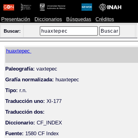
Presentación
Diccionarios
Búsquedas
Créditos
Buscar:
huaxtepec
Paleografía:
vaxtepec
Grafía normalizada:
huaxtepec
Tipo:
r.n.
Traducción uno:
XI-177
Traducción dos:
Diccionario:
CF_INDEX
Fuente:
1580 CF Index