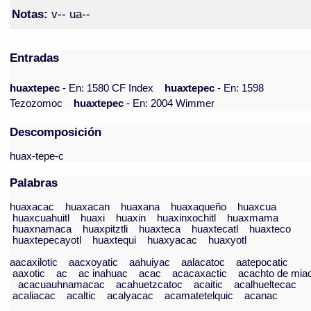
Notas:
v-- ua--
Entradas
huaxtepec
- En: 1580 CF Index
huaxtepec
- En: 1598
Tezozomoc
huaxtepec
- En: 2004 Wimmer
Descomposición
huax-tepe-c
Palabras
huaxacac
huaxacan
huaxana
huaxaqueño
huaxcua
huaxcuahuitl
huaxi
huaxin
huaxinxochitl
huaxmama
huaxnamaca
huaxpitztli
huaxteca
huaxtecatl
huaxteco
huaxtepecayotl
huaxtequi
huaxyacac
huaxyotl
aacaxilotic
aacxoyatic
aahuiyac
aalacatoc
aatepocatic
aaxotic
ac
ac inahuac
acac
acacaxactic
acachto de mia
acacuauhnamacac
acahuetzcatoc
acaitic
acalhueltecac
acaliacac
acaltic
acalyacac
acamatetelquic
acanac