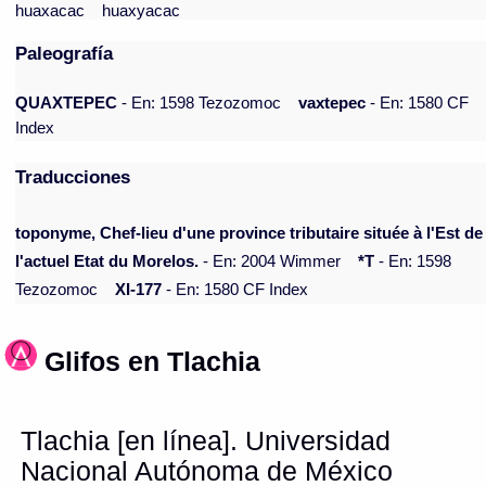
huaxacac
huaxyacac
Paleografía
QUAXTEPEC
- En: 1598 Tezozomoc
vaxtepec
- En: 1580 CF
Index
Traducciones
toponyme, Chef-lieu d'une province tributaire située à l'Est de
l'actuel Etat du Morelos.
- En: 2004 Wimmer
*T
- En: 1598
Tezozomoc
XI-177
- En: 1580 CF Index
Glifos en Tlachia
Tlachia [en línea]. Universidad
Nacional Autónoma de México