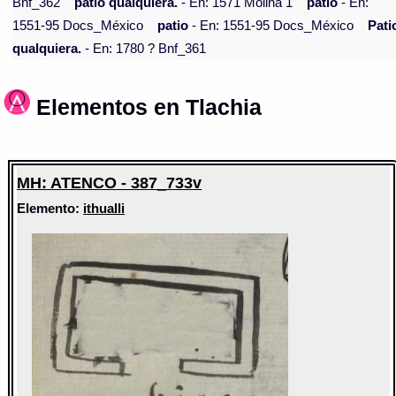
Bnf_362
patio qualquiera.
- En: 1571 Molina 1
patio
- En:
1551-95 Docs_México
patio
- En: 1551-95 Docs_México
Pati
qualquiera.
- En: 1780 ? Bnf_361
Elementos en Tlachia
MH: ATENCO - 387_733v
Elemento:
ithualli