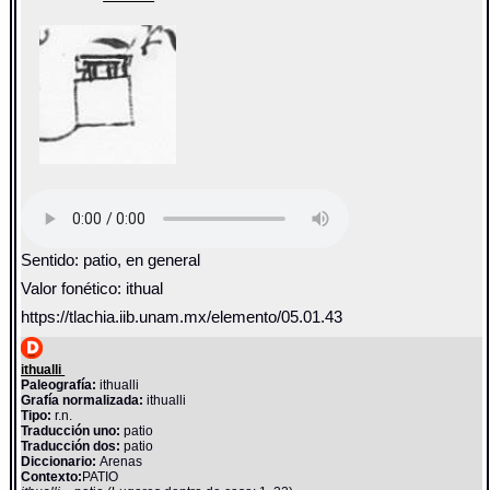
Sentido: patio, en general
Valor fonético: ithual
https://tlachia.iib.unam.mx/elemento/05.01.43
ithualli
Paleografía:
ithualli
Grafía normalizada:
ithualli
Tipo:
r.n.
Traducción uno:
patio
Traducción dos:
patio
Diccionario:
Arenas
Contexto:
PATIO