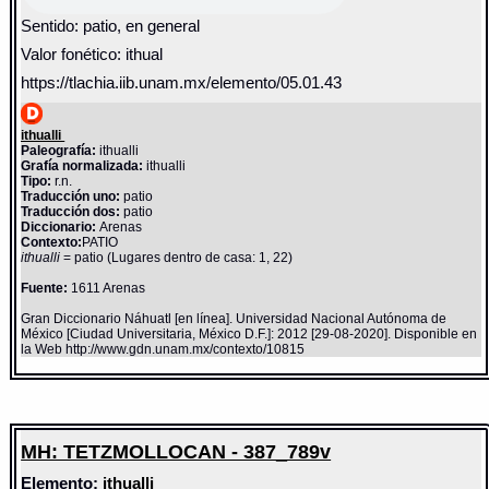
Sentido: patio, en general
Valor fonético: ithual
https://tlachia.iib.unam.mx/elemento/05.01.43
ithualli
Paleografía:
ithualli
Grafía normalizada:
ithualli
Tipo:
r.n.
Traducción uno:
patio
Traducción dos:
patio
Diccionario:
Arenas
Contexto:
PATIO
ithualli
= patio (Lugares dentro de casa: 1, 22)
Fuente:
1611 Arenas
Gran Diccionario Náhuatl [en línea]. Universidad Nacional Autónoma de
México [Ciudad Universitaria, México D.F.]: 2012 [29-08-2020]. Disponible en
la Web http://www.gdn.unam.mx/contexto/10815
MH: TETZMOLLOCAN - 387_789v
Elemento:
ithualli