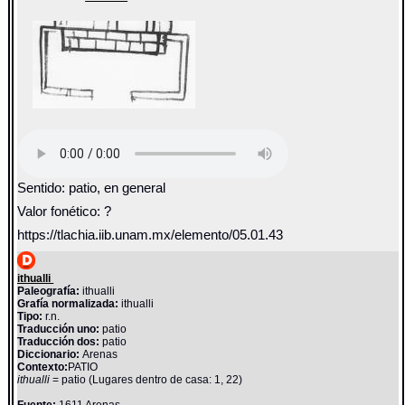
Sentido: patio, en general
Valor fonético: ?
https://tlachia.iib.unam.mx/elemento/05.01.43
ithualli
Paleografía:
ithualli
Grafía normalizada:
ithualli
Tipo:
r.n.
Traducción uno:
patio
Traducción dos:
patio
Diccionario:
Arenas
Contexto:
PATIO
ithualli
= patio (Lugares dentro de casa: 1, 22)