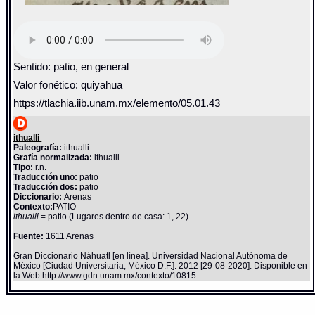
Sentido: patio, en general
Valor fonético: quiyahua
https://tlachia.iib.unam.mx/elemento/05.01.43
ithualli
Paleografía:
ithualli
Grafía normalizada:
ithualli
Tipo:
r.n.
Traducción uno:
patio
Traducción dos:
patio
Diccionario:
Arenas
Contexto:
PATIO
ithualli
= patio (Lugares dentro de casa: 1, 22)
Fuente:
1611 Arenas
Gran Diccionario Náhuatl [en línea]. Universidad Nacional Autónoma de
México [Ciudad Universitaria, México D.F.]: 2012 [29-08-2020]. Disponible en
la Web http://www.gdn.unam.mx/contexto/10815