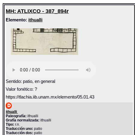
MH: ATLIXCO - 387_894r
Elemento:
ithualli
Sentido: patio, en general
Valor fonético: ?
https://tlachia.iib.unam.mx/elemento/05.01.43
ithualli
Paleografía:
ithualli
Grafía normalizada:
ithualli
Tipo:
r.n.
Traducción uno:
patio
Traducción dos:
patio