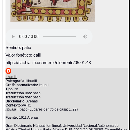
Sentido: patio
Valor fonético: calli
https://tlachia.iib.unam.mx/elemento/05.01.43
ithualli
Paleografía:
ithualli
Grafía normalizada:
ithualli
Tipo:
r.n.
Traducción uno:
patio
Traducción dos:
patio
Diccionario:
Arenas
Contexto:
PATIO
ithualli
= patio (Lugares dentro de casa: 1, 22)
Fuente:
1611 Arenas
Gran Diccionario Náhuatl [en línea]. Universidad Nacional Autónoma de
México [Ciudad Universitaria, México D.F.]: 2012 [29-08-2020]. Disponible en