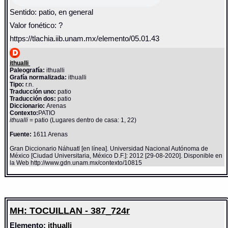
Sentido: patio, en general
Valor fonético: ?
https://tlachia.iib.unam.mx/elemento/05.01.43
ithualli
Paleografía:
ithualli
Grafía normalizada:
ithualli
Tipo:
r.n.
Traducción uno:
patio
Traducción dos:
patio
Diccionario:
Arenas
Contexto:
PATIO
ithualli
= patio (Lugares dentro de casa: 1, 22)
Fuente:
1611 Arenas
Gran Diccionario Náhuatl [en línea]. Universidad Nacional Autónoma de
México [Ciudad Universitaria, México D.F.]: 2012 [29-08-2020]. Disponible en
la Web http://www.gdn.unam.mx/contexto/10815
MH: TOCUILLAN - 387_724r
Elemento:
ithualli