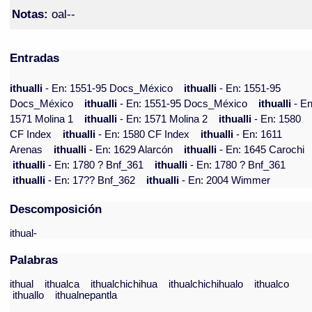
Notas:
oal--
Entradas
ithualli
- En: 1551-95 Docs_México
ithualli
- En: 1551-95
Docs_México
ithualli
- En: 1551-95 Docs_México
ithualli
- En
1571 Molina 1
ithualli
- En: 1571 Molina 2
ithualli
- En: 1580
CF Index
ithualli
- En: 1580 CF Index
ithualli
- En: 1611
Arenas
ithualli
- En: 1629 Alarcón
ithualli
- En: 1645 Carochi
ithualli
- En: 1780 ? Bnf_361
ithualli
- En: 1780 ? Bnf_361
ithualli
- En: 17?? Bnf_362
ithualli
- En: 2004 Wimmer
Descomposición
ithual-
Palabras
ithual
ithualca
ithualchichihua
ithualchichihualo
ithualco
ithuallo
ithualnepantla