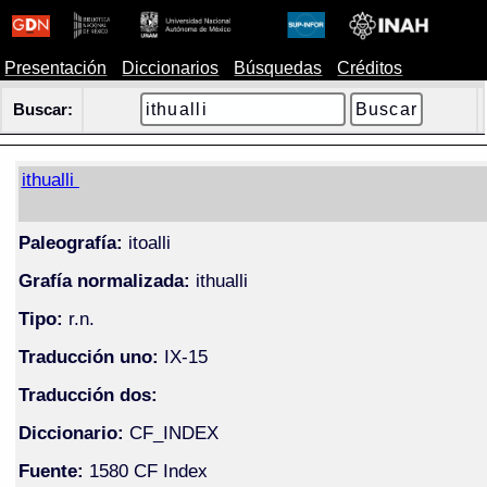
Presentación
Diccionarios
Búsquedas
Créditos
Buscar:
ithualli
Paleografía:
itoalli
Grafía normalizada:
ithualli
Tipo:
r.n.
Traducción uno:
IX-15
Traducción dos:
Diccionario:
CF_INDEX
Fuente:
1580 CF Index