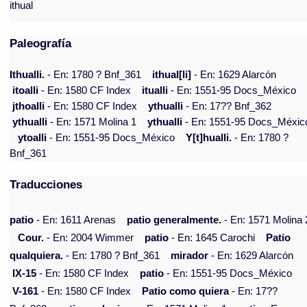
ithual
Paleografía
Ithualli.
- En: 1780 ? Bnf_361
ithual[li]
- En: 1629 Alarcón
itoalli
- En: 1580 CF Index
itualli
- En: 1551-95 Docs_México
jthoalli
- En: 1580 CF Index
ythualli
- En: 17?? Bnf_362
ythualli
- En: 1571 Molina 1
ythualli
- En: 1551-95 Docs_Méxic
ytoalli
- En: 1551-95 Docs_México
Y[t]hualli.
- En: 1780 ?
Bnf_361
Traducciones
patio
- En: 1611 Arenas
patio generalmente.
- En: 1571 Molina 
Cour.
- En: 2004 Wimmer
patio
- En: 1645 Carochi
Patio
qualquiera.
- En: 1780 ? Bnf_361
mirador
- En: 1629 Alarcón
IX-15
- En: 1580 CF Index
patio
- En: 1551-95 Docs_México
V-161
- En: 1580 CF Index
Patio como quiera
- En: 17??