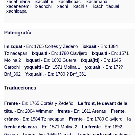
ixacahuilana
ixacalihui
ixacalticpac
ixacamana
ixacanenemi
ixachchi
ixachi
ixachi +
ixachi itlacual
ixachicapa
Paleografía
Imizquat
- En: 1765 Cortés y Zedeño
ïxkuäit
- En: 1984
Tzinacapan
Ixquaitl
- En: 1780 Clavijero
Ixquaitl
- En: 1571
Molina 2
Ixquatl
- En: 1692 Guerra
ïxquä[itl]
- En: 1645
Carochi
yxquaitl
- En: 1571 Molina 1
yxquaitl
- En: 17??
Bnf_362
Yxquaitl.
- En: 1780 ? Bnf_361
Traducciones
Frente
- En: 1765 Cortés y Zedeño
Le front, le devant de la
tête.
- En: 2004 Wimmer
frente
- En: 1611 Arenas
Frente,
cráneo
- En: 1984 Tzinacapan
Frente
- En: 1780 Clavijero
la
frente dela cara.
- En: 1571 Molina 2
La frente
- En: 1692
Guerra
frente
- En: 1645 Carochi
frente, parte dela cabeça.
-