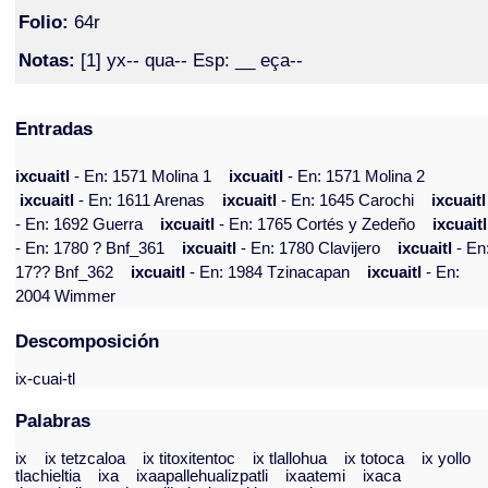
Folio:
64r
Notas:
[1] yx-- qua-- Esp: __ eça--
Entradas
ixcuaitl
- En: 1571 Molina 1
ixcuaitl
- En: 1571 Molina 2
ixcuaitl
- En: 1611 Arenas
ixcuaitl
- En: 1645 Carochi
ixcuaitl
- En: 1692 Guerra
ixcuaitl
- En: 1765 Cortés y Zedeño
ixcuaitl
- En: 1780 ? Bnf_361
ixcuaitl
- En: 1780 Clavijero
ixcuaitl
- En
17?? Bnf_362
ixcuaitl
- En: 1984 Tzinacapan
ixcuaitl
- En:
2004 Wimmer
Descomposición
ix-cuai-tl
Palabras
ix
ix tetzcaloa
ix titoxitentoc
ix tlallohua
ix totoca
ix yollo
tlachieltia
ixa
ixaapallehualizpatli
ixaatemi
ixaca