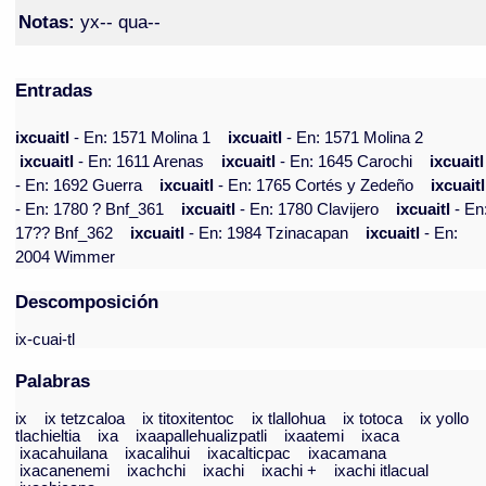
Notas:
yx-- qua--
Entradas
ixcuaitl
- En: 1571 Molina 1
ixcuaitl
- En: 1571 Molina 2
ixcuaitl
- En: 1611 Arenas
ixcuaitl
- En: 1645 Carochi
ixcuaitl
- En: 1692 Guerra
ixcuaitl
- En: 1765 Cortés y Zedeño
ixcuaitl
- En: 1780 ? Bnf_361
ixcuaitl
- En: 1780 Clavijero
ixcuaitl
- En
17?? Bnf_362
ixcuaitl
- En: 1984 Tzinacapan
ixcuaitl
- En:
2004 Wimmer
Descomposición
ix-cuai-tl
Palabras
ix
ix tetzcaloa
ix titoxitentoc
ix tlallohua
ix totoca
ix yollo
tlachieltia
ixa
ixaapallehualizpatli
ixaatemi
ixaca
ixacahuilana
ixacalihui
ixacalticpac
ixacamana
ixacanenemi
ixachchi
ixachi
ixachi +
ixachi itlacual