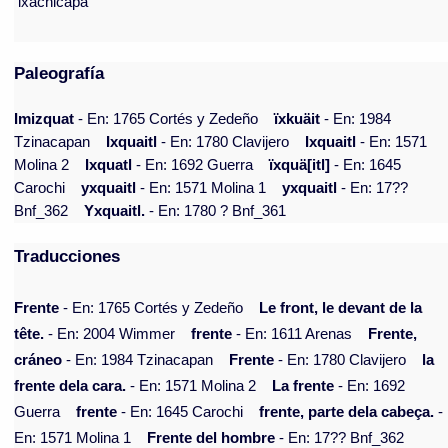
ixachicapa
Paleografía
Imizquat
- En: 1765 Cortés y Zedeño
ïxkuäit
- En: 1984
Tzinacapan
Ixquaitl
- En: 1780 Clavijero
Ixquaitl
- En: 1571
Molina 2
Ixquatl
- En: 1692 Guerra
ïxquä[itl]
- En: 1645
Carochi
yxquaitl
- En: 1571 Molina 1
yxquaitl
- En: 17??
Bnf_362
Yxquaitl.
- En: 1780 ? Bnf_361
Traducciones
Frente
- En: 1765 Cortés y Zedeño
Le front, le devant de la
tête.
- En: 2004 Wimmer
frente
- En: 1611 Arenas
Frente,
cráneo
- En: 1984 Tzinacapan
Frente
- En: 1780 Clavijero
la
frente dela cara.
- En: 1571 Molina 2
La frente
- En: 1692
Guerra
frente
- En: 1645 Carochi
frente, parte dela cabeça.
-
En: 1571 Molina 1
Frente del hombre
- En: 17?? Bnf_362