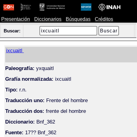
Presentación
Diccionarios
Búsquedas
Créditos
Buscar:
ixcuaitl
Paleografía:
yxquaitl
Grafía normalizada:
ixcuaitl
Tipo:
r.n.
Traducción uno:
Frente del hombre
Traducción dos:
frente del hombre
Diccionario:
Bnf_362
Fuente:
17?? Bnf_362