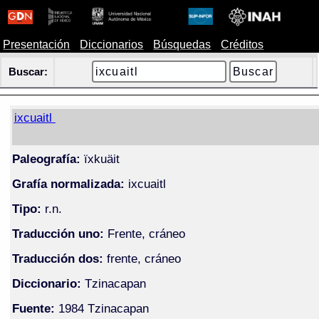
Presentación
Diccionarios
Búsquedas
Créditos
Buscar:
ixcuaitl
Paleografía:
ïxkuäit
Grafía normalizada:
ixcuaitl
Tipo:
r.n.
Traducción uno:
Frente, cráneo
Traducción dos:
frente, cráneo
Diccionario:
Tzinacapan
Fuente:
1984 Tzinacapan