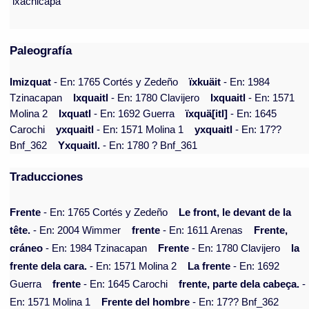
ixachicapa
Paleografía
Imizquat
- En: 1765 Cortés y Zedeño
ïxkuäit
- En: 1984
Tzinacapan
Ixquaitl
- En: 1780 Clavijero
Ixquaitl
- En: 1571
Molina 2
Ixquatl
- En: 1692 Guerra
ïxquä[itl]
- En: 1645
Carochi
yxquaitl
- En: 1571 Molina 1
yxquaitl
- En: 17??
Bnf_362
Yxquaitl.
- En: 1780 ? Bnf_361
Traducciones
Frente
- En: 1765 Cortés y Zedeño
Le front, le devant de la
tête.
- En: 2004 Wimmer
frente
- En: 1611 Arenas
Frente,
cráneo
- En: 1984 Tzinacapan
Frente
- En: 1780 Clavijero
la
frente dela cara.
- En: 1571 Molina 2
La frente
- En: 1692
Guerra
frente
- En: 1645 Carochi
frente, parte dela cabeça.
-
En: 1571 Molina 1
Frente del hombre
- En: 17?? Bnf_362