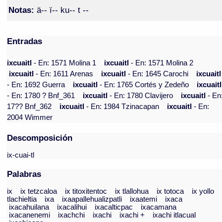
Notas:
ä-- ï-- ku-- t --
Entradas
ixcuaitl
- En: 1571 Molina 1
ixcuaitl
- En: 1571 Molina 2
ixcuaitl
- En: 1611 Arenas
ixcuaitl
- En: 1645 Carochi
ixcuaitl
- En: 1692 Guerra
ixcuaitl
- En: 1765 Cortés y Zedeño
ixcuaitl
- En: 1780 ? Bnf_361
ixcuaitl
- En: 1780 Clavijero
ixcuaitl
- En
17?? Bnf_362
ixcuaitl
- En: 1984 Tzinacapan
ixcuaitl
- En:
2004 Wimmer
Descomposición
ix-cuai-tl
Palabras
ix
ix tetzcaloa
ix titoxitentoc
ix tlallohua
ix totoca
ix yollo
tlachieltia
ixa
ixaapallehualizpatli
ixaatemi
ixaca
ixacahuilana
ixacalihui
ixacalticpac
ixacamana
ixacanenemi
ixachchi
ixachi
ixachi +
ixachi itlacual