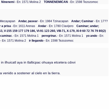
Ninenemi
- En: 1571 Molina 2
TONNENEMICAN
- En: 1598 Tezozomoc
2 Mecayapan
Andar, pasear
- En: 1984 Tzinacapan
Andar; Caminar
- En: 17??
r a prisa
- En: 1611 Arenas
Andar
- En: 1780 Clavijero
Caminar; andar;
1 53, V-155 159 177 179 186, VI-91 123 260, VIII-71, X-179, XI-9 60 72 76 79 80(2)
caminar.
- En: 1571 Molina 1
peregrinar.
- En: 1571 Molina 1
yo ando
- En:
- En: 1571 Molina 2
ir llegando
- En: 1598 Tezozomoc
 ilhuicatl aya in tlalticpac ohuaya etcetera cdxvi
enido a sostener al cielo en la tierra.