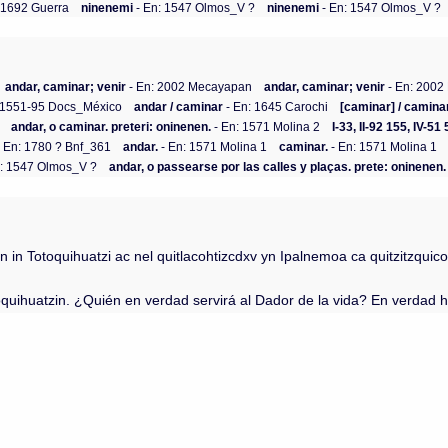
 1692 Guerra
ninenemi
- En: 1547 Olmos_V ?
ninenemi
- En: 1547 Olmos_V ?
andar, caminar; venir
- En: 2002 Mecayapan
andar, caminar; venir
- En: 200
 1551-95 Docs_México
andar / caminar
- En: 1645 Carochi
[caminar] / camina
andar, o caminar. preteri: oninenen.
- En: 1571 Molina 2
I-33, II-92 155, IV-5
 En: 1780 ? Bnf_361
andar.
- En: 1571 Molina 1
caminar.
- En: 1571 Molina 1
: 1547 Olmos_V ?
andar, o passearse por las calles y plaças. prete: oninenen.
 Totoquihuatzi ac nel quitlacohtizcdxv yn Ipalnemoa ca quitzitzquico in
ihuatzin. ¿Quién en verdad servirá al Dador de la vida? En verdad ha v