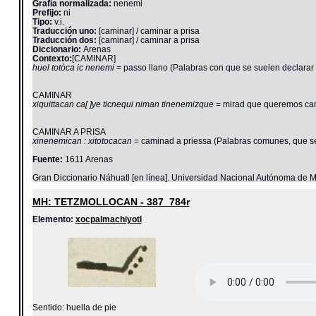
Grafía normalizada:
nenemi
Prefijo:
ni
Tipo:
v.i.
Traducción uno:
[caminar] / caminar a prisa
Traducción dos:
[caminar] / caminar a prisa
Diccionario:
Arenas
Contexto:
[CAMINAR]
huel totòca ic nenemi
= passo llano (Palabras con que se suelen declarar 
CAMINAR
xiquittacan ca[ ]ye ticnequi niman tinenemizque
= mirad que queremos cam
CAMINAR A PRISA
xinenemican : xitotocacan
= caminad a priessa (Palabras comunes, que se 
Fuente:
1611 Arenas
Gran Diccionario Náhuatl [en línea]. Universidad Nacional Autónoma de M
MH: TETZMOLLOCAN - 387_784r
Elemento:
xocpalmachiyotl
Sentido: huella de pie