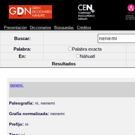
Presentación
Diccionarios
Búsquedas
Créditos
Buscar:
Palabra:
Palabra exacta
En:
Náhuatl
Resultados
nenemi
Paleografía:
ni, nenemi
Grafía normalizada:
nenemi
Prefijo:
ni
Tipo:
v.i.