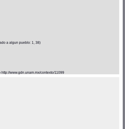
do a algun pueblo: 1, 38)
eb http://www.gdn.unam.mx/contexto/11099