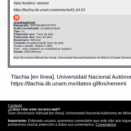
Valor fonético: nenemi
https://tlachia.iib.unam.mx/elemento/01.04.03
xocpalmachiyotl
Paleografía:
XOCPALMACHIYOTL
Grafía normalizada:
xocpalmachiyotl
Tipo:
r.n.
Traducción uno:
Trace de pied.
Traducción dos:
trace de pied.
Diccionario:
Wimmer
Contexto:
xocpalmachiyôtl
Trace de pied.
Pisada o patada. Molina II 160v.
Form : nom composé sur machiyotl et xocpal-li.
Fuente:
2004 Wimmer
Gran Diccionario Náhuatl [en línea]. Universidad Nacional Autónoma de México [Ciudad Univers
Tlachia [en línea]. Universidad Nacional Autóno
https://tlachia.iib.unam.mx/datos-glifos/nenemi
Contacto
¿Cómo citar este recurso web?
Gran Diccionario Náhuatl
[en línea]. Universidad Nacional Autónoma de Méxic
Importante:
Estimado usuario, queremos comentarle que este sitio aún sigue
pondremos mucha antención a todos sus comentarios.
Comentarios