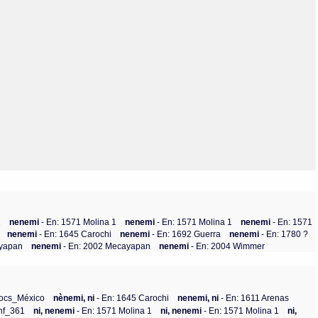
Olmos_V
Paredes
Rincón
Sahagún Escolio
Tezozomoc
Tzinacapan
Wimmer
1
nenemi
- En: 1571 Molina 1
nenemi
- En: 1571 Molina 1
nenemi
- En: 1571
nenemi
- En: 1645 Carochi
nenemi
- En: 1692 Guerra
nenemi
- En: 1780 ?
ayapan
nenemi
- En: 2002 Mecayapan
nenemi
- En: 2004 Wimmer
Docs_México
nènemi, ni
- En: 1645 Carochi
nenemi, ni
- En: 1611 Arenas
Bnf_361
ni, nenemi
- En: 1571 Molina 1
ni, nenemi
- En: 1571 Molina 1
ni,