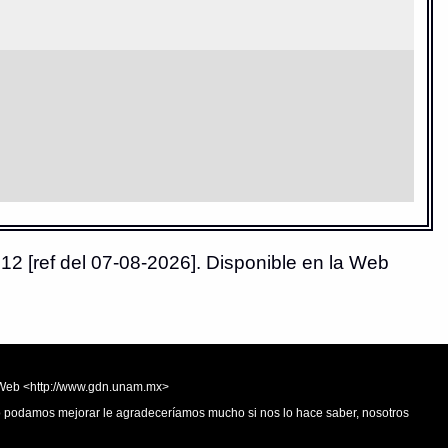
12 [ref del 07-08-2026]. Disponible en la Web
la Web <http://www.gdn.unam.mx>
 o podamos mejorar le agradeceríamos mucho si nos lo hace saber, nosotros