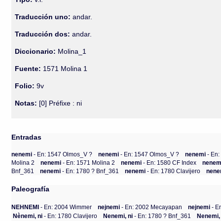
Traducción uno:
andar.
Traducción dos:
andar.
Diccionario:
Molina_1
Fuente:
1571 Molina 1
Folio:
9v
Notas:
[0] Préfixe : ni
Entradas
nenemi
- En: 1547 Olmos_V ?
nenemi
- En: 1547 Olmos_V ?
nenemi
- En
Molina 2
nenemi
- En: 1571 Molina 2
nenemi
- En: 1580 CF Index
nenem
Bnf_361
nenemi
- En: 1780 ? Bnf_361
nenemi
- En: 1780 Clavijero
nen
Paleografía
NEHNEMI
- En: 2004 Wimmer
nejnemi
- En: 2002 Mecayapan
nejnemi
- E
Nènemi, ni
- En: 1780 Clavijero
Nenemi, ni
- En: 1780 ? Bnf_361
Nenemi, 