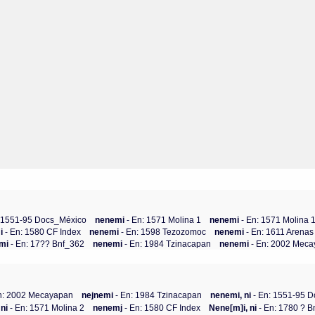
: 1551-95 Docs_México
nenemi
- En: 1571 Molina 1
nenemi
- En: 1571 Molina 
i
- En: 1580 CF Index
nenemi
- En: 1598 Tezozomoc
nenemi
- En: 1611 Arenas
emi
- En: 17?? Bnf_362
nenemi
- En: 1984 Tzinacapan
nenemi
- En: 2002 Mec
n: 2002 Mecayapan
nejnemi
- En: 1984 Tzinacapan
nenemi, ni
- En: 1551-95 
ni
- En: 1571 Molina 2
nenemj
- En: 1580 CF Index
Nene[m]i, ni
- En: 1780 ? 