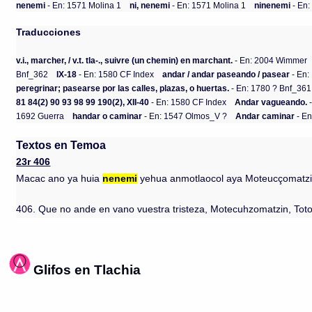
nenemi
- En: 1571 Molina 1
ni, nenemi
- En: 1571 Molina 1
ninenemi
- En:
Traducciones
v.i., marcher, / v.t. tla-., suivre (un chemin) en marchant.
- En: 2004 Wimmer
Bnf_362
IX-18
- En: 1580 CF Index
andar / andar paseando / pasear
- En:
peregrinar; pasearse por las calles, plazas, o huertas.
- En: 1780 ? Bnf_361
81 84(2) 90 93 98 99 190(2), XII-40
- En: 1580 CF Index
Andar vagueando.
-
1692 Guerra
handar o caminar
- En: 1547 Olmos_V ?
Andar caminar
- En
Textos en Temoa
23r 406
Macac ano ya huia
nenemi
yehua anmotlaocol aya Moteucçomatzin in
406. Que no ande en vano vuestra tristeza, Motecuhzomatzin, Totoqu
Glifos en Tlachia