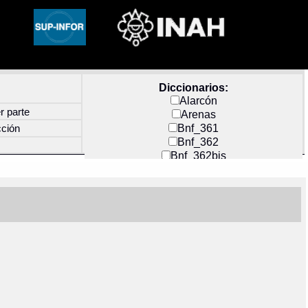
Diccionarios:
Alarcón
r parte
Arenas
Bnf_361
cción
Bnf_362
Bnf_362bis
Carochi
CF_INDEX
Clavijero
Cortés y Zedeño
Docs_México
Durán
Guerra
Mecayapan
Molina_1
Molina_2
Olmos_G