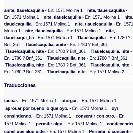
anite, tlauelcaquilia
- En: 1571 Molina 1
nite, tlauelcaquilia
-
En: 1571 Molina 1
nite, tlauelcaquilia
- En: 1571 Molina 1
nite
tlauelcaquilia
- En: 1571 Molina 1
nite, tlauelcaquilia
- En: 157
Molina 1
nite, tlauelcaquilia
- En: 1571 Molina 1
nite,
tlauelcaqui_lia
- En: 1571 Molina 1
Tlauelcaquilia
- En: 1780 ?
Bnf_361
Tlauelcaquilia, anite
- En: 1780 ? Bnf_361
Tlauelcaquilia, nite
- En: 1780 ? Bnf_361
Tlauelcaquilia, nite
-
En: 1780 ? Bnf_361
Tlauelcaquilia, nite
- En: 1780 ? Bnf_361
Tlauelcaquilia, nite
- En: 1780 ? Bnf_361
Tlauelcaquilia, nite
-
En: 1780 ? Bnf_361
Tlauelcaquilia, nite
- En: 1571 Molina 2
Traducciones
tachar.
- En: 1571 Molina 1
otorgar.
- En: 1571 Molina 1
aprouar por bueno lo que oyo.
- En: 1571 Molina 1
oyr
consintiendo.
- En: 1571 Molina 1
consentir con otro.
- En:
1571 Molina 1
permitir algo.
- En: 1571 Molina 1
condecende
conel que algo pide.
- En: 1571 Molina 1
Permitir, ô concentir