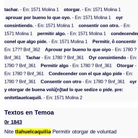
tachar.
- En: 1571 Molina 1
otorgar.
- En: 1571 Molina 1
aprouar por bueno lo que oyo.
- En: 1571 Molina 1
oyr
consintiendo.
- En: 1571 Molina 1
consentir con otro.
- En:
1571 Molina 1
permitir algo.
- En: 1571 Molina 1
condecende
conel que algo pide.
- En: 1571 Molina 1
Permitir, ô concentir
En: 17?? Bnf_362
Aprovar por bueno lo que oiyo
- En: 1780 ?
Bnf_361
Tachar
- En: 1780 ? Bnf_361
Oyr consintiendo
- En:
1780 ? Bnf_361
Permitir algo
- En: 1780 ? Bnf_361
Otorgar
-
En: 1780 ? Bnf_361
Condecender con el que algo pide
- En:
1780 ? Bnf_361
Consentir con otro
- En: 1780 ? Bnf_361
oyr
y otorgar de buena volú[n]tad lo que sedize o pide. pre:
onitetlauelcaquili.
- En: 1571 Molina 2
Textos en Temoa
0r 1843
Nite
tlahuelcaquilia
Permitir otorgar de voluntad