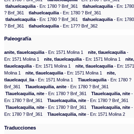
tlahuelcaquilia
- En: 1780 ? Bnf_361
tlahuelcaquilia
- En: 178
? Bnf_361
tlahuelcaquilia
- En: 1780 ? Bnf_361
tlahuelcaquilia
- En: 1780 ? Bnf_361
tlahuelcaquilia
- En: 178
? Bnf_361
tlahuelcaquilia
- En: 17?? Bnf_362
Paleografía
anite, tlauelcaquilia
- En: 1571 Molina 1
nite, tlauelcaquilia
-
En: 1571 Molina 1
nite, tlauelcaquilia
- En: 1571 Molina 1
nite
tlauelcaquilia
- En: 1571 Molina 1
nite, tlauelcaquilia
- En: 157
Molina 1
nite, tlauelcaquilia
- En: 1571 Molina 1
nite,
tlauelcaqui_lia
- En: 1571 Molina 1
Tlauelcaquilia
- En: 1780 ?
Bnf_361
Tlauelcaquilia, anite
- En: 1780 ? Bnf_361
Tlauelcaquilia, nite
- En: 1780 ? Bnf_361
Tlauelcaquilia, nite
-
En: 1780 ? Bnf_361
Tlauelcaquilia, nite
- En: 1780 ? Bnf_361
Tlauelcaquilia, nite
- En: 1780 ? Bnf_361
Tlauelcaquilia, nite
-
En: 1780 ? Bnf_361
Tlauelcaquilia, nite
- En: 1571 Molina 2
Traducciones