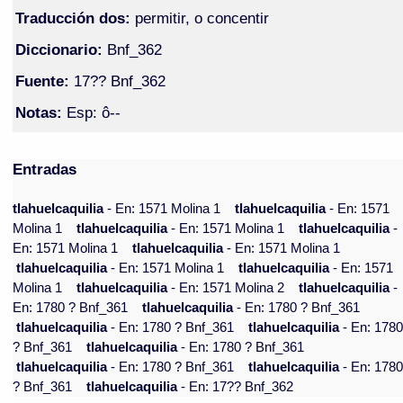
Traducción dos:
permitir, o concentir
Diccionario:
Bnf_362
Fuente:
17?? Bnf_362
Notas:
Esp: ô--
Entradas
tlahuelcaquilia
- En: 1571 Molina 1
tlahuelcaquilia
- En: 1571
Molina 1
tlahuelcaquilia
- En: 1571 Molina 1
tlahuelcaquilia
-
En: 1571 Molina 1
tlahuelcaquilia
- En: 1571 Molina 1
tlahuelcaquilia
- En: 1571 Molina 1
tlahuelcaquilia
- En: 1571
Molina 1
tlahuelcaquilia
- En: 1571 Molina 2
tlahuelcaquilia
-
En: 1780 ? Bnf_361
tlahuelcaquilia
- En: 1780 ? Bnf_361
tlahuelcaquilia
- En: 1780 ? Bnf_361
tlahuelcaquilia
- En: 178
? Bnf_361
tlahuelcaquilia
- En: 1780 ? Bnf_361
tlahuelcaquilia
- En: 1780 ? Bnf_361
tlahuelcaquilia
- En: 178
? Bnf_361
tlahuelcaquilia
- En: 17?? Bnf_362