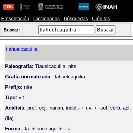
Presentación
Diccionarios
Búsquedas
Créditos
Buscar:
tlahuelcaquilia
Paleografía:
Tlauelcaquilia, nite
Grafía normalizada:
tlahuelcaquilia
Prefijo:
nite
Tipo:
v.t.
Análisis:
préf. obj. inanim. indéf.- + r.v. + -suf. verb. apl.
(lia)
Forma:
tla- + huelcaqui + -lia