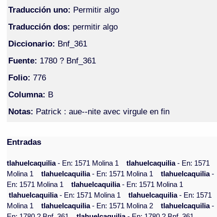
Traducción uno:
Permitir algo
Traducción dos:
permitir algo
Diccionario:
Bnf_361
Fuente:
1780 ? Bnf_361
Folio:
776
Columna:
B
Notas:
Patrick : aue--nite avec virgule en fin
Entradas
tlahuelcaquilia
- En: 1571 Molina 1
tlahuelcaquilia
- En: 1571
Molina 1
tlahuelcaquilia
- En: 1571 Molina 1
tlahuelcaquilia
-
En: 1571 Molina 1
tlahuelcaquilia
- En: 1571 Molina 1
tlahuelcaquilia
- En: 1571 Molina 1
tlahuelcaquilia
- En: 1571
Molina 1
tlahuelcaquilia
- En: 1571 Molina 2
tlahuelcaquilia
-
En: 1780 ? Bnf_361
tlahuelcaquilia
- En: 1780 ? Bnf_361