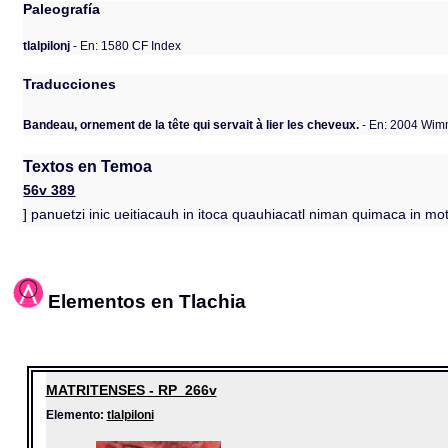
Paleografía
tlalpilonj
- En: 1580 CF Index
Traducciones
Bandeau, ornement de la tête qui servait à lier les cheveux.
- En: 2004 Wim
Textos en Temoa
56v 389
] panuetzi inic ueitiacauh in itoca quauhiacatl niman quimaca in 
Elementos en Tlachia
MATRITENSES - RP_266v
Elemento:
tlalpiloni