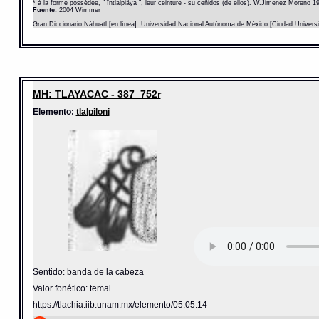
* à la forme possédée, " întlalpiâya ", leur ceinture - su ceñidos (de ellos). W.Jimenez Moreno 1
Fuente:
2004 Wimmer
Gran Diccionario Náhuatl [en línea]. Universidad Nacional Autónoma de México [Ciudad Univers
MH: TLAYACAC - 387_752r
Elemento:
tlalpiloni
Sentido: banda de la cabeza
Valor fonético: temal
https://tlachia.iib.unam.mx/elemento/05.05.14