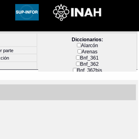
Diccionarios:
Alarcón
r parte
Arenas
Bnf_361
cción
Bnf_362
Bnf_362bis
Carochi
CF_INDEX
Clavijero
Cortés y Zedeño
Docs_México
Durán
Guerra
Mecayapan
Molina_1
Molina_2
Olmos_G