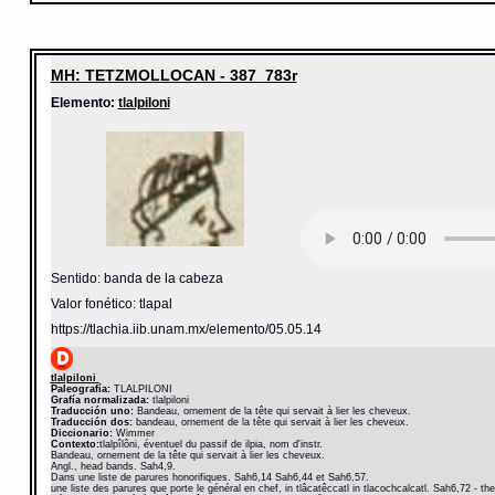
MH: TETZMOLLOCAN - 387_783r
Elemento:
tlalpiloni
Sentido: banda de la cabeza
Valor fonético: tlapal
https://tlachia.iib.unam.mx/elemento/05.05.14
tlalpiloni
Paleografía:
TLALPILONI
Grafía normalizada:
tlalpiloni
Traducción uno:
Bandeau, ornement de la tête qui servait à lier les cheveux.
Traducción dos:
bandeau, ornement de la tête qui servait à lier les cheveux.
Diccionario:
Wimmer
Contexto:
tlalpîlôni, éventuel du passif de ilpia, nom d'instr.
Bandeau, ornement de la tête qui servait à lier les cheveux.
Angl., head bands. Sah4,9.
Dans une liste de parures honorifiques. Sah6,14 Sah6,44 et Sah6,57.
une liste des parures que porte le général en chef, in tlâcatêccatl in tlacochcalcatl. Sah6,72 - th