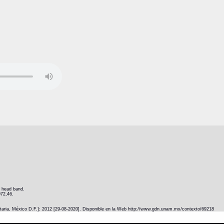
e head band.
972,46.
itaria, México D.F.]: 2012 [29-08-2020]. Disponible en la Web http://www.gdn.unam.mx/contexto/69218