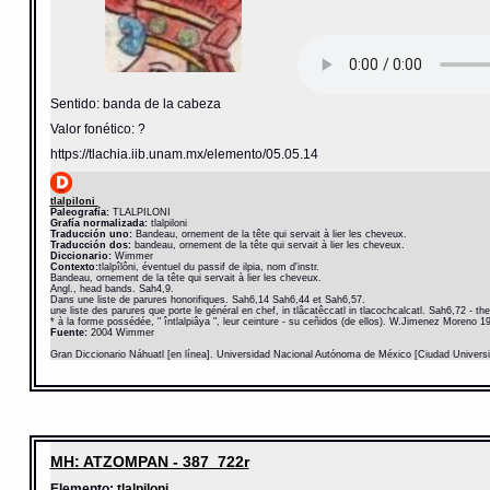
Sentido: banda de la cabeza
Valor fonético: ?
https://tlachia.iib.unam.mx/elemento/05.05.14
tlalpiloni
Paleografía:
TLALPILONI
Grafía normalizada:
tlalpiloni
Traducción uno:
Bandeau, ornement de la tête qui servait à lier les cheveux.
Traducción dos:
bandeau, ornement de la tête qui servait à lier les cheveux.
Diccionario:
Wimmer
Contexto:
tlalpîlôni, éventuel du passif de ilpia, nom d'instr.
Bandeau, ornement de la tête qui servait à lier les cheveux.
Angl., head bands. Sah4,9.
Dans une liste de parures honorifiques. Sah6,14 Sah6,44 et Sah6,57.
une liste des parures que porte le général en chef, in tlâcatêccatl in tlacochcalcatl. Sah6,72 - th
* à la forme possédée, " întlalpiâya ", leur ceinture - su ceñidos (de ellos). W.Jimenez Moreno 1
Fuente:
2004 Wimmer
Gran Diccionario Náhuatl [en línea]. Universidad Nacional Autónoma de México [Ciudad Univers
MH: ATZOMPAN - 387_722r
Elemento:
tlalpiloni