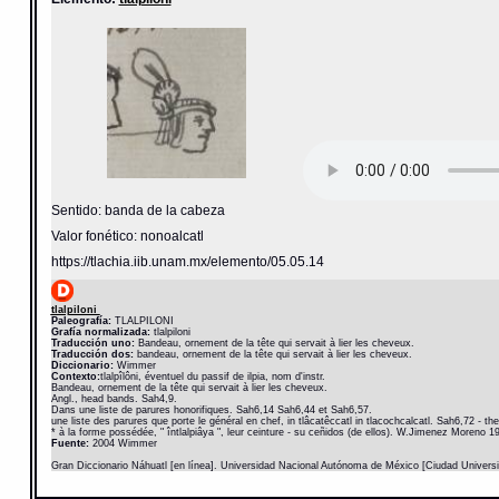
Sentido: banda de la cabeza
Valor fonético: nonoalcatl
https://tlachia.iib.unam.mx/elemento/05.05.14
tlalpiloni
Paleografía:
TLALPILONI
Grafía normalizada:
tlalpiloni
Traducción uno:
Bandeau, ornement de la tête qui servait à lier les cheveux.
Traducción dos:
bandeau, ornement de la tête qui servait à lier les cheveux.
Diccionario:
Wimmer
Contexto:
tlalpîlôni, éventuel du passif de ilpia, nom d'instr.
Bandeau, ornement de la tête qui servait à lier les cheveux.
Angl., head bands. Sah4,9.
Dans une liste de parures honorifiques. Sah6,14 Sah6,44 et Sah6,57.
une liste des parures que porte le général en chef, in tlâcatêccatl in tlacochcalcatl. Sah6,72 - th
* à la forme possédée, " întlalpiâya ", leur ceinture - su ceñidos (de ellos). W.Jimenez Moreno 1
Fuente:
2004 Wimmer
Gran Diccionario Náhuatl [en línea]. Universidad Nacional Autónoma de México [Ciudad Univers