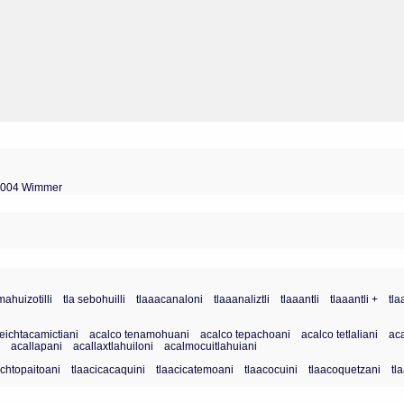
 2004 Wimmer
mahuizotilli
tla sebohuilli
tlaaacanaloni
tlaaanaliztli
tlaaantli
tlaaantli +
tla
teichtacamictiani
acalco tenamohuani
acalco tepachoani
acalco tetlaliani
ac
i
acallapani
acallaxtlahuiloni
acalmocuitlahuiani
achtopaitoani
tlaacicacaquini
tlaacicatemoani
tlaacocuini
tlaacoquetzani
tl