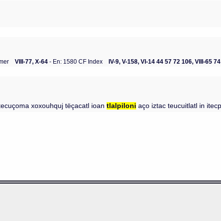
mer
VIII-77, X-64
- En: 1580 CF Index
IV-9, V-158, VI-14 44 57 72 106, VIII-65 74
motecuçoma xoxouhquj tëçacatl ioan
tlalpiloni
aço iztac teucuitlatl in itec