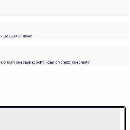
- En: 1580 CF Index
paio ioan cuetlasnacochtli ioan chichiltic cuechintli