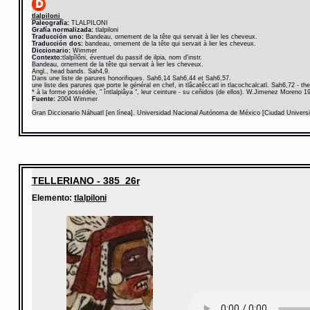
tlalpiloni
Paleografía:
TLALPILONI
Grafía normalizada:
tlalpiloni
Traducción uno:
Bandeau, ornement de la tête qui servait à lier les cheveux.
Traducción dos:
bandeau, ornement de la tête qui servait à lier les cheveux.
Diccionario:
Wimmer
Contexto:
tlalpîlôni, éventuel du passif de ilpia, nom d'instr.
Bandeau, ornement de la tête qui servait à lier les cheveux.
Angl., head bands. Sah4,9.
Dans une liste de parures honorifiques. Sah6,14 Sah6,44 et Sah6,57.
une liste des parures que porte le général en chef, in tlâcatêccatl in tlacochcalcatl. Sah6,72 - th
* à la forme possédée, " întlalpiâya ", leur ceinture - su ceñidos (de ellos). W.Jimenez Moreno 1
Fuente:
2004 Wimmer
Gran Diccionario Náhuatl [en línea]. Universidad Nacional Autónoma de México [Ciudad Univers
TELLERIANO - 385_26r
Elemento:
tlalpiloni