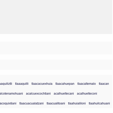
Olmos_V
Paredes
Rincón
Sahagún Escolio
Tezozomoc
Tzinacapan
Wimmer
aaquiliztli
tlaaaquilli
tlaacacuexhuia
tlaacahuepan
tlaacaltemalo
tlaacan
alcotenamohuani
acalcuexcochtiani
acalhueltecani
acalhuelteconi
aacoquixtiani
tlaacuacualatzani
tlaacualitoani
tlaahuialiloni
tlaahuilcahuani