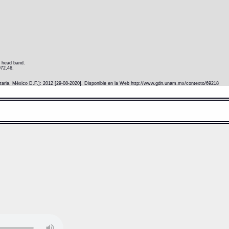
e head band.
972,46.
itaria, México D.F.]: 2012 [29-08-2020]. Disponible en la Web http://www.gdn.unam.mx/contexto/69218