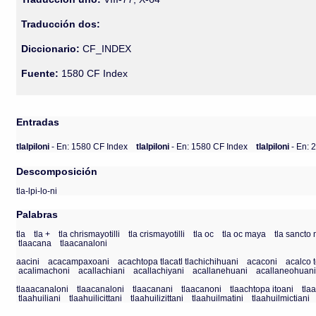
Traducción dos:
Diccionario:
CF_INDEX
Fuente:
1580 CF Index
Entradas
tlalpiloni
- En: 1580 CF Index
tlalpiloni
- En: 1580 CF Index
tlalpiloni
- En:
Descomposición
tla-lpi-lo-ni
Palabras
tla
tla +
tla chrismayotilli
tla crismayotilli
tla oc
tla oc maya
tla sancto 
tlaacana
tlaacanaloni
aacini
acacampaxoani
acachtopa tlacatl tlachichihuani
acaconi
acalco 
acalimachoni
acallachiani
acallachiyani
acallanehuani
acallaneohuan
tlaaacanaloni
tlaacanaloni
tlaacanani
tlaacanoni
tlaachtopa itoani
tla
tlaahuiliani
tlaahuilicittani
tlaahuilizittani
tlaahuilmatini
tlaahuilmictiani