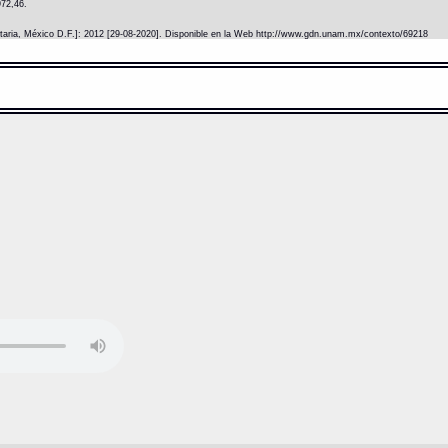
972,46.
itaria, México D.F.]: 2012 [29-08-2020]. Disponible en la Web http://www.gdn.unam.mx/contexto/69218