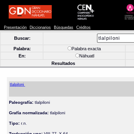
Presentación
Diccionarios
Búsquedas
Créditos
Buscar:
Palabra:
Palabra exacta
En:
Náhuatl
Resultados
tlalpiloni
Paleografía:
tlalpiloni
Grafía normalizada:
tlalpiloni
Tipo:
r.n.
Traducción uno:
VIII-77, X-64