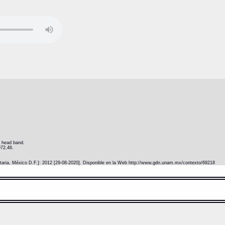
e head band.
972,46.
itaria, México D.F.]: 2012 [29-08-2020]. Disponible en la Web http://www.gdn.unam.mx/contexto/69218