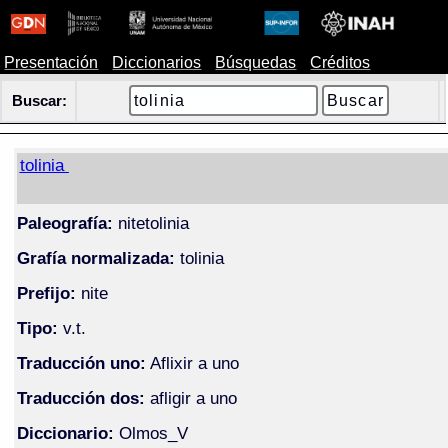
Presentación
Diccionarios
Búsquedas
Créditos
Buscar:
tolinia
Paleografía:
nitetolinia
Grafía normalizada:
tolinia
Prefijo:
nite
Tipo:
v.t.
Traducción uno:
Aflixir a uno
Traducción dos:
afligir a uno
Diccionario:
Olmos_V