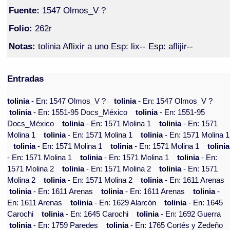
Fuente:
1547 Olmos_V ?
Folio:
262r
Notas:
tolinia Aflixir a uno Esp: lix-- Esp: aflijir--
Entradas
tolinia
- En: 1547 Olmos_V ?
tolinia
- En: 1547 Olmos_V ?
tolinia
- En: 1551-95 Docs_México
tolinia
- En: 1551-95
Docs_México
tolinia
- En: 1571 Molina 1
tolinia
- En: 1571
Molina 1
tolinia
- En: 1571 Molina 1
tolinia
- En: 1571 Molina 1
tolinia
- En: 1571 Molina 1
tolinia
- En: 1571 Molina 1
tolinia
- En: 1571 Molina 1
tolinia
- En: 1571 Molina 1
tolinia
- En:
1571 Molina 2
tolinia
- En: 1571 Molina 2
tolinia
- En: 1571
Molina 2
tolinia
- En: 1571 Molina 2
tolinia
- En: 1611 Arenas
tolinia
- En: 1611 Arenas
tolinia
- En: 1611 Arenas
tolinia
-
En: 1611 Arenas
tolinia
- En: 1629 Alarcón
tolinia
- En: 1645
Carochi
tolinia
- En: 1645 Carochi
tolinia
- En: 1692 Guerra
tolinia
- En: 1759 Paredes
tolinia
- En: 1765 Cortés y Zedeño