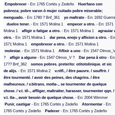
Empobrecer
- En: 1765 Cortés y Zedeño
Huerfano con
pobreza; pobre varon ó mujer cuitado pobre miserable;
menguado.
- En: 1780 ? Bnf_361
yo maltrato
- En: 1692 Guerr
duelos tener.
- En: 1571 Molina 1
empecer a otro.
- En: 1571
Molina 1
afligir o fatigar a otro.
- En: 1571 Molina 1
agrauiar 
otro.
- En: 1571 Molina 1
dar pena, enojo y aflicion a otro.
- En
1571 Molina 1
empobrecer a otro.
- En: 1571 Molina 1
molestar.
- En: 1571 Molina 1
Aflixir a uno
- En: 1547 Olmos_
?
afligir a alguno
- En: 1547 Olmos_V ?
Dar pena â otro
- En
17?? Bnf_362
somos pobres. preterito: otitotolinique. et sic
de alijs.
- En: 1571 Molina 2
v.réfl., / être pauvre. / souffrir. /
être tourmenté. / avoir des peines, des chagrins. / être
malheureux. / v.bitrans. motla-., se tourmenter de quelque
chose. / v.t. tê-., affliger, maltraiter, harasser, tourmenter qqn. /
v.t. tla-., avoir besoin de quelque chose.
- En: 2004 Wimmer
Punir, castigar
- En: 1765 Cortés y Zedeño
Atormentar
- En:
1765 Cortés y Zedeño
Padecer
- En: 1765 Cortés y Zedeño