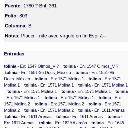
Fuente:
1780 ? Bnf_361
Folio:
803
Columna:
B
Notas:
Placer : nite avec virgule en fin Esp: à--
Entradas
tolinia
- En: 1547 Olmos_V ?
tolinia
- En: 1547 Olmos_V ?
tolinia
- En: 1551-95 Docs_México
tolinia
- En: 1551-95
Docs_México
tolinia
- En: 1571 Molina 1
tolinia
- En: 1571
Molina 1
tolinia
- En: 1571 Molina 1
tolinia
- En: 1571 Molina 1
tolinia
- En: 1571 Molina 1
tolinia
- En: 1571 Molina 1
tolinia
- En: 1571 Molina 1
tolinia
- En: 1571 Molina 1
tolinia
- En:
1571 Molina 2
tolinia
- En: 1571 Molina 2
tolinia
- En: 1571
Molina 2
tolinia
- En: 1571 Molina 2
tolinia
- En: 1611 Arenas
tolinia
- En: 1611 Arenas
tolinia
- En: 1611 Arenas
tolinia
-
En: 1611 Arenas
tolinia
- En: 1629 Alarcón
tolinia
- En: 1645