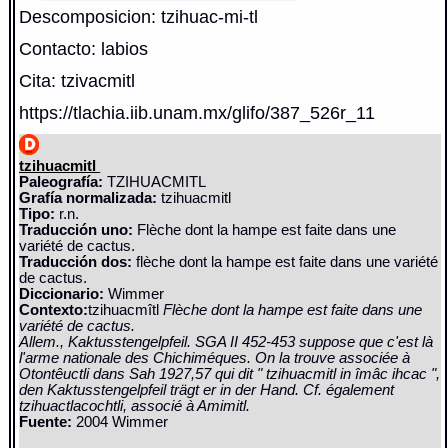
Descomposicion: tzihuac-mi-tl
Contacto: labios
Cita: tzivacmitl
https://tlachia.iib.unam.mx/glifo/387_526r_11
tzihuacmitl
Paleografía:
TZIHUACMITL
Grafía normalizada:
tzihuacmitl
Tipo:
r.n.
Traducción uno:
Flèche dont la hampe est faite dans une
variété de cactus.
Traducción dos:
flèche dont la hampe est faite dans une variété
de cactus.
Diccionario:
Wimmer
Contexto:
tzihuacmîtl
Flèche dont la hampe est faite dans une
variété de cactus.
Allem., Kaktusstengelpfeil. SGA II 452-453 suppose que c'est là
l'arme nationale des Chichiméques. On la trouve associée à
Otontêuctli dans Sah 1927,57 qui dit " tzihuacmitl in îmâc ihcac ",
den Kaktusstengelpfeil trägt er in der Hand. Cf. également
tzihuactlacochtli, associé à Amimitl.
Fuente:
2004 Wimmer