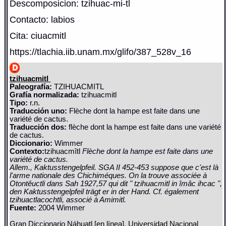
Descomposicion: tzihuac-mi-tl
Contacto: labios
Cita: ciuacmitl
https://tlachia.iib.unam.mx/glifo/387_528v_16
tzihuacmitl
Paleografía:
TZIHUACMITL
Grafía normalizada:
tzihuacmitl
Tipo:
r.n.
Traducción uno:
Flèche dont la hampe est faite dans une
variété de cactus.
Traducción dos:
flèche dont la hampe est faite dans une variété
de cactus.
Diccionario:
Wimmer
Contexto:
tzihuacmîtl
Flèche dont la hampe est faite dans une
variété de cactus.
Allem., Kaktusstengelpfeil. SGA II 452-453 suppose que c'est là
l'arme nationale des Chichiméques. On la trouve associée à
Otontêuctli dans Sah 1927,57 qui dit " tzihuacmitl in îmâc ihcac ",
den Kaktusstengelpfeil trägt er in der Hand. Cf. également
tzihuactlacochtli, associé à Amimitl.
Fuente:
2004 Wimmer
Gran Diccionario Náhuatl [en línea]. Universidad Nacional