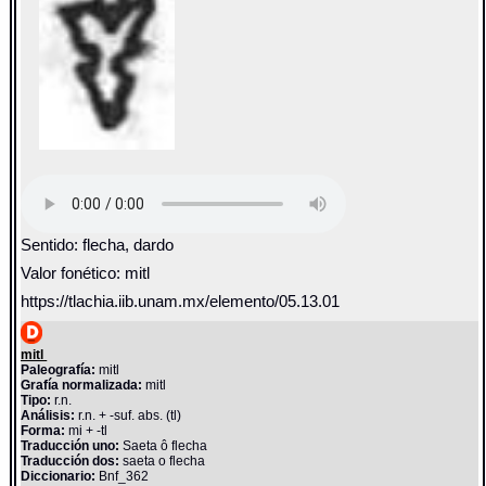
Sentido: flecha, dardo
Valor fonético: mitl
https://tlachia.iib.unam.mx/elemento/05.13.01
mitl
Paleografía:
mitl
Grafía normalizada:
mitl
Tipo:
r.n.
Análisis:
r.n. + -suf. abs. (tl)
Forma:
mi + -tl
Traducción uno:
Saeta ô flecha
Traducción dos:
saeta o flecha
Diccionario:
Bnf_362