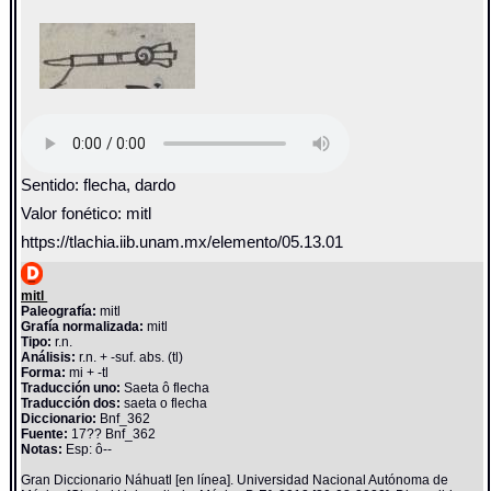
Sentido: flecha, dardo
Valor fonético: mitl
https://tlachia.iib.unam.mx/elemento/05.13.01
mitl
Paleografía:
mitl
Grafía normalizada:
mitl
Tipo:
r.n.
Análisis:
r.n. + -suf. abs. (tl)
Forma:
mi + -tl
Traducción uno:
Saeta ô flecha
Traducción dos:
saeta o flecha
Diccionario:
Bnf_362
Fuente:
17?? Bnf_362
Notas:
Esp: ô--
Gran Diccionario Náhuatl [en línea]. Universidad Nacional Autónoma de