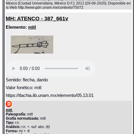
México [Ciudad Universitaria, México D.F.]: 2012 [29-08-2020]. Disponible en
la Web http://www.gdn.unam.mx/contexto/75072
MH: ATENCO - 387_661v
Elemento:
mitl
Sentido: flecha, dardo
Valor fonético: mitl
https://tlachia.iib.unam.mx/elemento/05.13.01
mitl
Paleografía:
mitl
Grafía normalizada:
mitl
Tipo:
r.n.
Análisis:
r.n. + -suf. abs. (tl)
Forma:
mi + -tl