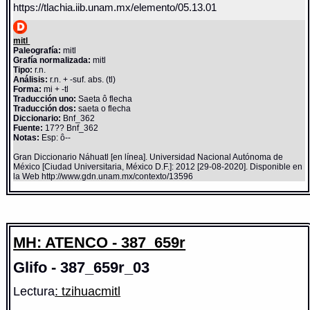
https://tlachia.iib.unam.mx/elemento/05.13.01
mitl
Paleografía:
mitl
Grafía normalizada:
mitl
Tipo:
r.n.
Análisis:
r.n. + -suf. abs. (tl)
Forma:
mi + -tl
Traducción uno:
Saeta ô flecha
Traducción dos:
saeta o flecha
Diccionario:
Bnf_362
Fuente:
17?? Bnf_362
Notas:
Esp: ô--
Gran Diccionario Náhuatl [en línea]. Universidad Nacional Autónoma de
México [Ciudad Universitaria, México D.F.]: 2012 [29-08-2020]. Disponible en
la Web http://www.gdn.unam.mx/contexto/13596
MH: ATENCO - 387_659r
Glifo - 387_659r_03
Lectura
: tzihuacmitl