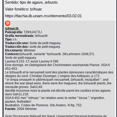
Sentido: tipo de agave, arbusto
Valor fonético: tzihuac
https://tlachia.iib.unam.mx/elemento/03.02.01
tzihuactli
Paleografía:
TZIHUACTLI
Grafía normalizada:
tzihuactli
Tipo:
r.n.
Traducción uno:
Sorte de petit maguey.
Traducción dos:
sorte de petit maguey.
Diccionario:
Wimmer
Contexto:
tzihuactli, variante *tzohuactli. (W.Lehmann 1938,57).
Sorte de petit maguey.
Launey II 232. Cf. aussi Launey II 298.
Eine dornige, im Gebirgsland der Chichimeken wachsende Planze. SGA II
452-453.
Le tzihuactli et le necuametl sont des plantes épineuses caractéristiques des
steppes du nord. Christian Duverger, L'origine des Aztèques, p.172.
" in ômpa onoqueh in yâômicqueh necuametl, tzihuactli, mizquitlah ", and
where the war dead were, there were the maguevs, the tzihuactli plants, the
mezquite groves. Sah3,49.
Identité inconnue mais la plante est décrite parmi les cactées et les agaves
dans Sah11,218.
SGA II 452 met " tzihuac " en relation avec le verbe " tzicoa ", 'ergreifen,
packen, festhalten'.
Illustration. Codex de Florence. Dib.Anders. XI fig. 752.
Fuente:
2004 Wimmer
Gran Diccionario Náhuatl [en línea]. Universidad Nacional Autónoma de