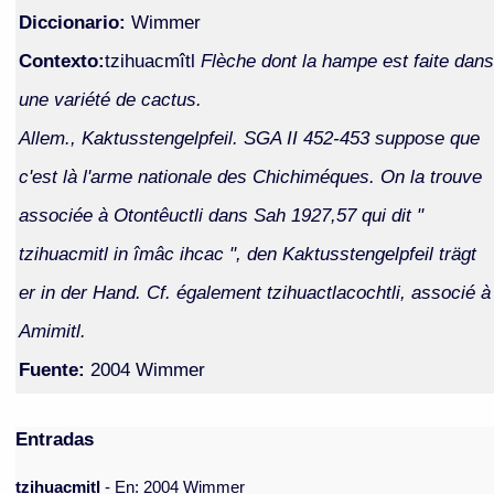
Diccionario:
Wimmer
Contexto:
tzihuacmîtl
Flèche dont la hampe est faite dans
une variété de cactus.
Allem., Kaktusstengelpfeil. SGA II 452-453 suppose que
c'est là l'arme nationale des Chichiméques. On la trouve
associée à Otontêuctli dans Sah 1927,57 qui dit "
tzihuacmitl in îmâc ihcac ", den Kaktusstengelpfeil trägt
er in der Hand. Cf. également tzihuactlacochtli, associé à
Amimitl.
Fuente:
2004 Wimmer
Entradas
tzihuacmitl
- En: 2004 Wimmer