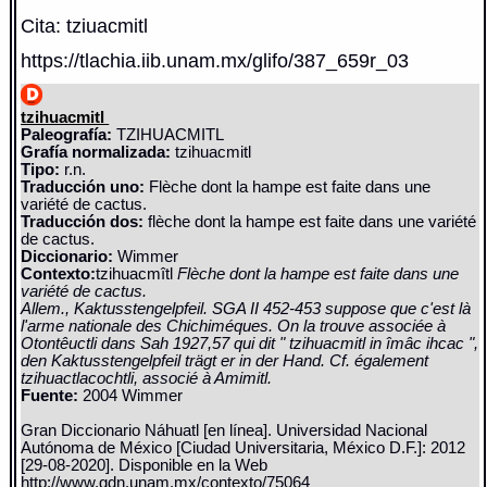
Cita: tziuacmitl
https://tlachia.iib.unam.mx/glifo/387_659r_03
tzihuacmitl
Paleografía:
TZIHUACMITL
Grafía normalizada:
tzihuacmitl
Tipo:
r.n.
Traducción uno:
Flèche dont la hampe est faite dans une
variété de cactus.
Traducción dos:
flèche dont la hampe est faite dans une variété
de cactus.
Diccionario:
Wimmer
Contexto:
tzihuacmîtl
Flèche dont la hampe est faite dans une
variété de cactus.
Allem., Kaktusstengelpfeil. SGA II 452-453 suppose que c'est là
l'arme nationale des Chichiméques. On la trouve associée à
Otontêuctli dans Sah 1927,57 qui dit " tzihuacmitl in îmâc ihcac ",
den Kaktusstengelpfeil trägt er in der Hand. Cf. également
tzihuactlacochtli, associé à Amimitl.
Fuente:
2004 Wimmer
Gran Diccionario Náhuatl [en línea]. Universidad Nacional
Autónoma de México [Ciudad Universitaria, México D.F.]: 2012
[29-08-2020]. Disponible en la Web
http://www.gdn.unam.mx/contexto/75064