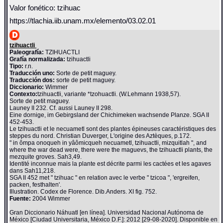
Valor fonético: tzihuac
https://tlachia.iib.unam.mx/elemento/03.02.01
tzihuactli
Paleografía:
TZIHUACTLI
Grafía normalizada:
tzihuactli
Tipo:
r.n.
Traducción uno:
Sorte de petit maguey.
Traducción dos:
sorte de petit maguey.
Diccionario:
Wimmer
Contexto:
tzihuactli, variante *tzohuactli. (W.Lehmann 1938,57).
Sorte de petit maguey.
Launey II 232. Cf. aussi Launey II 298.
Eine dornige, im Gebirgsland der Chichimeken wachsende Planze. SGA II
452-453.
Le tzihuactli et le necuametl sont des plantes épineuses caractéristiques des
steppes du nord. Christian Duverger, L'origine des Aztèques, p.172.
" in ômpa onoqueh in yâômicqueh necuametl, tzihuactli, mizquitlah ", and
where the war dead were, there were the maguevs, the tzihuactli plants, the
mezquite groves. Sah3,49.
Identité inconnue mais la plante est décrite parmi les cactées et les agaves
dans Sah11,218.
SGA II 452 met " tzihuac " en relation avec le verbe " tzicoa ", 'ergreifen,
packen, festhalten'.
Illustration. Codex de Florence. Dib.Anders. XI fig. 752.
Fuente:
2004 Wimmer
Gran Diccionario Náhuatl [en línea]. Universidad Nacional Autónoma de
México [Ciudad Universitaria, México D.F.]: 2012 [29-08-2020]. Disponible en