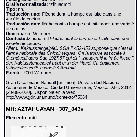
Grafía normalizada:
tzihuacmitl
Tipo:
r.n.
Traducción uno:
Flèche dont la hampe est faite dans une
variété de cactus.
Traducción dos:
flèche dont la hampe est faite dans une variété
de cactus.
Diccionario:
Wimmer
Contexto:
tzihuacmîtl
Flèche dont la hampe est faite dans une
variété de cactus.
Allem., Kaktusstengelpfeil. SGA II 452-453 suppose que c'est là
l'arme nationale des Chichiméques. On la trouve associée à
Otontêuctli dans Sah 1927,57 qui dit " tzihuacmitl in îmâc ihcac ",
den Kaktusstengelpfeil trägt er in der Hand. Cf. également
tzihuactlacochtli, associé à Amimitl.
Fuente:
2004 Wimmer
Gran Diccionario Náhuatl [en línea]. Universidad Nacional
Autónoma de México [Ciudad Universitaria, México D.F.]: 2012
[29-08-2020]. Disponible en la Web
http://www.gdn.unam.mx/contexto/75064
MH: AZTAHUAYAN - 387_843v
Elemento:
mitl