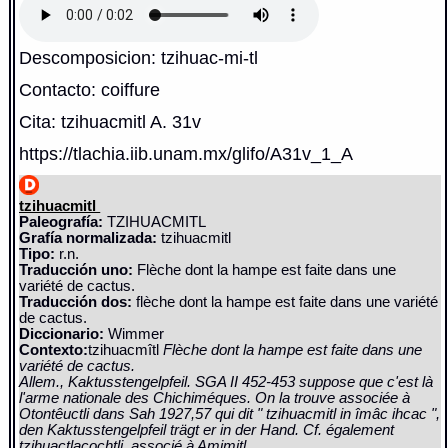
Descomposicion: tzihuac-mi-tl
Contacto: coiffure
Cita: tzihuacmitl A. 31v
https://tlachia.iib.unam.mx/glifo/A31v_1_A
tzihuacmitl
Paleografía:
TZIHUACMITL
Grafía normalizada:
tzihuacmitl
Tipo:
r.n.
Traducción uno:
Flèche dont la hampe est faite dans une
variété de cactus.
Traducción dos:
flèche dont la hampe est faite dans une variété
de cactus.
Diccionario:
Wimmer
Contexto:
tzihuacmîtl
Flèche dont la hampe est faite dans une
variété de cactus.
Allem., Kaktusstengelpfeil. SGA II 452-453 suppose que c'est là
l'arme nationale des Chichiméques. On la trouve associée à
Otontêuctli dans Sah 1927,57 qui dit " tzihuacmitl in îmâc ihcac ",
den Kaktusstengelpfeil trägt er in der Hand. Cf. également
tzihuactlacochtli, associé à Amimitl.