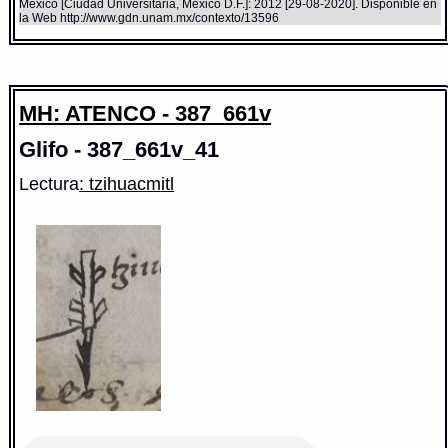
México [Ciudad Universitaria, México D.F.]: 2012 [29-08-2020]. Disponible en
la Web http://www.gdn.unam.mx/contexto/13596
MH: ATENCO - 387_661v
Glifo - 387_661v_41
Lectura
: tzihuacmitl