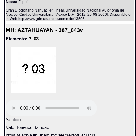
Notas:
Esp: ô--
Gran Diccionario Náhuatl [en línea]. Universidad Nacional Autónoma de
México [Ciudad Universitaria, México D.F.]: 2012 [29-08-2020]. Disponible en
la Web http://www.gdn.unam.mx/contexto/13596
MH: AZTAHUAYAN - 387_843v
Elemento:
?_03
Sentido:
Valor fonético: tzihuac
https://tlachia.iib.unam.mx/elemento/03.99.99