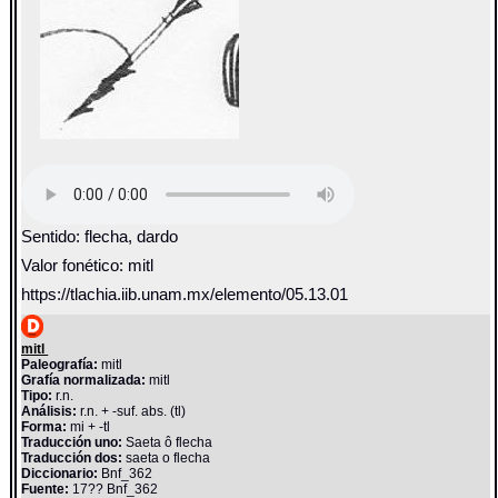
Sentido: flecha, dardo
Valor fonético: mitl
https://tlachia.iib.unam.mx/elemento/05.13.01
mitl
Paleografía:
mitl
Grafía normalizada:
mitl
Tipo:
r.n.
Análisis:
r.n. + -suf. abs. (tl)
Forma:
mi + -tl
Traducción uno:
Saeta ô flecha
Traducción dos:
saeta o flecha
Diccionario:
Bnf_362
Fuente:
17?? Bnf_362