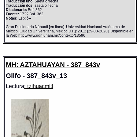
Traducción uno:
Saeta ô flecha
Traducción dos:
saeta o flecha
Diccionario:
Bnf_362
Fuente:
17?? Bnf_362
Notas:
Esp: ô--
Gran Diccionario Náhuatl [en línea]. Universidad Nacional Autónoma de
México [Ciudad Universitaria, México D.F.]: 2012 [29-08-2020]. Disponible en
la Web http://www.gdn.unam.mx/contexto/13596
MH: AZTAHUAYAN - 387_843v
Glifo - 387_843v_13
Lectura
: tzihuacmitl