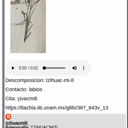
Descomposicion: tzihuac-mi-tl
Contacto: labios
Cita: çivacmitl
https://tlachia.iib.unam.mx/glifo/387_843v_13
tzihuacmitl
Paleografía:
TZIHUACMITL