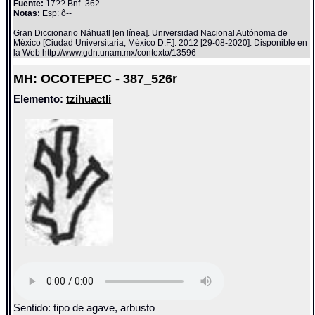
Fuente:
17?? Bnf_362
Notas:
Esp: ô--
Gran Diccionario Náhuatl [en línea]. Universidad Nacional Autónoma de
México [Ciudad Universitaria, México D.F.]: 2012 [29-08-2020]. Disponible en
la Web http://www.gdn.unam.mx/contexto/13596
MH: OCOTEPEC - 387_526r
Elemento:
tzihuactli
Sentido: tipo de agave, arbusto