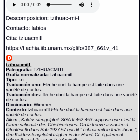
Descomposicion: tzihuac-mi-tl
Contacto: labios
Cita: tziuacmitl
https://tlachia.iib.unam.mx/glifo/387_661v_41
tzihuacmitl
Paleografía:
TZIHUACMITL
Grafía normalizada:
tzihuacmitl
Tipo:
r.n.
Traducción uno:
Flèche dont la hampe est faite dans une
variété de cactus.
Traducción dos:
flèche dont la hampe est faite dans une variété
de cactus.
Diccionario:
Wimmer
Contexto:
tzihuacmîtl
Flèche dont la hampe est faite dans une
variété de cactus.
Allem., Kaktusstengelpfeil. SGA II 452-453 suppose que c'est là
l'arme nationale des Chichiméques. On la trouve associée à
Otontêuctli dans Sah 1927,57 qui dit " tzihuacmitl in îmâc ihcac ",
den Kaktusstengelpfeil trägt er in der Hand. Cf. également
tzihuactlacochtli, associé à Amimitl.