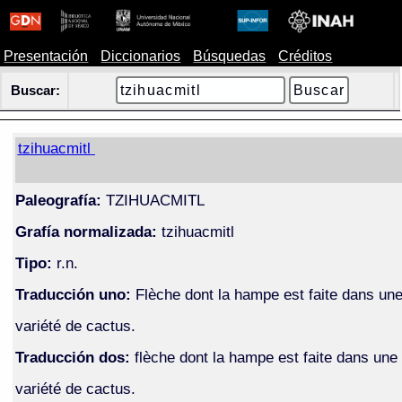
Presentación
Diccionarios
Búsquedas
Créditos
Buscar:
tzihuacmitl
Paleografía:
TZIHUACMITL
Grafía normalizada:
tzihuacmitl
Tipo:
r.n.
Traducción uno:
Flèche dont la hampe est faite dans un
variété de cactus.
Traducción dos:
flèche dont la hampe est faite dans une
variété de cactus.