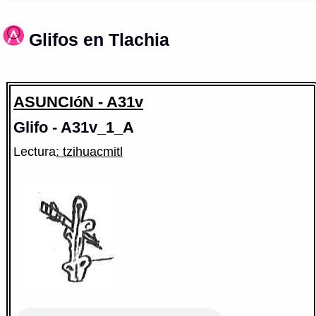
Glifos en Tlachia
ASUNCIóN - A31v
Glifo - A31v_1_A
Lectura
: tzihuacmitl