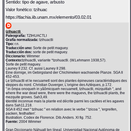
Sentido: tipo de agave, arbusto
Valor fonético: tzihuac
https://tlachia.iib.unam.mx/elemento/03.02.01
tzihuactli
Paleografía:
TZIHUACTLI
Grafía normalizada:
tzihuactli
Tipo:
r.n.
Traducción uno:
Sorte de petit maguey.
Traducción dos:
sorte de petit maguey.
Diccionario:
Wimmer
Contexto:
tzihuactli, variante *tzohuactli. (W.Lehmann 1938,57).
Sorte de petit maguey.
Launey II 232. Cf. aussi Launey II 298.
Eine dornige, im Gebirgsland der Chichimeken wachsende Planze. SGA II
452-453.
Le tzihuactli et le necuametl sont des plantes épineuses caractéristiques des
steppes du nord. Christian Duverger, L'origine des Aztèques, p.172.
" in ômpa onoqueh in yâômicqueh necuametl, tzihuactli, mizquitlah ", and
where the war dead were, there were the maguevs, the tzihuactli plants, the
mezquite groves. Sah3,49.
Identité inconnue mais la plante est décrite parmi les cactées et les agaves
dans Sah11,218.
SGA II 452 met " tzihuac " en relation avec le verbe " tzicoa ", 'ergreifen,
packen, festhalten'.
Illustration. Codex de Florence. Dib.Anders. XI fig. 752.
Fuente:
2004 Wimmer
Gran Diccionario Náhuatl [en línea]. Universidad Nacional Autónoma de