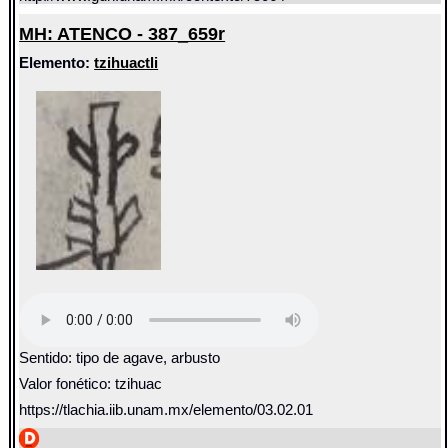
MH: ATENCO - 387_659r
Elemento:
tzihuactli
Sentido: tipo de agave, arbusto
Valor fonético: tzihuac
https://tlachia.iib.unam.mx/elemento/03.02.01