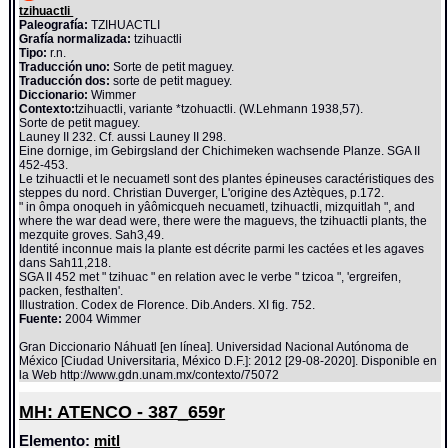
tzihuactli
Paleografía:
TZIHUACTLI
Grafía normalizada:
tzihuactli
Tipo:
r.n.
Traducción uno:
Sorte de petit maguey.
Traducción dos:
sorte de petit maguey.
Diccionario:
Wimmer
Contexto:
tzihuactli, variante *tzohuactli. (W.Lehmann 1938,57).
Sorte de petit maguey.
Launey II 232. Cf. aussi Launey II 298.
Eine dornige, im Gebirgsland der Chichimeken wachsende Planze. SGA II
452-453.
Le tzihuactli et le necuametl sont des plantes épineuses caractéristiques des
steppes du nord. Christian Duverger, L'origine des Aztèques, p.172.
" in ômpa onoqueh in yâômicqueh necuametl, tzihuactli, mizquitlah ", and
where the war dead were, there were the maguevs, the tzihuactli plants, the
mezquite groves. Sah3,49.
Identité inconnue mais la plante est décrite parmi les cactées et les agaves
dans Sah11,218.
SGA II 452 met " tzihuac " en relation avec le verbe " tzicoa ", 'ergreifen,
packen, festhalten'.
Illustration. Codex de Florence. Dib.Anders. XI fig. 752.
Fuente:
2004 Wimmer
Gran Diccionario Náhuatl [en línea]. Universidad Nacional Autónoma de
México [Ciudad Universitaria, México D.F.]: 2012 [29-08-2020]. Disponible en
la Web http://www.gdn.unam.mx/contexto/75072
MH: ATENCO - 387_659r
Elemento:
mitl