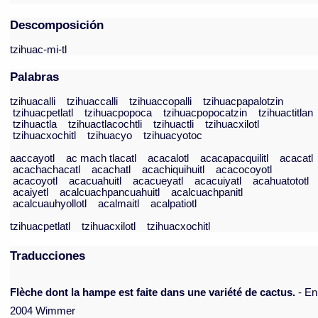
Descomposición
tzihuac-mi-tl
Palabras
tzihuacalli
tzihuaccalli
tzihuaccopalli
tzihuacpapalotzin
tzihuacpetlatl
tzihuacpopoca
tzihuacpopocatzin
tzihuactitlan
tzihuactla
tzihuactlacochtli
tzihuactli
tzihuacxilotl
tzihuacxochitl
tzihuacyo
tzihuacyotoc
aaccayotl
ac mach tlacatl
acacalotl
acacapacquilitl
acacatl
acachachacatl
acachatl
acachiquihuitl
acacocoyotl
acacoyotl
acacuahuitl
acacueyatl
acacuiyatl
acahuatototl
acaiyetl
acalcuachpancuahuitl
acalcuachpanitl
acalcuauhyollotl
acalmaitl
acalpatiotl
tzihuacpetlatl
tzihuacxilotl
tzihuacxochitl
Traducciones
Flèche dont la hampe est faite dans une variété de cactus.
- En
2004 Wimmer