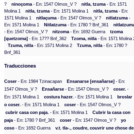
?
ninoçoma
- En: 1547 Olmos_V ?
nitla, tzuma
- En: 1571
Molina 1
nitla, tzuma
- En: 1571 Molina 1
nitla, tzuma
- En:
1571 Molina 1
nitlaçuma
- En: 1547 Olmos_V ?
nitlatzuma
-
En: 1571 Molina 1
Nitlatzuma
- En: 1780 ? Bnf_361
nitlatzum
- En: 1547 Olmos_V ?
nitzoma
- En: 1692 Guerra
tzoma
[quetzoma]
- En: 17?? Bnf_362
Tzoma, nitla
- En: 1571 Molina 
Tzuma, nitla
- En: 1571 Molina 2
Tzuma, nitla
- En: 1780 ?
Bnf_361
Traducciones
Coser
- En: 1984 Tzinacapan
Ensanarse [ensañarse]
- En:
1547 Olmos_V ?
Ensañarse
- En: 1547 Olmos_V ?
coser.
-
En: 1571 Molina 1
costura hazer.
- En: 1571 Molina 1
broslar
o coser.
- En: 1571 Molina 1
coser
- En: 1547 Olmos_V ?
cubrir casa con paja.
- En: 1571 Molina 1
Cubrir la casa con
paja
- En: 1780 ? Bnf_361
coser
- En: 1547 Olmos_V ?
yo
coso
- En: 1692 Guerra
v.t. tla-., coudre, couvrir une chose de