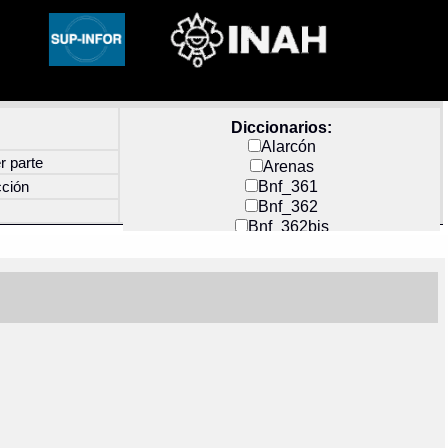
Diccionarios:
Alarcón
r parte
Arenas
Bnf_361
cción
Bnf_362
Bnf_362bis
Carochi
CF_INDEX
Clavijero
Cortés y Zedeño
Docs_México
Durán
Guerra
Mecayapan
Molina_1
Molina_2
Olmos_G