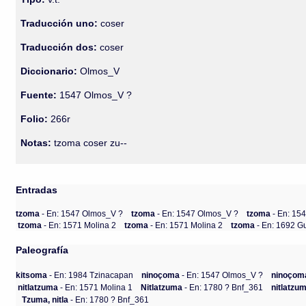
Traducción uno:
coser
Traducción dos:
coser
Diccionario:
Olmos_V
Fuente:
1547 Olmos_V ?
Folio:
266r
Notas:
tzoma coser zu--
Entradas
tzoma
- En: 1547 Olmos_V ?
tzoma
- En: 1547 Olmos_V ?
tzoma
- En: 15
tzoma
- En: 1571 Molina 2
tzoma
- En: 1571 Molina 2
tzoma
- En: 1692 G
Paleografía
kitsoma
- En: 1984 Tzinacapan
ninoçoma
- En: 1547 Olmos_V ?
ninoçom
nitlatzuma
- En: 1571 Molina 1
Nitlatzuma
- En: 1780 ? Bnf_361
nitlatzu
Tzuma, nitla
- En: 1780 ? Bnf_361