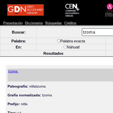
Presentación
Diccionarios
Búsquedas
Créditos
Buscar:
Palabra:
Palabra exacta
En:
Náhuatl
Resultados
tzoma
Paleografía:
nitlatzuma
Grafía normalizada:
tzoma
Prefijo:
nitla
Tipo:
v.t.