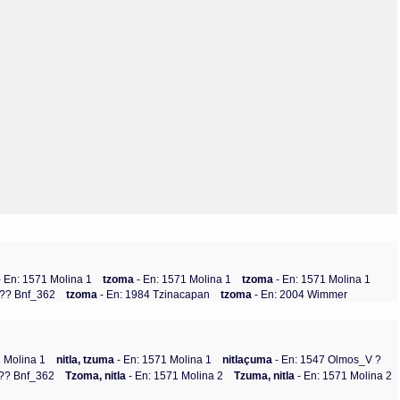
Olmos_V
Paredes
Rincón
Sahagún Escolio
Tezozomoc
Tzinacapan
Wimmer
- En: 1571 Molina 1
tzoma
- En: 1571 Molina 1
tzoma
- En: 1571 Molina 1
7?? Bnf_362
tzoma
- En: 1984 Tzinacapan
tzoma
- En: 2004 Wimmer
 Molina 1
nitla, tzuma
- En: 1571 Molina 1
nitlaçuma
- En: 1547 Olmos_V ?
7?? Bnf_362
Tzoma, nitla
- En: 1571 Molina 2
Tzuma, nitla
- En: 1571 Molina 2