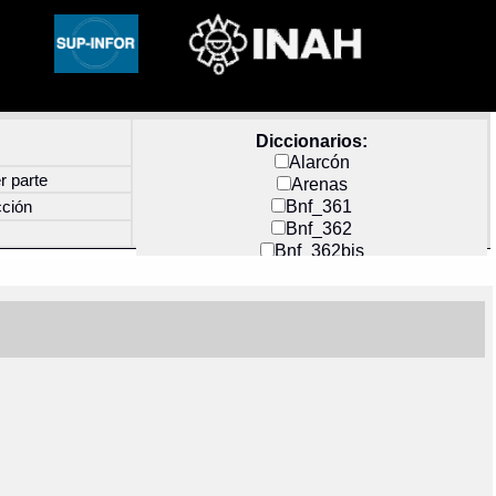
Diccionarios:
Alarcón
r parte
Arenas
Bnf_361
cción
Bnf_362
Bnf_362bis
Carochi
CF_INDEX
Clavijero
Cortés y Zedeño
Docs_México
Durán
Guerra
Mecayapan
Molina_1
Molina_2
Olmos_G