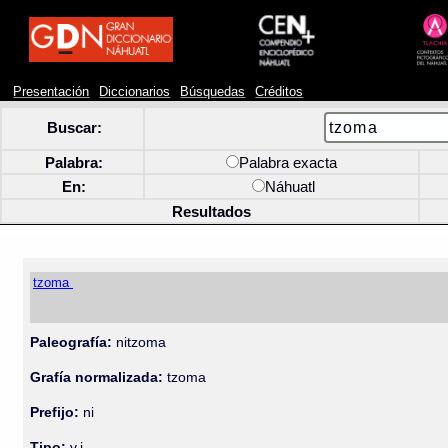
Presentación
Diccionarios
Búsquedas
Créditos
Buscar:
Palabra:
Palabra exacta
En:
Náhuatl
Resultados
tzoma
Paleografía:
nitzoma
Grafía normalizada:
tzoma
Prefijo:
ni
Tipo:
v.i.