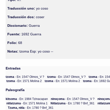
Traducción uno:
yo coso
Traducción dos:
coser
Diccionario:
Guerra
Fuente:
1692 Guerra
Folio:
68
Notas:
tzoma Esp: yo coso --
Entradas
tzoma
- En: 1547 Olmos_V ?
tzoma
- En: 1547 Olmos_V ?
tzoma
- En: 15
tzoma
- En: 1571 Molina 2
tzoma
- En: 1571 Molina 2
tzoma
- En: 1692 G
Paleografía
kitsoma
- En: 1984 Tzinacapan
ninoçoma
- En: 1547 Olmos_V ?
ninoçom
nitlatzuma
- En: 1571 Molina 1
Nitlatzuma
- En: 1780 ? Bnf_361
nitlatzu
Tzuma, nitla
- En: 1780 ? Bnf_361