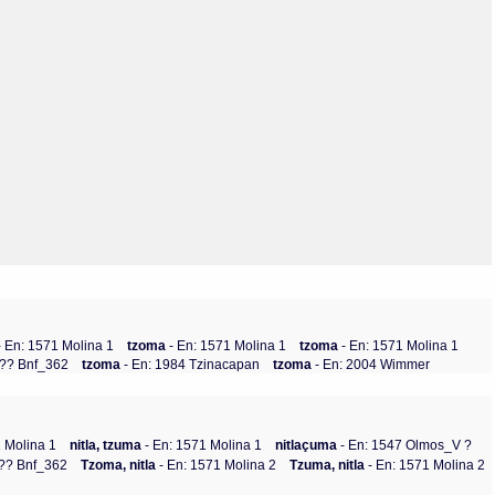
Olmos_V
Paredes
Rincón
Sahagún Escolio
Tezozomoc
Tzinacapan
Wimmer
- En: 1571 Molina 1
tzoma
- En: 1571 Molina 1
tzoma
- En: 1571 Molina 1
7?? Bnf_362
tzoma
- En: 1984 Tzinacapan
tzoma
- En: 2004 Wimmer
 Molina 1
nitla, tzuma
- En: 1571 Molina 1
nitlaçuma
- En: 1547 Olmos_V ?
7?? Bnf_362
Tzoma, nitla
- En: 1571 Molina 2
Tzuma, nitla
- En: 1571 Molina 2