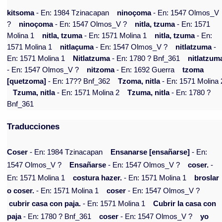
kitsoma
- En: 1984 Tzinacapan
ninoçoma
- En: 1547 Olmos_V
?
ninoçoma
- En: 1547 Olmos_V ?
nitla, tzuma
- En: 1571
Molina 1
nitla, tzuma
- En: 1571 Molina 1
nitla, tzuma
- En:
1571 Molina 1
nitlaçuma
- En: 1547 Olmos_V ?
nitlatzuma
-
En: 1571 Molina 1
Nitlatzuma
- En: 1780 ? Bnf_361
nitlatzum
- En: 1547 Olmos_V ?
nitzoma
- En: 1692 Guerra
tzoma
[quetzoma]
- En: 17?? Bnf_362
Tzoma, nitla
- En: 1571 Molina 
Tzuma, nitla
- En: 1571 Molina 2
Tzuma, nitla
- En: 1780 ?
Bnf_361
Traducciones
Coser
- En: 1984 Tzinacapan
Ensanarse [ensañarse]
- En:
1547 Olmos_V ?
Ensañarse
- En: 1547 Olmos_V ?
coser.
-
En: 1571 Molina 1
costura hazer.
- En: 1571 Molina 1
broslar
o coser.
- En: 1571 Molina 1
coser
- En: 1547 Olmos_V ?
cubrir casa con paja.
- En: 1571 Molina 1
Cubrir la casa con
paja
- En: 1780 ? Bnf_361
coser
- En: 1547 Olmos_V ?
yo