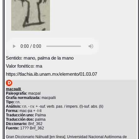
Sentido: mano, palma de la mano
Valor fonético: ma
https://tlachia.iib.unam.mx/elemento/01.03.07
macpalli
Paleografía:
macpal
Grafía normalizada:
macpalli
Tipo:
r.n.
Análisis:
r.n. - r.v. + -suf. verb. pas. / impers. (l)-suf. abs. (li)
Forma:
mac-pa + -l-li
Traducción uno:
Palma
Traducción dos:
palma
Diccionario:
Bnf_362
Fuente:
17?? Bnf_362
Gran Diccionario Náhuatl [en línea]. Universidad Nacional Autónoma de