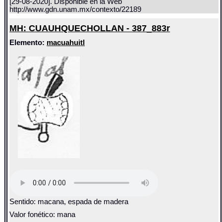
[29-08-2020]. Disponible en la Web
http://www.gdn.unam.mx/contexto/22189
MH: CUAUHQUECHOLLAN - 387_883r
Elemento:
macuahuitl
Sentido: macana, espada de madera
Valor fonético: mana