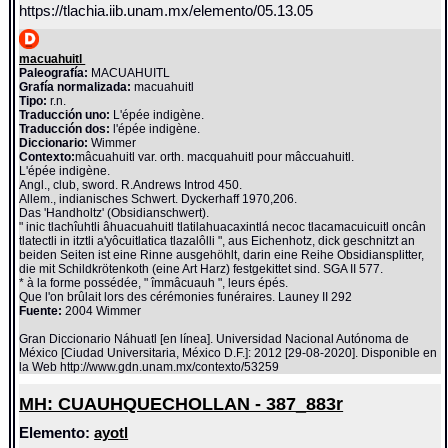
https://tlachia.iib.unam.mx/elemento/05.13.05
macuahuitl
Paleografía:
MACUAHUITL
Grafía normalizada:
macuahuitl
Tipo:
r.n.
Traducción uno:
L'épée indigène.
Traducción dos:
l'épée indigène.
Diccionario:
Wimmer
Contexto:
mâcuahuitl var. orth. macquahuitl pour mâccuahuitl.
L'épée indigène.
Angl., club, sword. R.Andrews Introd 450.
Allem., indianisches Schwert. Dyckerhaff 1970,206.
Das 'Handholtz' (Obsidianschwert).
" inic tlachîuhtli âhuacuahuitl tlatilahuacaxintlá necoc tlacamacuicuitl oncân
tlatectli in itztli a'yôcuitlatica tlazalôlli ", aus Eichenhotz, dick geschnitzt an
beiden Seiten ist eine Rinne ausgehöhlt, darin eine Reihe Obsidiansplitter,
die mit Schildkrötenkoth (eine Art Harz) festgekittet sind. SGA II 577.
* à la forme possédée, " îmmâcuauh ", leurs épés.
Que l'on brûlait lors des cérémonies funéraires. Launey II 292
Fuente:
2004 Wimmer
Gran Diccionario Náhuatl [en línea]. Universidad Nacional Autónoma de
México [Ciudad Universitaria, México D.F.]: 2012 [29-08-2020]. Disponible en
la Web http://www.gdn.unam.mx/contexto/53259
MH: CUAUHQUECHOLLAN - 387_883r
Elemento:
ayotl