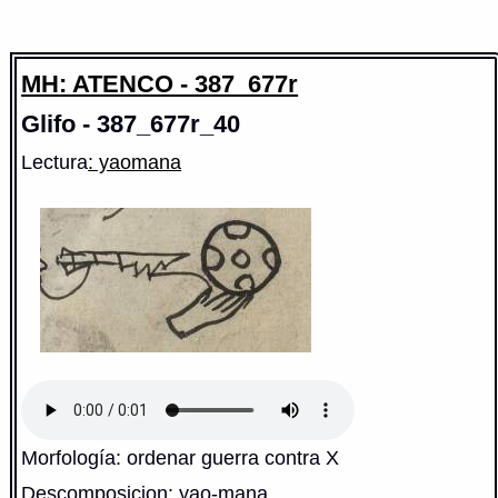
MH: ATENCO - 387_677r
Glifo - 387_677r_40
Lectura
: yaomana
Morfología: ordenar guerra contra X
Descomposicion: yao-mana