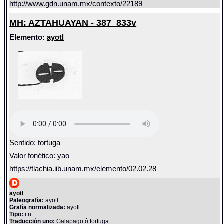
http://www.gdn.unam.mx/contexto/22189
MH: AZTAHUAYAN - 387_833v
Elemento:
ayotl
Sentido: tortuga
Valor fonético: yao
https://tlachia.iib.unam.mx/elemento/02.02.28
ayotl
Paleografía:
ayotl
Grafía normalizada:
ayotl
Tipo:
r.n.
Traducción uno:
Galapago ô tortuga