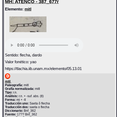
MH: ATENCO - 387_677r
Elemento:
mitl
Sentido: flecha, dardo
Valor fonético: yao
https://tlachia.iib.unam.mx/elemento/05.13.01
mitl
Paleografía:
mitl
Grafía normalizada:
mitl
Tipo:
r.n.
Análisis:
r.n. + -suf. abs. (tl)
Forma:
mi + -tl
Traducción uno:
Saeta ô flecha
Traducción dos:
saeta o flecha
Diccionario:
Bnf_362
Fuente:
17?? Bnf_362