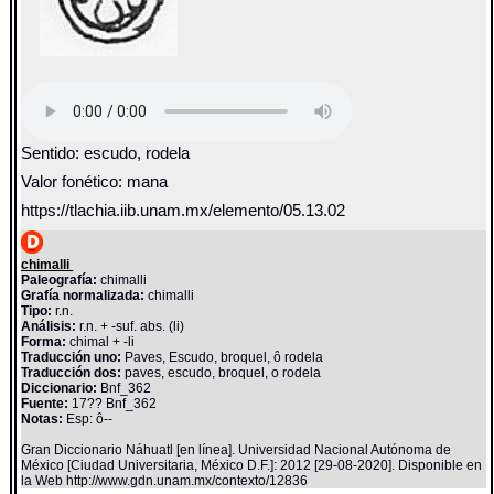
Sentido: escudo, rodela
Valor fonético: mana
https://tlachia.iib.unam.mx/elemento/05.13.02
chimalli
Paleografía:
chimalli
Grafía normalizada:
chimalli
Tipo:
r.n.
Análisis:
r.n. + -suf. abs. (li)
Forma:
chimal + -li
Traducción uno:
Paves, Escudo, broquel, ô rodela
Traducción dos:
paves, escudo, broquel, o rodela
Diccionario:
Bnf_362
Fuente:
17?? Bnf_362
Notas:
Esp: ô--
Gran Diccionario Náhuatl [en línea]. Universidad Nacional Autónoma de
México [Ciudad Universitaria, México D.F.]: 2012 [29-08-2020]. Disponible en
la Web http://www.gdn.unam.mx/contexto/12836