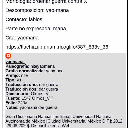
Morfología: ordenar guerra contra X
Descomposicion: yao-mana
Contacto: labios
Parte no expresada: mana,
Cita: yaomana
https://tlachia.iib.unam.mx/glifo/387_833v_36
yaomana
Paleografía:
niteyaomana
Grafía normalizada:
yaomana
Prefijo:
nite
Tipo:
v.t.
Traducción uno:
dar guerra
Traducción dos:
dar guerra
Diccionario:
Olmos_V
Fuente:
1547 Olmos_V ?
Folio:
243v
Notas:
yaomana dar guerra
Gran Diccionario Náhuatl [en línea]. Universidad Nacional
Autónoma de México [Ciudad Universitaria, México D.F.]: 2012
[29-08-2020]. Disponible en la Web