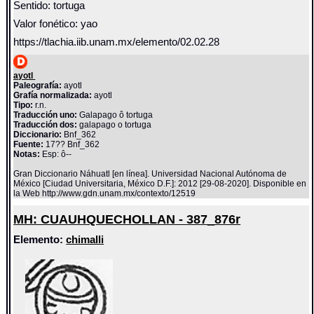
Sentido: tortuga
Valor fonético: yao
https://tlachia.iib.unam.mx/elemento/02.02.28
ayotl
Paleografía:
ayotl
Grafía normalizada:
ayotl
Tipo:
r.n.
Traducción uno:
Galapago ô tortuga
Traducción dos:
galapago o tortuga
Diccionario:
Bnf_362
Fuente:
17?? Bnf_362
Notas:
Esp: ô--
Gran Diccionario Náhuatl [en línea]. Universidad Nacional Autónoma de
México [Ciudad Universitaria, México D.F.]: 2012 [29-08-2020]. Disponible en
la Web http://www.gdn.unam.mx/contexto/12519
MH: CUAUHQUECHOLLAN - 387_876r
Elemento:
chimalli