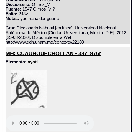
Diccionario:
Olmos_V
Fuente:
1547 Olmos_V ?
Folio:
243v
Notas:
yaomana dar guerra
Gran Diccionario Náhuatl [en línea]. Universidad Nacional
Autónoma de México [Ciudad Universitaria, México D.F.]: 2012
[29-08-2020]. Disponible en la Web
http://www.gdn.unam.mx/contexto/22189
MH: CUAUHQUECHOLLAN - 387_876r
Elemento:
ayotl