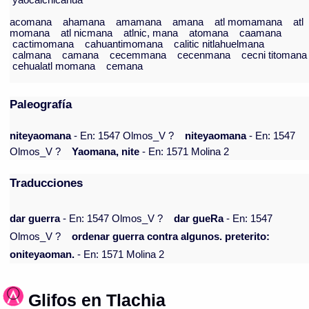
yaocalchicahua
acomana
ahamana
amamana
amana
atl momamana
atl
momana
atl nicmana
atlnic, mana
atomana
caamana
cactimomana
cahuantimomana
calitic nitlahuelmana
calmana
camana
cecemmana
cecenmana
cecni titomana
cehualatl momana
cemana
Paleografía
niteyaomana
- En: 1547 Olmos_V ?
niteyaomana
- En: 1547
Olmos_V ?
Yaomana, nite
- En: 1571 Molina 2
Traducciones
dar guerra
- En: 1547 Olmos_V ?
dar gueRa
- En: 1547
Olmos_V ?
ordenar guerra contra algunos. preterito:
oniteyaoman.
- En: 1571 Molina 2
Glifos en Tlachia