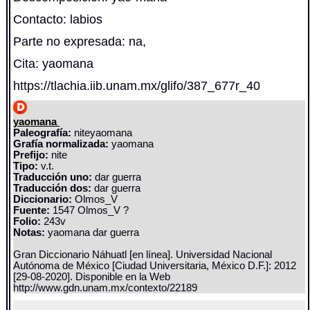
Contacto: labios
Parte no expresada: na,
Cita: yaomana
https://tlachia.iib.unam.mx/glifo/387_677r_40
yaomana
Paleografía:
niteyaomana
Grafía normalizada:
yaomana
Prefijo:
nite
Tipo:
v.t.
Traducción uno:
dar guerra
Traducción dos:
dar guerra
Diccionario:
Olmos_V
Fuente:
1547 Olmos_V ?
Folio:
243v
Notas:
yaomana dar guerra
Gran Diccionario Náhuatl [en línea]. Universidad Nacional
Autónoma de México [Ciudad Universitaria, México D.F.]: 2012
[29-08-2020]. Disponible en la Web
http://www.gdn.unam.mx/contexto/22189