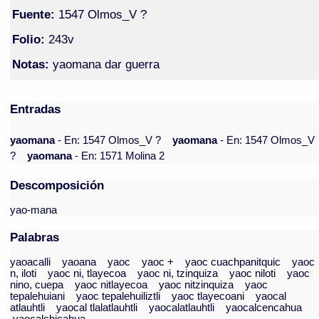
Fuente:
1547 Olmos_V ?
Folio:
243v
Notas:
yaomana dar guerra
Entradas
yaomana
- En: 1547 Olmos_V ?
yaomana
- En: 1547 Olmos_V
?
yaomana
- En: 1571 Molina 2
Descomposición
yao-mana
Palabras
yaoacalli
yaoana
yaoc
yaoc +
yaoc cuachpanitquic
yaoc
n, iloti
yaoc ni, tlayecoa
yaoc ni, tzinquiza
yaoc niloti
yaoc
nino, cuepa
yaoc nitlayecoa
yaoc nitzinquiza
yaoc
tepalehuiani
yaoc tepalehuiliztli
yaoc tlayecoani
yaocal
atlauhtli
yaocal tlalatlauhtli
yaocalatlauhtli
yaocalcencahua