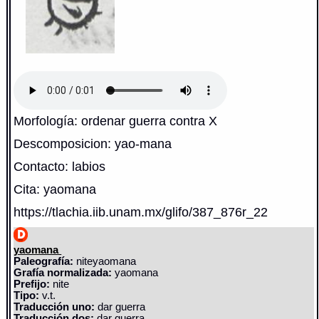
Morfología: ordenar guerra contra X
Descomposicion: yao-mana
Contacto: labios
Cita: yaomana
https://tlachia.iib.unam.mx/glifo/387_876r_22
yaomana
Paleografía:
niteyaomana
Grafía normalizada:
yaomana
Prefijo:
nite
Tipo:
v.t.
Traducción uno:
dar guerra
Traducción dos:
dar guerra