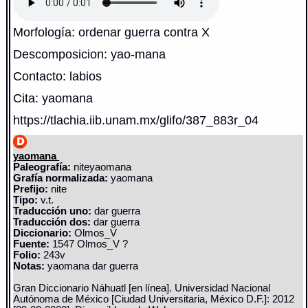
Morfología: ordenar guerra contra X
Descomposicion: yao-mana
Contacto: labios
Cita: yaomana
https://tlachia.iib.unam.mx/glifo/387_883r_04
yaomana
Paleografía:
niteyaomana
Grafía normalizada:
yaomana
Prefijo:
nite
Tipo:
v.t.
Traducción uno:
dar guerra
Traducción dos:
dar guerra
Diccionario:
Olmos_V
Fuente:
1547 Olmos_V ?
Folio:
243v
Notas:
yaomana dar guerra
Gran Diccionario Náhuatl [en línea]. Universidad Nacional
Autónoma de México [Ciudad Universitaria, México D.F.]: 2012