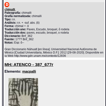
chimalli
Paleografía:
chimalli
Grafía normalizada:
chimalli
Tipo:
r.n.
Análisis:
r.n. + -suf. abs. (li)
Forma:
chimal + -li
Traducción uno:
Paves, Escudo, broquel, ô rodela
Traducción dos:
paves, escudo, broquel, o rodela
Diccionario:
Bnf_362
Fuente:
17?? Bnf_362
Notas:
Esp: ô--
Gran Diccionario Náhuatl [en línea]. Universidad Nacional Autónoma de
México [Ciudad Universitaria, México D.F.]: 2012 [29-08-2020]. Disponible en
la Web http://www.gdn.unam.mx/contexto/12836
MH: ATENCO - 387_677r
Elemento:
macpalli