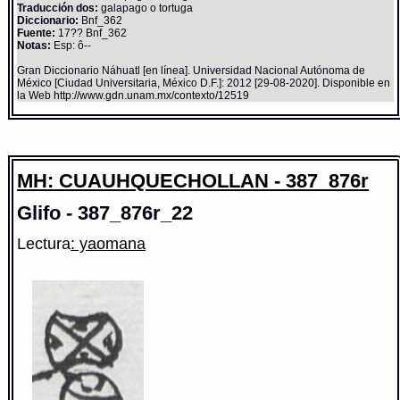
Traducción dos:
galapago o tortuga
Diccionario:
Bnf_362
Fuente:
17?? Bnf_362
Notas:
Esp: ô--
Gran Diccionario Náhuatl [en línea]. Universidad Nacional Autónoma de
México [Ciudad Universitaria, México D.F.]: 2012 [29-08-2020]. Disponible en
la Web http://www.gdn.unam.mx/contexto/12519
MH: CUAUHQUECHOLLAN - 387_876r
Glifo - 387_876r_22
Lectura
: yaomana