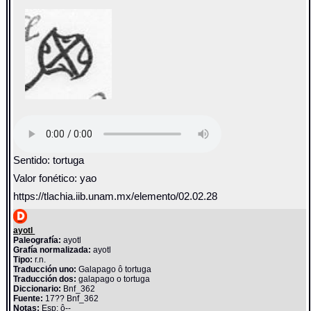
Sentido: tortuga
Valor fonético: yao
https://tlachia.iib.unam.mx/elemento/02.02.28
ayotl
Paleografía:
ayotl
Grafía normalizada:
ayotl
Tipo:
r.n.
Traducción uno:
Galapago ô tortuga
Traducción dos:
galapago o tortuga
Diccionario:
Bnf_362
Fuente:
17?? Bnf_362
Notas:
Esp: ô--