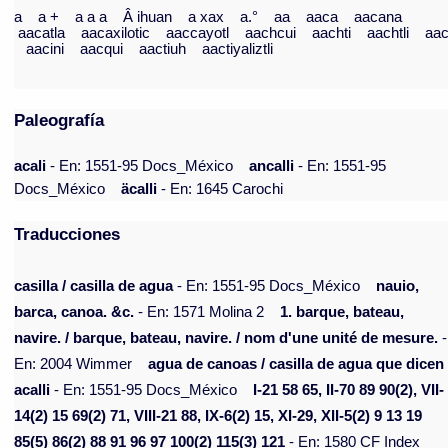
a
a +
a a a
Â ihuan
a xax
a.°
aa
aaca
aacana
aacatla
aacaxilotic
aaccayotl
aachcui
aachti
aachtli
aac
aacini
aacqui
aactiuh
aactiyaliztli
Paleografía
acali
- En: 1551-95 Docs_México
ancalli
- En: 1551-95
Docs_México
äcalli
- En: 1645 Carochi
Traducciones
casilla / casilla de agua
- En: 1551-95 Docs_México
nauio,
barca, canoa. &c.
- En: 1571 Molina 2
1. barque, bateau,
navire. / barque, bateau, navire. / nom d'une unité de mesure.
-
En: 2004 Wimmer
agua de canoas / casilla de agua que dicen
acalli
- En: 1551-95 Docs_México
I-21 58 65, II-70 89 90(2), VII-
14(2) 15 69(2) 71, VIII-21 88, IX-6(2) 15, XI-29, XII-5(2) 9 13 19
85(5) 86(2) 88 91 96 97 100(2) 115(3) 121
- En: 1580 CF Index