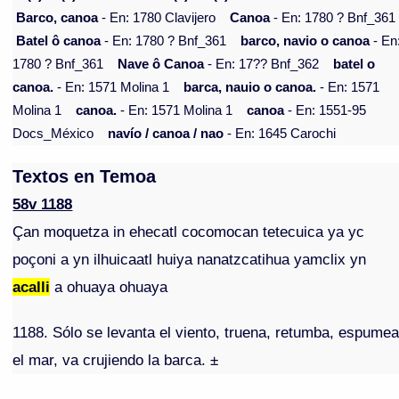
Barco, canoa
- En: 1780 Clavijero
Canoa
- En: 1780 ? Bnf_361
Batel ô canoa
- En: 1780 ? Bnf_361
barco, navio o canoa
- En
1780 ? Bnf_361
Nave ô Canoa
- En: 17?? Bnf_362
batel o
canoa.
- En: 1571 Molina 1
barca, nauio o canoa.
- En: 1571
Molina 1
canoa.
- En: 1571 Molina 1
canoa
- En: 1551-95
Docs_México
navío / canoa / nao
- En: 1645 Carochi
Textos en Temoa
58v 1188
Çan moquetza in ehecatl cocomocan tetecuica ya yc
poçoni a yn ilhuicaatl huiya nanatzcatihua yamclix yn
acalli
a ohuaya ohuaya
1188. Sólo se levanta el viento, truena, retumba, espume
el mar, va crujiendo la barca. ±