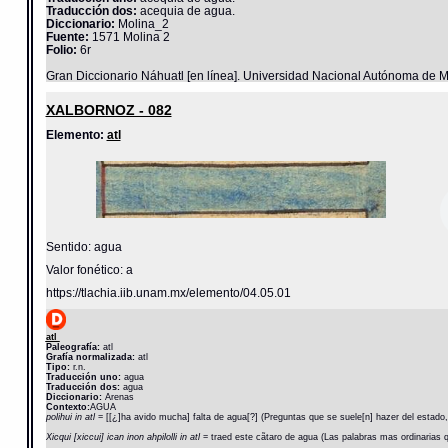
Traducción dos:
acequia de agua.
Diccionario:
Molina_2
Fuente:
1571 Molina 2
Folio:
6r
Gran Diccionario Náhuatl [en línea]. Universidad Nacional Autónoma de M
XALBORNOZ - 082
Elemento:
atl
Sentido: agua
Valor fonético: a
https://tlachia.iib.unam.mx/elemento/04.05.01
atl
Paleografía:
atl
Grafía normalizada:
atl
Tipo:
r.n.
Traducción uno:
agua
Traducción dos:
agua
Diccionario:
Arenas
Contexto:
AGUA
polihui in atl
= [[¿]ha avido mucha] falta de agua[?] (Preguntas que se suele[n] hazer del estado,
Xicqui [xiccui] ican inon ahpilolli in atl
= traed este cãtaro de agua (Las palabras mas ordinarias q