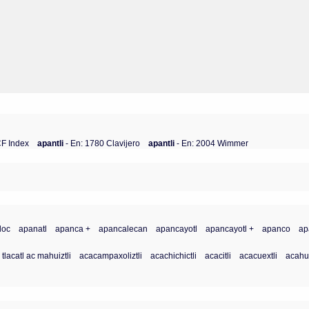
CF Index
apantli
- En: 1780 Clavijero
apantli
- En: 2004 Wimmer
loc
apanatl
apanca +
apancalecan
apancayotl
apancayotl +
apanco
ap
 tlacatl ac mahuiztli
acacampaxoliztli
acachichictli
acacitli
acacuextli
acahua