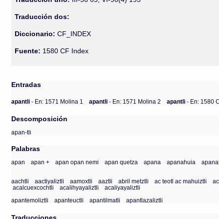
Traducción dos:
Diccionario:
CF_INDEX
Fuente:
1580 CF Index
Entradas
apantli
- En: 1571 Molina 1
apantli
- En: 1571 Molina 2
apantli
- En: 1580 
Descomposición
apan-tli
Palabras
apan
apan +
apan opan nemi
apan quetza
apana
apanahuia
apana
aachtli
aactiyaliztli
aamoxtli
aaztli
abril metztli
ac teotl ac mahuiztli
ac
acalcuexcochtli
acalihyayaliztli
acaliyayaliztli
apantemoliztli
apanteuctli
apantilmatli
apantlazaliztli
Traducciones