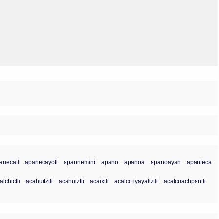
Olmos_V
Paredes
Rincón
Sahagún Escolio
Tezozomoc
Tzinacapan
Wimmer
anecatl
apanecayotl
apannemini
apano
apanoa
apanoayan
apanteca
lchictli
acahuitztli
acahuiztli
acaixtli
acalco iyayaliztli
acalcuachpantli