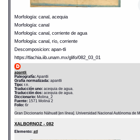
Morfología: canal, acequia
Morfología: canal
Morfología: canal, corriente de agua
Morfología: canal, río, corriente
Descomposicion: apan-tli
https://tlachia.iib.unam.mx/glifo/082_03_01
apantli
Paleografía:
Apantli
Grafía normalizada:
apantli
Tipo:
r.n.
Traducción uno:
acequia de agua.
Traducción dos:
acequia de agua.
Diccionario:
Molina_2
Fuente:
1571 Molina 2
Folio:
6r
Gran Diccionario Náhuatl [en línea]. Universidad Nacional Autónoma de M
XALBORNOZ - 082
Elemento:
atl