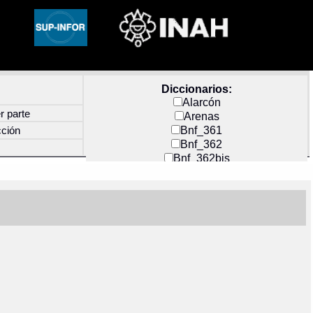
Diccionarios:
Alarcón
r parte
Arenas
Bnf_361
cción
Bnf_362
Bnf_362bis
Carochi
CF_INDEX
Clavijero
Cortés y Zedeño
Docs_México
Durán
Guerra
Mecayapan
Molina_1
Molina_2
Olmos_G