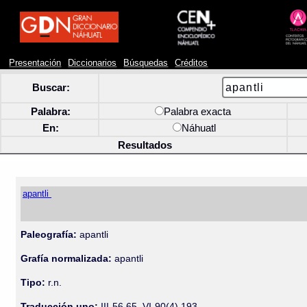
Presentación
Diccionarios
Búsquedas
Créditos
Buscar:
Palabra:
Palabra exacta
En:
Náhuatl
Resultados
apantli
Paleografía:
apantli
Grafía normalizada:
apantli
Tipo:
r.n.
Traducción uno:
III-56 65, VI-90(4) 193