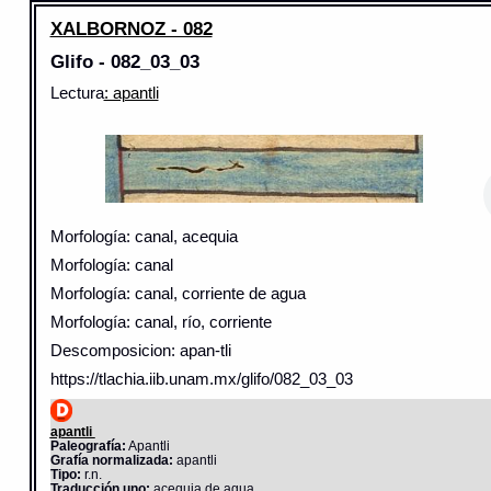
XALBORNOZ - 082
Glifo - 082_03_03
Lectura
: apantli
Morfología: canal, acequia
Morfología: canal
Morfología: canal, corriente de agua
Morfología: canal, río, corriente
Descomposicion: apan-tli
https://tlachia.iib.unam.mx/glifo/082_03_03
apantli
Paleografía:
Apantli
Grafía normalizada:
apantli
Tipo:
r.n.
Traducción uno:
acequia de agua.