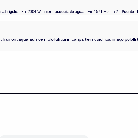
nal, rigole.
- En: 2004 Wimmer
acequia de agua.
- En: 1571 Molina 2
Puente
- 
inchan ontlaqua auh ce mololiuhtiui in canpa tlein quichioa in aço pololli