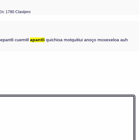
En: 1780 Clavijero
 tepantli cuemitl
apantli
quichioa motquitiui anoço moxexeloa auh