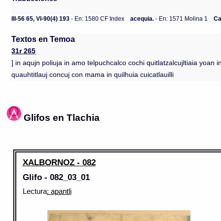
III-56 65, VI-90(4) 193
- En: 1580 CF Index
acequia.
- En: 1571 Molina 1
Ca
Textos en Temoa
31r 265
] in aqujn poliuja in amo telpuchcalco cochi quitlatzalcujltiaia yoan 
quauhtitlauj concuj con mama in quilhuia cuicatlauilli
Glifos en Tlachia
XALBORNOZ - 082
Glifo - 082_03_01
Lectura
: apantli