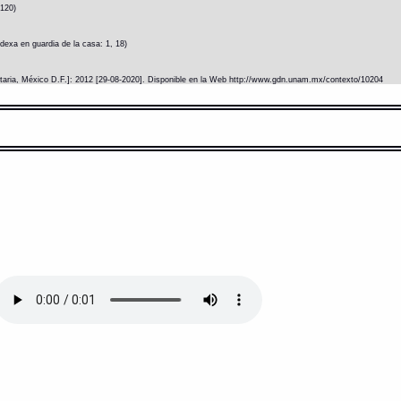
 120)
exa en guardia de la casa: 1, 18)
itaria, México D.F.]: 2012 [29-08-2020]. Disponible en la Web http://www.gdn.unam.mx/contexto/10204