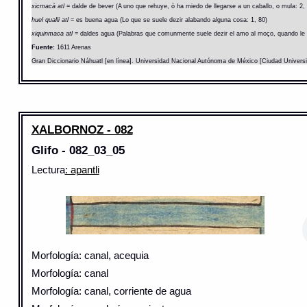
xicmacà atl
= dalde de bever (A uno que rehuye, ò ha miedo de llegarse a un caballo, o mula: 2,
huel qualli atl
= es buena agua (Lo que se suele dezir alabando alguna cosa: 1, 80)
xiquinmaca atl
= daldes agua (Palabras que comunmente suele dezir el amo al moço, quando le d
Fuente:
1611 Arenas
Gran Diccionario Náhuatl [en línea]. Universidad Nacional Autónoma de México [Ciudad Univers
XALBORNOZ - 082
Glifo - 082_03_05
Lectura
: apantli
Morfología: canal, acequia
Morfología: canal
Morfología: canal, corriente de agua