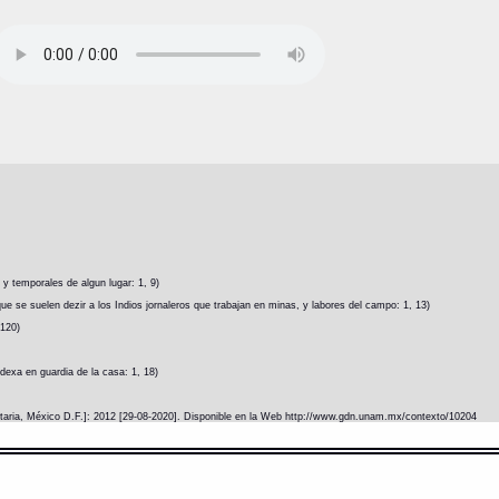
 y temporales de algun lugar: 1, 9)
ue se suelen dezir a los Indios jornaleros que trabajan en minas, y labores del campo: 1, 13)
 120)
exa en guardia de la casa: 1, 18)
itaria, México D.F.]: 2012 [29-08-2020]. Disponible en la Web http://www.gdn.unam.mx/contexto/10204