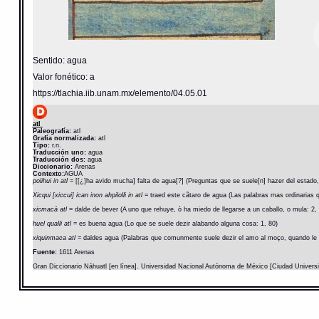
Sentido: agua
Valor fonético: a
https://tlachia.iib.unam.mx/elemento/04.05.01
atl
Paleografía:
atl
Grafía normalizada:
atl
Tipo:
r.n.
Traducción uno:
agua
Traducción dos:
agua
Diccionario:
Arenas
Contexto:
AGUA
polihui in atl
= [[¿]ha avido mucha] falta de agua[?] (Preguntas que se suele[n] hazer del estado,
Xicqui [xiccui] ican inon ahpilolli in atl
= traed este cãtaro de agua (Las palabras mas ordinarias q
xicmacà atl
= dalde de bever (A uno que rehuye, ò ha miedo de llegarse a un caballo, o mula: 2,
huel qualli atl
= es buena agua (Lo que se suele dezir alabando alguna cosa: 1, 80)
xiquinmaca atl
= daldes agua (Palabras que comunmente suele dezir el amo al moço, quando le d
Fuente:
1611 Arenas
Gran Diccionario Náhuatl [en línea]. Universidad Nacional Autónoma de México [Ciudad Univers