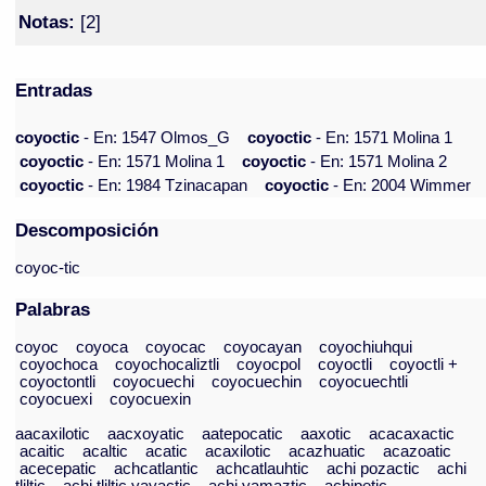
Notas:
[2]
Entradas
coyoctic
- En: 1547 Olmos_G
coyoctic
- En: 1571 Molina 1
coyoctic
- En: 1571 Molina 1
coyoctic
- En: 1571 Molina 2
coyoctic
- En: 1984 Tzinacapan
coyoctic
- En: 2004 Wimmer
Descomposición
coyoc-tic
Palabras
coyoc
coyoca
coyocac
coyocayan
coyochiuhqui
coyochoca
coyochocaliztli
coyocpol
coyoctli
coyoctli +
coyoctontli
coyocuechi
coyocuechin
coyocuechtli
coyocuexi
coyocuexin
aacaxilotic
aacxoyatic
aatepocatic
aaxotic
acacaxactic
acaitic
acaltic
acatic
acaxilotic
acazhuatic
acazoatic
acecepatic
achcatlantic
achcatlauhtic
achi pozactic
achi