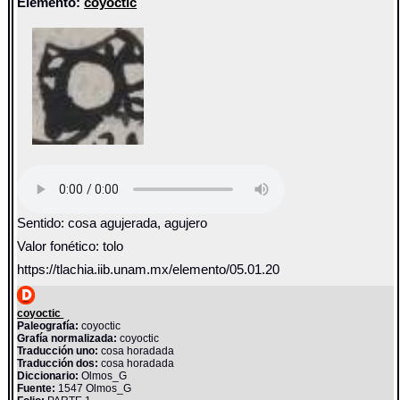
Elemento:
coyoctic
Sentido: cosa agujerada, agujero
Valor fonético: tolo
https://tlachia.iib.unam.mx/elemento/05.01.20
coyoctic
Paleografía:
coyoctic
Grafía normalizada:
coyoctic
Traducción uno:
cosa horadada
Traducción dos:
cosa horadada
Diccionario:
Olmos_G
Fuente:
1547 Olmos_G