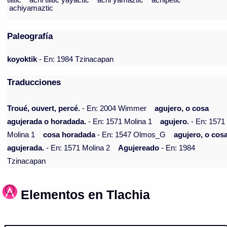
tliltic
achi tliltic yayactic
achi yamaztic
achipetic
achiyamaztic
Paleografía
koyoktik
- En: 1984 Tzinacapan
Traducciones
Troué, ouvert, percé.
- En: 2004 Wimmer
agujero, o cosa
agujerada o horadada.
- En: 1571 Molina 1
agujero.
- En: 1571
Molina 1
cosa horadada
- En: 1547 Olmos_G
agujero, o cos
agujerada.
- En: 1571 Molina 2
Agujereado
- En: 1984
Tzinacapan
Elementos en Tlachia