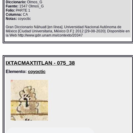
Diccionario:
Olmos_G
Fuente:
1547 Olmos_G
Folio:
PARTE 1
Columna:
CA
Notas:
coyoctic
Gran Diccionario Náhuatl [en línea]. Universidad Nacional Autónoma de
México [Ciudad Universitaria, México D.F.]: 2012 [29-08-2020]. Disponible en
la Web http://www.gdn.unam.mx/contexto/20347
IXTACMAXTITLAN - 075_38
Elemento:
coyoctic