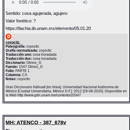
Sentido: cosa agujerada, agujero
Valor fonético: ?
https://tlachia.iib.unam.mx/elemento/05.01.20
coyoctic
Paleografía:
coyoctic
Grafía normalizada:
coyoctic
Traducción uno:
cosa horadada
Traducción dos:
cosa horadada
Diccionario:
Olmos_G
Fuente:
1547 Olmos_G
Folio:
PARTE 1
Columna:
CA
Notas:
coyoctic
Gran Diccionario Náhuatl [en línea]. Universidad Nacional Autónoma de
México [Ciudad Universitaria, México D.F.]: 2012 [29-08-2020]. Disponible en
la Web http://www.gdn.unam.mx/contexto/20347
MH: ATENCO - 387_678v