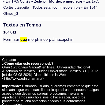
- En: 1765 Cortés y Zedeño
Morder, o mordiscar
- En: 1765
Cortés y Zedeño
Todos estan cominedo en pie
- En: 1547
Olmos_G
Textos en Temoa
16r 611
Form sur
cua
morph incorp âmacapol in
Contacto
¿Cómo citar este recurso web?
Gran Diccionario Náhuatl
[en línea]. Universidad Nacional
Autónoma de México [Ciudad Universitaria, México D.F.]: 2012
[ref del 08-08-2026]. Disponible en la Web
<http://www.gdn.unam.mx>
Importante:
Estimado usuario, queremos comentarle que este
sitio aún sigue en desarrollo por lo que si usted encuentra algún
aspecto que debamos corregir o podamos mejorar le
agradeceríamos mucho si nos lo hace saber, nosotros
pondremos mucha antención a todos sus comentarios.
Comentarios