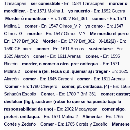
Tzinacapan
ser comestible
- En: 1984 Tzinacapan
morder o
mordificar.
- En: 1571 Molina 1
yo muerdo
- En: 1692 Guerra
Morder ô mondificar
- En: 1780 ? Bnf_361
comer.
- En: 1571
Molina 1
comer
- En: 1547 Olmos_V ?
yo como
- En: 1547
Olmos_G
morder
- En: 1547 Olmos_V ?
Me mordio el perro
En: 17?? Bnf_362
Morder
- En: 17?? Bnf_362
X-182(2)
- En:
1580 CF Index
comer
- En: 1611 Arenas
sustentarse
- En:
1629 Alarcón
comer
- En: 1611 Arenas
comer.
- En: 1595
Rincón
morder, o comer a otro. pre: onitequa.
- En: 1571
Molina 2
comer a (tei, tecua q.d. quemar a) / tragar
- En: 1629
Alarcón
comer
- En: 1645 Carochi
comer
- En: 1611 Arenas
Comer
- En: 1780 Clavijero
comer, pt. onitlacua. (4)
- En: 1565
Sahagún Escolio
Comer.
- En: 1780 ? Bnf_361
comer; gastar
desfalcar (fig.), sustraer (robar lo que se ha puesto bajo la
responsabilidad de uno)
- En: 2002 Mecayapan
comer algo.
preteri: onitlaqua.
- En: 1571 Molina 2
Alimentar
- En: 1765
Cortés y Zedeño
Comer
- En: 1765 Cortés y Zedeño
Mantene