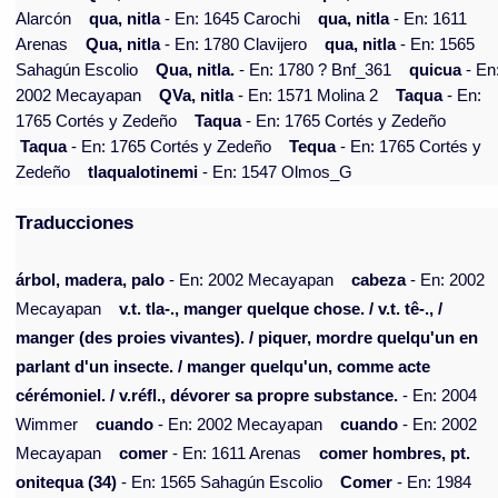
Alarcón
qua, nitla
- En: 1645 Carochi
qua, nitla
- En: 1611
Arenas
Qua, nitla
- En: 1780 Clavijero
qua, nitla
- En: 1565
Sahagún Escolio
Qua, nitla.
- En: 1780 ? Bnf_361
quicua
- En
2002 Mecayapan
QVa, nitla
- En: 1571 Molina 2
Taqua
- En:
1765 Cortés y Zedeño
Taqua
- En: 1765 Cortés y Zedeño
Taqua
- En: 1765 Cortés y Zedeño
Tequa
- En: 1765 Cortés y
Zedeño
tlaqualotinemi
- En: 1547 Olmos_G
Traducciones
árbol, madera, palo
- En: 2002 Mecayapan
cabeza
- En: 2002
Mecayapan
v.t. tla-., manger quelque chose. / v.t. tê-., /
manger (des proies vivantes). / piquer, mordre quelqu'un en
parlant d'un insecte. / manger quelqu'un, comme acte
cérémoniel. / v.réfl., dévorer sa propre substance.
- En: 2004
Wimmer
cuando
- En: 2002 Mecayapan
cuando
- En: 2002
Mecayapan
comer
- En: 1611 Arenas
comer hombres, pt.
onitequa (34)
- En: 1565 Sahagún Escolio
Comer
- En: 1984