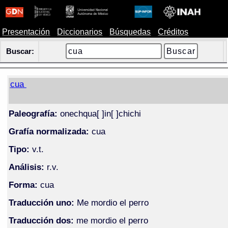
Presentación
Diccionarios
Búsquedas
Créditos
Buscar:
cua
Paleografía:
onechqua[ ]in[ ]chichi
Grafía normalizada:
cua
Tipo:
v.t.
Análisis:
r.v.
Forma:
cua
Traducción uno:
Me mordio el perro
Traducción dos:
me mordio el perro