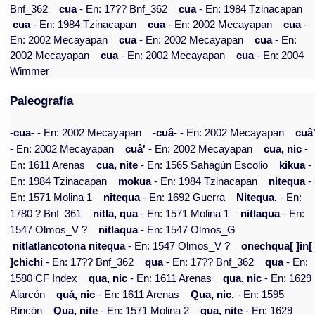
Bnf_362
cua
- En: 17?? Bnf_362
cua
- En: 1984 Tzinacapan
cua
- En: 1984 Tzinacapan
cua
- En: 2002 Mecayapan
cua
-
En: 2002 Mecayapan
cua
- En: 2002 Mecayapan
cua
- En:
2002 Mecayapan
cua
- En: 2002 Mecayapan
cua
- En: 2004
Wimmer
Paleografía
-cua-
- En: 2002 Mecayapan
-cuâ-
- En: 2002 Mecayapan
cuâ
- En: 2002 Mecayapan
cuâ'
- En: 2002 Mecayapan
cua, nic
-
En: 1611 Arenas
cua, nite
- En: 1565 Sahagún Escolio
kikua
-
En: 1984 Tzinacapan
mokua
- En: 1984 Tzinacapan
nitequa
-
En: 1571 Molina 1
nitequa
- En: 1692 Guerra
Nitequa.
- En:
1780 ? Bnf_361
nitla, qua
- En: 1571 Molina 1
nitlaqua
- En:
1547 Olmos_V ?
nitlaqua
- En: 1547 Olmos_G
nitlatlancotona nitequa
- En: 1547 Olmos_V ?
onechqua[ ]in[
]chichi
- En: 17?? Bnf_362
qua
- En: 17?? Bnf_362
qua
- En:
1580 CF Index
qua, nic
- En: 1611 Arenas
qua, nic
- En: 1629
Alarcón
quá, nic
- En: 1611 Arenas
Qua, nic.
- En: 1595
Rincón
Qua, nite
- En: 1571 Molina 2
qua, nite
- En: 1629