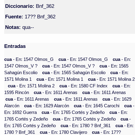
Diccionario:
Bnf_362
Fuente:
17?? Bnf_362
Notas:
qua--
Entradas
cua
- En: 1547 Olmos_G
cua
- En: 1547 Olmos_G
cua
- En:
1547 Olmos_V ?
cua
- En: 1547 Olmos_V ?
cua
- En: 1565
Sahagún Escolio
cua
- En: 1565 Sahagún Escolio
cua
- En:
1571 Molina 1
cua
- En: 1571 Molina 1
cua
- En: 1571 Molina 2
cua
- En: 1571 Molina 2
cua
- En: 1580 CF Index
cua
- En:
1595 Rincón
cua
- En: 1611 Arenas
cua
- En: 1611 Arenas
cua
- En: 1611 Arenas
cua
- En: 1611 Arenas
cua
- En: 1629
Alarcón
cua
- En: 1629 Alarcón
cua
- En: 1645 Carochi
cua
-
En: 1692 Guerra
cua
- En: 1765 Cortés y Zedeño
cua
- En:
1765 Cortés y Zedeño
cua
- En: 1765 Cortés y Zedeño
cua
-
En: 1765 Cortés y Zedeño
cua
- En: 1780 ? Bnf_361
cua
- En:
1780 ? Bnf_361
cua
- En: 1780 Clavijero
cua
- En: 17??