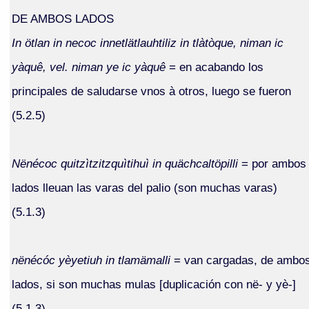
DE AMBOS LADOS
In ötlan in necoc innetlätlauhtiliz in tlàtòque, niman ic
yàquê, vel. niman ye ic yàquê
= en acabando los
principales de saludarse vnos à otros, luego se fueron
(5.2.5)
Nënécoc quitzìtzitzquìtihuì in quächcaltöpilli
= por ambos
lados lleuan las varas del palio (son muchas varas)
(5.1.3)
nënécóc yèyetiuh in tlamämalli
= van cargadas, de ambo
lados, si son muchas mulas [duplicación con në- y yè-]
(5.1.3)