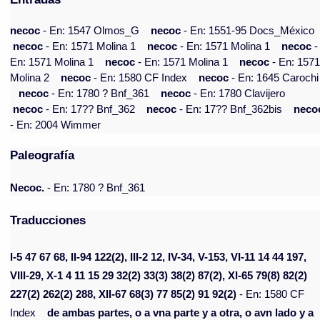
necoc
- En: 1547 Olmos_G
necoc
- En: 1551-95 Docs_México
necoc
- En: 1571 Molina 1
necoc
- En: 1571 Molina 1
necoc
-
En: 1571 Molina 1
necoc
- En: 1571 Molina 1
necoc
- En: 157
Molina 2
necoc
- En: 1580 CF Index
necoc
- En: 1645 Carochi
necoc
- En: 1780 ? Bnf_361
necoc
- En: 1780 Clavijero
necoc
- En: 17?? Bnf_362
necoc
- En: 17?? Bnf_362bis
neco
- En: 2004 Wimmer
Paleografía
Necoc.
- En: 1780 ? Bnf_361
Traducciones
I-5 47 67 68, II-94 122(2), III-2 12, IV-34, V-153, VI-11 14 44 197,
VIII-29, X-1 4 11 15 29 32(2) 33(3) 38(2) 87(2), XI-65 79(8) 82(2)
227(2) 262(2) 288, XII-67 68(3) 77 85(2) 91 92(2)
- En: 1580 CF
Index
de ambas partes, o a vna parte y a otra, o avn lado y a