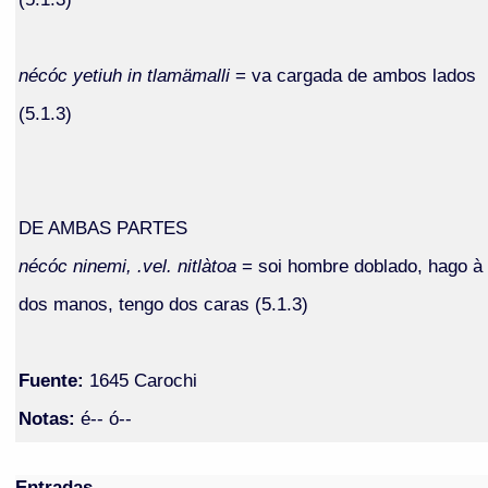
nécóc yetiuh in tlamämalli
= va cargada de ambos lados
(5.1.3)
DE AMBAS PARTES
nécóc ninemi, .vel. nitlàtoa
= soi hombre doblado, hago à
dos manos, tengo dos caras (5.1.3)
Fuente:
1645 Carochi
Notas:
é-- ó--
Entradas