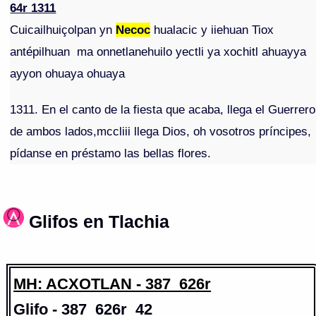
64r 1311
Cuicailhuiçolpan yn
Necoc
hualacic y iiehuan Tiox
antépilhuan ma onnetlanehuilo yectli ya xochitl ahuayya
ayyon ohuaya ohuaya
1311. En el canto de la fiesta que acaba, llega el Guerrero
de ambos lados,mccliii llega Dios, oh vosotros príncipes,
pídanse en préstamo las bellas flores.
Glifos en Tlachia
MH: ACXOTLAN - 387_626r
Glifo - 387_626r_42