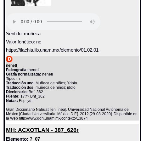
Sentido: muñeca
Valor fonético: ne
https://tlachia.iib.unam.mx/elemento/01.02.01
nenetl
Paleografía:
nenetl
Grafía normalizada:
nenetl
Tipo:
r.n.
Traducción uno:
Muñeca de niños; Ydolo
Traducción dos:
muñeca de niños; idolo
Diccionario:
Bnf_362
Fuente:
17?? Bnf_362
Notas:
Esp: yd--
Gran Diccionario Náhuatl [en línea]. Universidad Nacional Autónoma de
México [Ciudad Universitaria, México D.F.]: 2012 [29-08-2020]. Disponible en
la Web http://www.gdn.unam.mx/contexto/13874
MH: ACXOTLAN - 387_626r
Elemento:
?_07