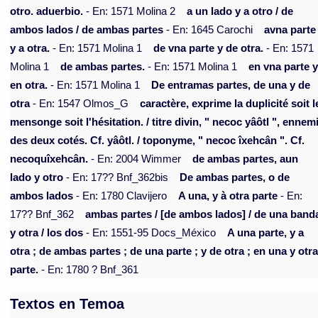
otro. aduerbio.
- En: 1571 Molina 2
a un lado y a otro / de
ambos lados / de ambas partes
- En: 1645 Carochi
avna parte
y a otra.
- En: 1571 Molina 1
de vna parte y de otra.
- En: 1571
Molina 1
de ambas partes.
- En: 1571 Molina 1
en vna parte 
en otra.
- En: 1571 Molina 1
De entramas partes, de una y de
otra
- En: 1547 Olmos_G
caractère, exprime la duplicité soit l
mensonge soit l'hésitation. / titre divin, " necoc yâôtl ", ennem
des deux cotés. Cf. yâôtl. / toponyme, " necoc îxehcân ". Cf.
necoquîxehcân.
- En: 2004 Wimmer
de ambas partes, aun
lado y otro
- En: 17?? Bnf_362bis
De ambas partes, o de
ambos lados
- En: 1780 Clavijero
A una, y à otra parte
- En:
17?? Bnf_362
ambas partes / [de ambos lados] / de una band
y otra / los dos
- En: 1551-95 Docs_México
A una parte, y a
otra ; de ambas partes ; de una parte ; y de otra ; en una y otr
parte.
- En: 1780 ? Bnf_361
Textos en Temoa