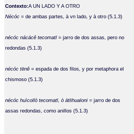
Contexto:
A UN LADO Y A OTRO
Nécóc
= de ambas partes, à vn lado, y à otro (5.1.3)
nécóc nácácê tecomatl
= jarro de dos assas, pero no
redondas (5.1.3)
nécóc tënê
= espada de dos filos, y por metaphora el
chismoso (5.1.3)
nécóc huìcollò tecomatl, ò ätlihualoni
= jarro de dos
assas redondas, como anillos (5.1.3)