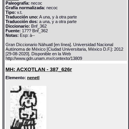
Paleografía:
necoc
Grafía normalizada:
necoc
Tipo:
v.t.
Traducción uno:
A una, y à otra parte
Traducción dos:
a una, y a otra parte
Diccionario:
Bnf_362
Fuente:
17?? Bnf_362
Notas:
Esp: à--
Gran Diccionario Náhuatl [en línea]. Universidad Nacional
Autónoma de México [Ciudad Universitaria, México D.F.]: 2012
[29-08-2020]. Disponible en la Web
http://www.gdn.unam.mx/contexto/13809
MH: ACXOTLAN - 387_626r
Elemento:
nenetl