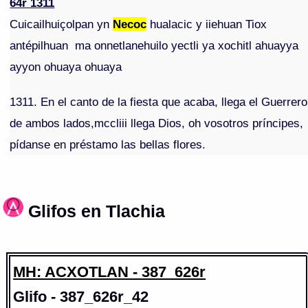
64r 1311
Cuicailhuiçolpan yn
Necoc
hualacic y iiehuan Tiox
antépilhuan ma onnetlanehuilo yectli ya xochitl ahuayya
ayyon ohuaya ohuaya
1311. En el canto de la fiesta que acaba, llega el Guerrero
de ambos lados,mccliii llega Dios, oh vosotros príncipes,
pídanse en préstamo las bellas flores.
Glifos en Tlachia
MH: ACXOTLAN - 387_626r
Glifo - 387_626r_42