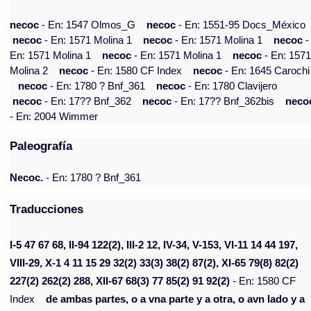
necoc
- En: 1547 Olmos_G
necoc
- En: 1551-95 Docs_México
necoc
- En: 1571 Molina 1
necoc
- En: 1571 Molina 1
necoc
-
En: 1571 Molina 1
necoc
- En: 1571 Molina 1
necoc
- En: 157
Molina 2
necoc
- En: 1580 CF Index
necoc
- En: 1645 Carochi
necoc
- En: 1780 ? Bnf_361
necoc
- En: 1780 Clavijero
necoc
- En: 17?? Bnf_362
necoc
- En: 17?? Bnf_362bis
neco
- En: 2004 Wimmer
Paleografía
Necoc.
- En: 1780 ? Bnf_361
Traducciones
I-5 47 67 68, II-94 122(2), III-2 12, IV-34, V-153, VI-11 14 44 197,
VIII-29, X-1 4 11 15 29 32(2) 33(3) 38(2) 87(2), XI-65 79(8) 82(2)
227(2) 262(2) 288, XII-67 68(3) 77 85(2) 91 92(2)
- En: 1580 CF
Index
de ambas partes, o a vna parte y a otra, o avn lado y a