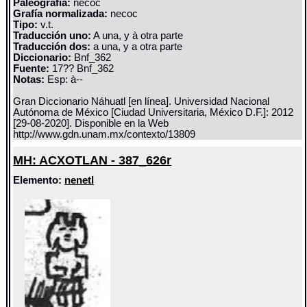
Paleografía:
necoc
Grafía normalizada:
necoc
Tipo:
v.t.
Traducción uno:
A una, y à otra parte
Traducción dos:
a una, y a otra parte
Diccionario:
Bnf_362
Fuente:
17?? Bnf_362
Notas:
Esp: à--
Gran Diccionario Náhuatl [en línea]. Universidad Nacional
Autónoma de México [Ciudad Universitaria, México D.F.]: 2012
[29-08-2020]. Disponible en la Web
http://www.gdn.unam.mx/contexto/13809
MH: ACXOTLAN - 387_626r
Elemento:
nenetl