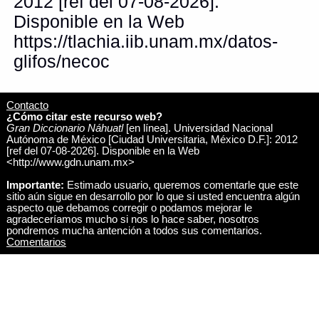
2012 [ref del 07-08-2026].
Disponible en la Web
https://tlachia.iib.unam.mx/datos-
glifos/necoc
Contacto
¿Cómo citar este recurso web?
Gran Diccionario Náhuatl
[en línea]. Universidad Nacional
Autónoma de México [Ciudad Universitaria, México D.F.]: 2012
[ref del 07-08-2026]. Disponible en la Web
<http://www.gdn.unam.mx>
Importante:
Estimado usuario, queremos comentarle que este
sitio aún sigue en desarrollo por lo que si usted encuentra algún
aspecto que debamos corregir o podamos mejorar le
agradeceríamos mucho si nos lo hace saber, nosotros
pondremos mucha antención a todos sus comentarios.
Comentarios