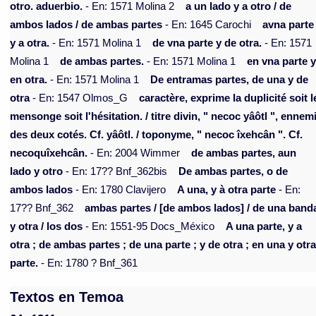
otro. aduerbio.
- En: 1571 Molina 2
a un lado y a otro / de
ambos lados / de ambas partes
- En: 1645 Carochi
avna parte
y a otra.
- En: 1571 Molina 1
de vna parte y de otra.
- En: 1571
Molina 1
de ambas partes.
- En: 1571 Molina 1
en vna parte 
en otra.
- En: 1571 Molina 1
De entramas partes, de una y de
otra
- En: 1547 Olmos_G
caractère, exprime la duplicité soit l
mensonge soit l'hésitation. / titre divin, " necoc yâôtl ", ennem
des deux cotés. Cf. yâôtl. / toponyme, " necoc îxehcân ". Cf.
necoquîxehcân.
- En: 2004 Wimmer
de ambas partes, aun
lado y otro
- En: 17?? Bnf_362bis
De ambas partes, o de
ambos lados
- En: 1780 Clavijero
A una, y à otra parte
- En:
17?? Bnf_362
ambas partes / [de ambos lados] / de una band
y otra / los dos
- En: 1551-95 Docs_México
A una parte, y a
otra ; de ambas partes ; de una parte ; y de otra ; en una y otr
parte.
- En: 1780 ? Bnf_361
Textos en Temoa