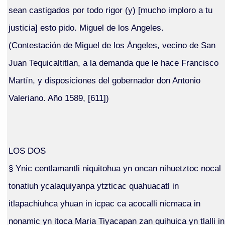
sean castigados por todo rigor (y) [mucho imploro a tu
justicia] esto pido. Miguel de los Angeles.
(Contestación de Miguel de los Ángeles, vecino de San
Juan Tequicaltitlan, a la demanda que le hace Francisco
Martín, y disposiciones del gobernador don Antonio
Valeriano. Año 1589, [611])
LOS DOS
§ Ynic centlamantli niquitohua yn oncan nihuetztoc nocal
tonatiuh ycalaquiyanpa ytzticac quahuacatl in
itlapachiuhca yhuan in icpac ca acocalli nicmaca in
nonamic yn itoca Maria Tiyacapan zan quihuica yn tlalli in