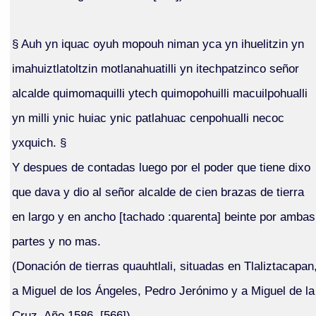
§ Auh yn iquac oyuh mopouh niman yca yn ihuelitzin yn
imahuiztlatoltzin motlanahuatilli yn itechpatzinco señor
alcalde quimomaquilli ytech quimopohuilli macuilpohualli
yn milli ynic huiac ynic patlahuac cenpohualli necoc
yxquich. §
Y despues de contadas luego por el poder que tiene dixo
que dava y dio al señor alcalde de cien brazas de tierra
en largo y en ancho [tachado :quarenta] beinte por ambas
partes y no mas.
(Donación de tierras quauhtlali, situadas en Tlaliztacapan
a Miguel de los Ángeles, Pedro Jerónimo y a Miguel de la
Cruz. Año 1586, [566])