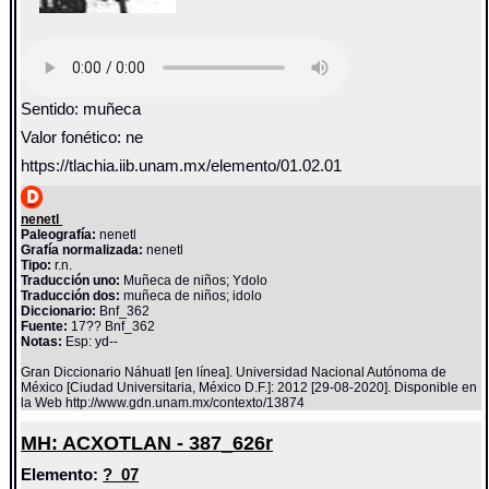
Sentido: muñeca
Valor fonético: ne
https://tlachia.iib.unam.mx/elemento/01.02.01
nenetl
Paleografía:
nenetl
Grafía normalizada:
nenetl
Tipo:
r.n.
Traducción uno:
Muñeca de niños; Ydolo
Traducción dos:
muñeca de niños; idolo
Diccionario:
Bnf_362
Fuente:
17?? Bnf_362
Notas:
Esp: yd--
Gran Diccionario Náhuatl [en línea]. Universidad Nacional Autónoma de
México [Ciudad Universitaria, México D.F.]: 2012 [29-08-2020]. Disponible en
la Web http://www.gdn.unam.mx/contexto/13874
MH: ACXOTLAN - 387_626r
Elemento:
?_07