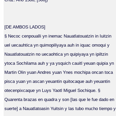
[DE AMBOS LADOS]
§ Necoc cenpoualli yn inemac Nauatlatouatzin in Iuitzin
uel uecauhtica yn quimopiliyaya auh in iquac omoqui y
Nauatlatouatzin no uecaohtica yn quipiyaya yn ipiltzin
ytoca Sochilama auh y ya ysquich cauitl yeuan quipia yn
Martin Olin yuan Andres yuan Ynes mochipa oncan toca
pisca yuan yn ascan yeuantin quitocaque auh yeuantin
otecenpixcaque yn Luys Yaotl Miguel Sochique. §
Quarenta brazas en quadra y son [las que le fue dado en
suerte] a Nauatlatoasin Yuitsin y las tubo mucho tiempo y