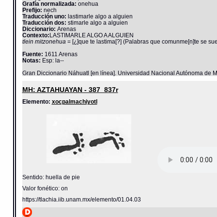
Grafía normalizada:
onehua
Prefijo:
nech
Traducción uno:
lastimarle algo a alguien
Traducción dos:
stimarle algo a alguien
Diccionario:
Arenas
Contexto:
LASTIMARLE ALGO A ALGUIEN
tlein mitzonehua
= [¿]que te lastima[?] (Palabras que comunme[n]te se sue
Fuente:
1611 Arenas
Notas:
Esp: la--
Gran Diccionario Náhuatl [en línea]. Universidad Nacional Autónoma de M
MH: AZTAHUAYAN - 387_837r
Elemento:
xocpalmachiyotl
Sentido: huella de pie
Valor fonético: on
https://tlachia.iib.unam.mx/elemento/01.04.03