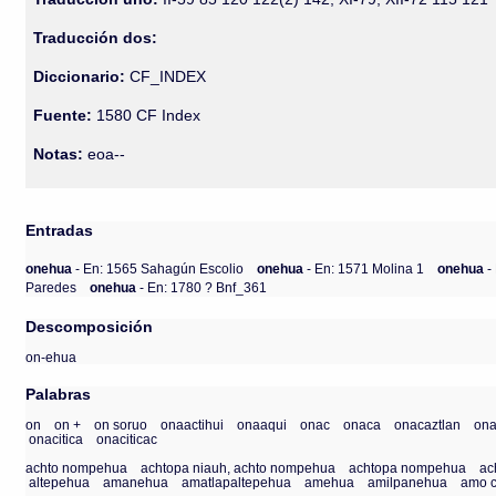
Traducción dos:
Diccionario:
CF_INDEX
Fuente:
1580 CF Index
Notas:
eoa--
Entradas
onehua
- En: 1565 Sahagún Escolio
onehua
- En: 1571 Molina 1
onehua
-
Paredes
onehua
- En: 1780 ? Bnf_361
Descomposición
on-ehua
Palabras
on
on +
on soruo
onaactihui
onaaqui
onac
onaca
onacaztlan
ona
onacitica
onaciticac
achto nompehua
achtopa niauh, achto nompehua
achtopa nompehua
ac
altepehua
amanehua
amatlapaltepehua
amehua
amilpanehua
amo c