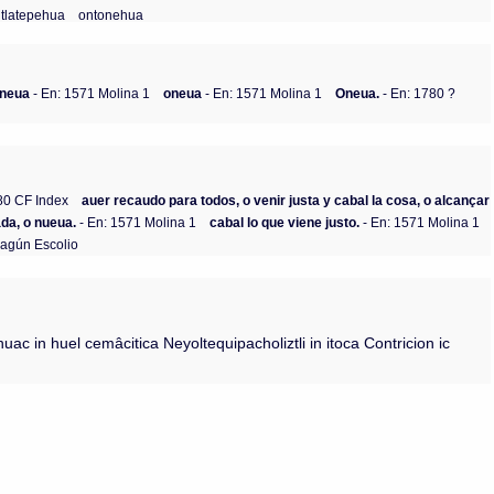
tlatepehua
ontonehua
neua
- En: 1571 Molina 1
oneua
- En: 1571 Molina 1
Oneua.
- En: 1780 ?
80 CF Index
auer recaudo para todos, o venir justa y cabal la cosa, o alcançar
ada, o nueua.
- En: 1571 Molina 1
cabal lo que viene justo.
- En: 1571 Molina 1
agún Escolio
uac in huel cemâcitica Neyoltequipacholiztli in itoca Contricion ic