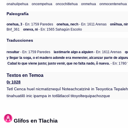
onahuilpehua
oncempehua
oncochitlehua
onmehua
onmocentenehua
Paleografía
onehua, 3
- En: 1759 Paredes
onehua, nech
- En: 1611 Arenas
onèhua, ni
Bnf_361
oneva, ni
- En: 1565 Sahagún Escolio
Traducciones
resultar
- En: 1759 Paredes
lastimarle algo a alguien
- En: 1611 Arenas
q
y llegar la soga, o el madero adonde era menester, alcanzar parte de algun
Cabal lo que viene justo; justo venir, que no falta nado, ô nueva.
- En: 1780
Textos en Temoa
0r 1028
Tetl Cenca huel nicmatiznequî Noteachcatzinè in Teoyotica Tepalehuiliz
tinahuatilô inic ipampa in totlâtlacol titoyoltequipachozque
Glifos en Tlachia