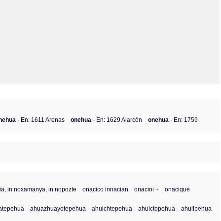
Olmos_V
Paredes
Rincón
Sahagún Escolio
Tezozomoc
Tzinacapan
Wimmer
nehua
- En: 1611 Arenas
onehua
- En: 1629 Alarcón
onehua
- En: 1759
uia, in noxamanya, in nopozte
onacico innacian
onacini +
onacique
atepehua
ahuazhuayotepehua
ahuichtepehua
ahuictopehua
ahuilpehua