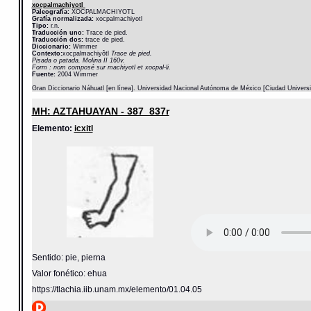
xocpalmachiyotl
Paleografía:
XOCPALMACHIYOTL
Grafía normalizada:
xocpalmachiyotl
Tipo:
r.n.
Traducción uno:
Trace de pied.
Traducción dos:
trace de pied.
Diccionario:
Wimmer
Contexto:
xocpalmachiyôtl
Trace de pied.
Pisada o patada. Molina II 160v.
Form : nom composé sur machiyotl et xocpal-li.
Fuente:
2004 Wimmer
Gran Diccionario Náhuatl [en línea]. Universidad Nacional Autónoma de México [Ciudad Univers
MH: AZTAHUAYAN - 387_837r
Elemento:
icxitl
Sentido: pie, pierna
Valor fonético: ehua
https://tlachia.iib.unam.mx/elemento/01.04.05