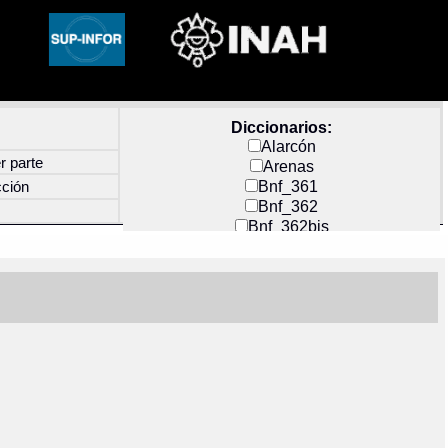
Diccionarios:
Alarcón
r parte
Arenas
Bnf_361
cción
Bnf_362
Bnf_362bis
Carochi
CF_INDEX
Clavijero
Cortés y Zedeño
Docs_México
Durán
Guerra
Mecayapan
Molina_1
Molina_2
Olmos_G