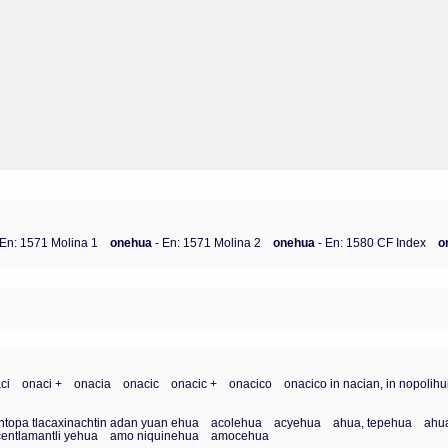
 En: 1571 Molina 1
onehua
- En: 1571 Molina 2
onehua
- En: 1580 CF Index
o
ci
onaci +
onacia
onacic
onacic +
onacico
onacico in nacian, in nopolih
htopa tlacaxinachtin adan yuan ehua
acolehua
acyehua
ahua, tepehua
ahu
entlamantli yehua
amo niquinehua
amocehua