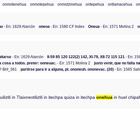
onmotenehua
onmotepehua
onmotzinehua
ontepehua
ontlamacehua
on
no
- En: 1629 Alarcón
oneoa
- En: 1580 CF Index
Oneua
- En: 1571 Molina 2
o
uitarse
- En: 1629 Alarcón
II-59 85 120 122(2) 142, XI-79, XII-72 115 121
- En: 15
a cosa a todos. preter: ooneuac.
- En: 1571 Molina 2
justo venir, que no falta n
 ? Bnf_361
partirse para ir a alguna, pt. ononeuh. ononevac. (20)
- En: 1565 Sah
tli in Tlaixnextiliztli in itechpa quiza in itechpa
onehua
in huel chipah