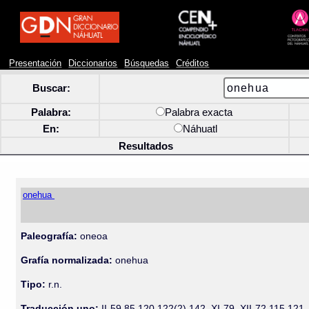
Presentación
Diccionarios
Búsquedas
Créditos
Buscar:
Palabra:
Palabra exacta
En:
Náhuatl
Resultados
onehua
Paleografía:
oneoa
Grafía normalizada:
onehua
Tipo:
r.n.
Traducción uno:
II-59 85 120 122(2) 142, XI-79, XII-72 115 121