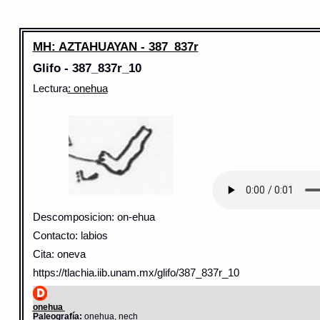
MH: AZTAHUAYAN - 387_837r
Glifo - 387_837r_10
Lectura
: onehua
Descomposicion: on-ehua
Contacto: labios
Cita: oneva
https://tlachia.iib.unam.mx/glifo/387_837r_10
onehua
Paleografía:
onehua, nech