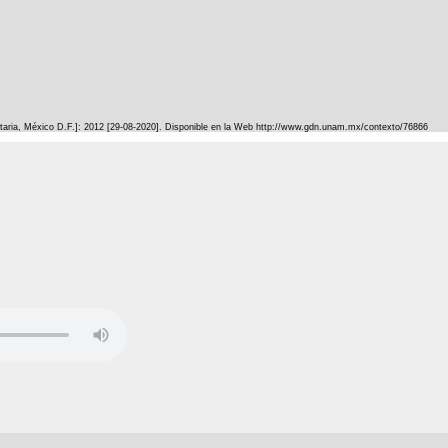
itaria, México D.F.]: 2012 [29-08-2020]. Disponible en la Web http://www.gdn.unam.mx/contexto/76866