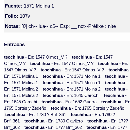
Fuente:
1571 Molina 1
Folio:
107v
Notas:
[0] ch-- iua-- c$-- Esp: __ nct--Préfixe : nite
Entradas
teochihua
- En: 1547 Olmos_V ?
teochihua
- En: 1547
Olmos_V ?
teochihua
- En: 1547 Olmos_V ?
teochihua
- En:
1547 Olmos_V ?
teochihua
- En: 1547 Olmos_V ?
teochihua
En: 1571 Molina 1
teochihua
- En: 1571 Molina 1
teochihua
-
En: 1571 Molina 1
teochihua
- En: 1571 Molina 1
teochihua
-
En: 1571 Molina 2
teochihua
- En: 1571 Molina 2
teochihua
-
En: 1571 Molina 2
teochihua
- En: 1645 Carochi
teochihua
-
En: 1645 Carochi
teochihua
- En: 1692 Guerra
teochihua
- En
1765 Cortés y Zedeño
teochihua
- En: 1765 Cortés y Zedeño
teochihua
- En: 1780 ? Bnf_361
teochihua
- En: 1780 ?
Bnf_361
teochihua
- En: 1780 Clavijero
teochihua
- En: 17??
Bnf_362
teochihua
- En: 17?? Bnf_362
teochihua
- En: 17??