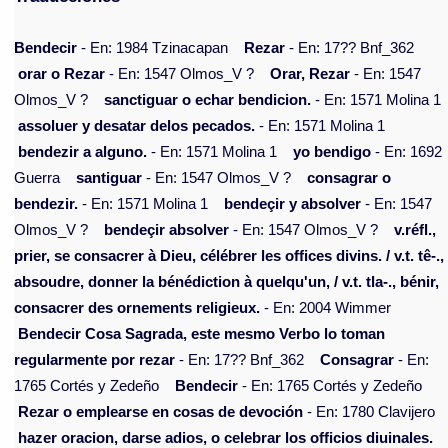
Bendecir
- En: 1984 Tzinacapan
Rezar
- En: 17?? Bnf_362
orar o Rezar
- En: 1547 Olmos_V ?
Orar, Rezar
- En: 1547
Olmos_V ?
sanctiguar o echar bendicion.
- En: 1571 Molina 1
assoluer y desatar delos pecados.
- En: 1571 Molina 1
bendezir a alguno.
- En: 1571 Molina 1
yo bendigo
- En: 1692
Guerra
santiguar
- En: 1547 Olmos_V ?
consagrar o
bendezir.
- En: 1571 Molina 1
bendeçir y absolver
- En: 1547
Olmos_V ?
bendeçir absolver
- En: 1547 Olmos_V ?
v.réfl.,
prier, se consacrer à Dieu, célébrer les offices divins. / v.t. tê-.,
absoudre, donner la bénédiction à quelqu'un, / v.t. tla-., bénir,
consacrer des ornements religieux.
- En: 2004 Wimmer
Bendecir Cosa Sagrada, este mesmo Verbo lo toman
regularmente por rezar
- En: 17?? Bnf_362
Consagrar
- En:
1765 Cortés y Zedeño
Bendecir
- En: 1765 Cortés y Zedeño
Rezar o emplearse en cosas de devoción
- En: 1780 Clavijero
hazer oracion, darse adios, o celebrar los officios diuinales.