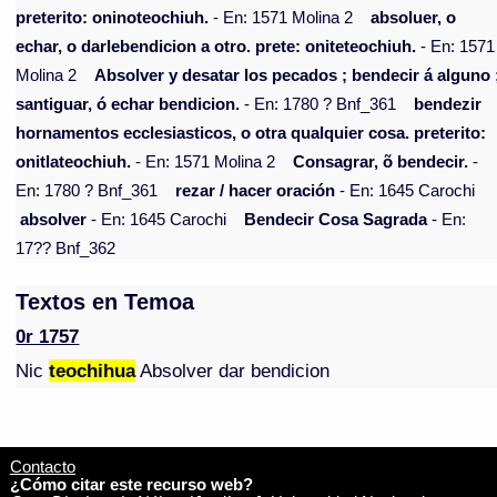
preterito: oninoteochiuh.
- En: 1571 Molina 2
absoluer, o
echar, o darlebendicion a otro. prete: oniteteochiuh.
- En: 1571
Molina 2
Absolver y desatar los pecados ; bendecir á alguno 
santiguar, ó echar bendicion.
- En: 1780 ? Bnf_361
bendezir
hornamentos ecclesiasticos, o otra qualquier cosa. preterito:
onitlateochiuh.
- En: 1571 Molina 2
Consagrar, õ bendecir.
-
En: 1780 ? Bnf_361
rezar / hacer oración
- En: 1645 Carochi
absolver
- En: 1645 Carochi
Bendecir Cosa Sagrada
- En:
17?? Bnf_362
Textos en Temoa
0r 1757
Nic
teochihua
Absolver dar bendicion
Contacto
¿Cómo citar este recurso web?