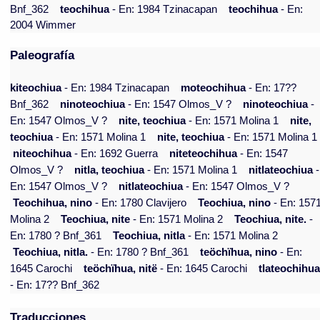
Bnf_362
teochihua
- En: 1984 Tzinacapan
teochihua
- En:
2004 Wimmer
Paleografía
kiteochiua
- En: 1984 Tzinacapan
moteochihua
- En: 17??
Bnf_362
ninoteochiua
- En: 1547 Olmos_V ?
ninoteochiua
-
En: 1547 Olmos_V ?
nite, teochiua
- En: 1571 Molina 1
nite,
teochiua
- En: 1571 Molina 1
nite, teochiua
- En: 1571 Molina 1
niteochihua
- En: 1692 Guerra
niteteochihua
- En: 1547
Olmos_V ?
nitla, teochiua
- En: 1571 Molina 1
nitlateochiua
-
En: 1547 Olmos_V ?
nitlateochiua
- En: 1547 Olmos_V ?
Teochihua, nino
- En: 1780 Clavijero
Teochiua, nino
- En: 157
Molina 2
Teochiua, nite
- En: 1571 Molina 2
Teochiua, nite.
-
En: 1780 ? Bnf_361
Teochiua, nitla
- En: 1571 Molina 2
Teochiua, nitla.
- En: 1780 ? Bnf_361
teöchïhua, nino
- En:
1645 Carochi
teöchïhua, nitë
- En: 1645 Carochi
tlateochihu
- En: 17?? Bnf_362
Traducciones