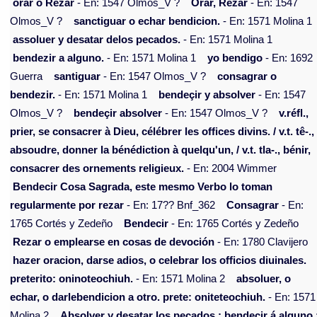
orar o Rezar
- En: 1547 Olmos_V ?
Orar, Rezar
- En: 1547
Olmos_V ?
sanctiguar o echar bendicion.
- En: 1571 Molina 1
assoluer y desatar delos pecados.
- En: 1571 Molina 1
bendezir a alguno.
- En: 1571 Molina 1
yo bendigo
- En: 1692
Guerra
santiguar
- En: 1547 Olmos_V ?
consagrar o
bendezir.
- En: 1571 Molina 1
bendeçir y absolver
- En: 1547
Olmos_V ?
bendeçir absolver
- En: 1547 Olmos_V ?
v.réfl.,
prier, se consacrer à Dieu, célébrer les offices divins. / v.t. tê-.,
absoudre, donner la bénédiction à quelqu'un, / v.t. tla-., bénir,
consacrer des ornements religieux.
- En: 2004 Wimmer
Bendecir Cosa Sagrada, este mesmo Verbo lo toman
regularmente por rezar
- En: 17?? Bnf_362
Consagrar
- En:
1765 Cortés y Zedeño
Bendecir
- En: 1765 Cortés y Zedeño
Rezar o emplearse en cosas de devoción
- En: 1780 Clavijero
hazer oracion, darse adios, o celebrar los officios diuinales.
preterito: oninoteochiuh.
- En: 1571 Molina 2
absoluer, o
echar, o darlebendicion a otro. prete: oniteteochiuh.
- En: 1571
Molina 2
Absolver y desatar los pecados ; bendecir á alguno 