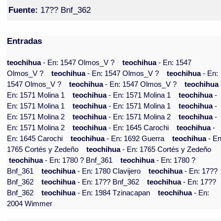
Fuente:
17?? Bnf_362
Entradas
teochihua
- En: 1547 Olmos_V ?
teochihua
- En: 1547
Olmos_V ?
teochihua
- En: 1547 Olmos_V ?
teochihua
- En:
1547 Olmos_V ?
teochihua
- En: 1547 Olmos_V ?
teochihua
En: 1571 Molina 1
teochihua
- En: 1571 Molina 1
teochihua
-
En: 1571 Molina 1
teochihua
- En: 1571 Molina 1
teochihua
-
En: 1571 Molina 2
teochihua
- En: 1571 Molina 2
teochihua
-
En: 1571 Molina 2
teochihua
- En: 1645 Carochi
teochihua
-
En: 1645 Carochi
teochihua
- En: 1692 Guerra
teochihua
- En
1765 Cortés y Zedeño
teochihua
- En: 1765 Cortés y Zedeño
teochihua
- En: 1780 ? Bnf_361
teochihua
- En: 1780 ?
Bnf_361
teochihua
- En: 1780 Clavijero
teochihua
- En: 17??
Bnf_362
teochihua
- En: 17?? Bnf_362
teochihua
- En: 17??
Bnf_362
teochihua
- En: 1984 Tzinacapan
teochihua
- En:
2004 Wimmer