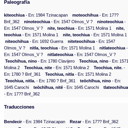
Paleografía
kiteochiua
- En: 1984 Tzinacapan
moteochihua
- En: 17??
Bnf_362
ninoteochiua
- En: 1547 Olmos_V ?
ninoteochiua
-
En: 1547 Olmos_V ?
nite, teochiua
- En: 1571 Molina 1
nite,
teochiua
- En: 1571 Molina 1
nite, teochiua
- En: 1571 Molina 1
niteochihua
- En: 1692 Guerra
niteteochihua
- En: 1547
Olmos_V ?
nitla, teochiua
- En: 1571 Molina 1
nitlateochiua
-
En: 1547 Olmos_V ?
nitlateochiua
- En: 1547 Olmos_V ?
Teochihua, nino
- En: 1780 Clavijero
Teochiua, nino
- En: 157
Molina 2
Teochiua, nite
- En: 1571 Molina 2
Teochiua, nite.
-
En: 1780 ? Bnf_361
Teochiua, nitla
- En: 1571 Molina 2
Teochiua, nitla.
- En: 1780 ? Bnf_361
teöchïhua, nino
- En:
1645 Carochi
teöchïhua, nitë
- En: 1645 Carochi
tlateochihu
- En: 17?? Bnf_362
Traducciones
Bendecir
- En: 1984 Tzinacapan
Rezar
- En: 17?? Bnf_362