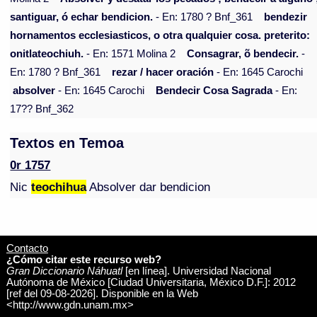
santiguar, ó echar bendicion.
- En: 1780 ? Bnf_361
bendezir
hornamentos ecclesiasticos, o otra qualquier cosa. preterito:
onitlateochiuh.
- En: 1571 Molina 2
Consagrar, õ bendecir.
-
En: 1780 ? Bnf_361
rezar / hacer oración
- En: 1645 Carochi
absolver
- En: 1645 Carochi
Bendecir Cosa Sagrada
- En:
17?? Bnf_362
Textos en Temoa
0r 1757
Nic
teochihua
Absolver dar bendicion
Contacto
¿Cómo citar este recurso web?
Gran Diccionario Náhuatl
[en línea]. Universidad Nacional
Autónoma de México [Ciudad Universitaria, México D.F.]: 2012
[ref del 09-08-2026]. Disponible en la Web
<http://www.gdn.unam.mx>