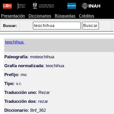
Presentación
Diccionarios
Búsquedas
Créditos
Buscar:
teochihua
Paleografía:
moteochihua
Grafía normalizada:
teochihua
Prefijo:
mo
Tipo:
v.r.
Traducción uno:
Rezar
Traducción dos:
rezar
Diccionario:
Bnf_362