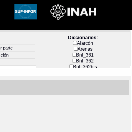
Diccionarios:
Alarcón
r parte
Arenas
Bnf_361
cción
Bnf_362
Bnf_362bis
Carochi
CF_INDEX
Clavijero
Cortés y Zedeño
Docs_México
Durán
Guerra
Mecayapan
Molina_1
Molina_2
Olmos_G