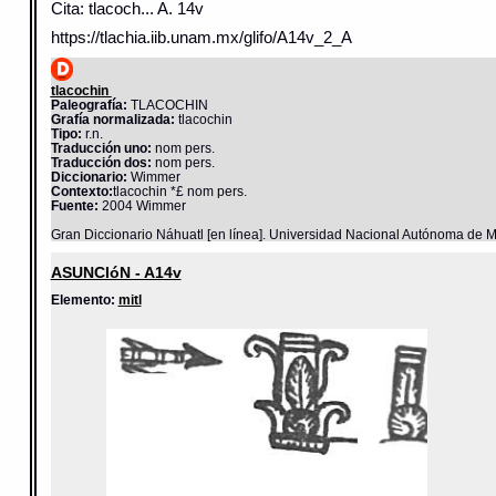
Cita: tlacoch... A. 14v
https://tlachia.iib.unam.mx/glifo/A14v_2_A
tlacochin
Paleografía:
TLACOCHIN
Grafía normalizada:
tlacochin
Tipo:
r.n.
Traducción uno:
nom pers.
Traducción dos:
nom pers.
Diccionario:
Wimmer
Contexto:
tlacochin *£ nom pers.
Fuente:
2004 Wimmer
Gran Diccionario Náhuatl [en línea]. Universidad Nacional Autónoma de M
ASUNCIóN - A14v
Elemento:
mitl