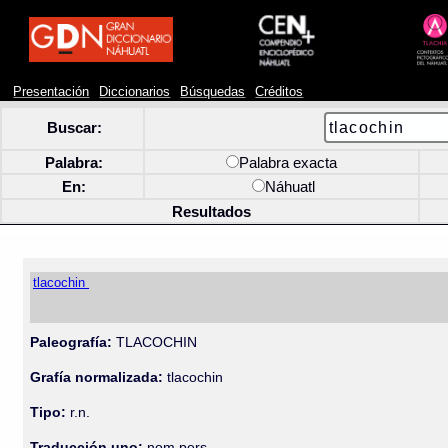
Presentación
Diccionarios
Búsquedas
Créditos
Buscar:
Palabra:
Palabra exacta
En:
Náhuatl
Resultados
tlacochin
Paleografía:
TLACOCHIN
Grafía normalizada:
tlacochin
Tipo:
r.n.
Traducción uno:
nom pers.