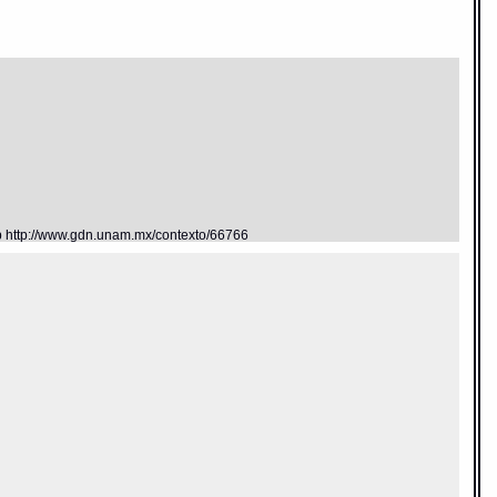
eb http://www.gdn.unam.mx/contexto/66766