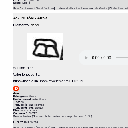
Fuente:
17?? Bnf_362
Notas:
Esp: ô--
Gran Diccionario Náhuatl [en línea]. Universidad Nacional Autónoma de México [Ciudad Univers
ASUNCIóN - A05v
Elemento:
tlantli
Sentido: diente
Valor fonético: tla
https://tlachia.iib.unam.mx/elemento/01.02.19
tlantli
Paleografía:
tlantli
Grafía normalizada:
tlantli
Tipo:
r.n.
Traducción uno:
dientes
Traducción dos:
dientes
Diccionario:
Arenas
Contexto:
DIENTES
tlantli
= dientes (Nombres de las partes del cuerpo humano: 1, 30)
Fuente:
1611 Arenas
Gran Diccionario Náhuatl [en línea]. Universidad Nacional Autónoma de México [Ciudad Univers