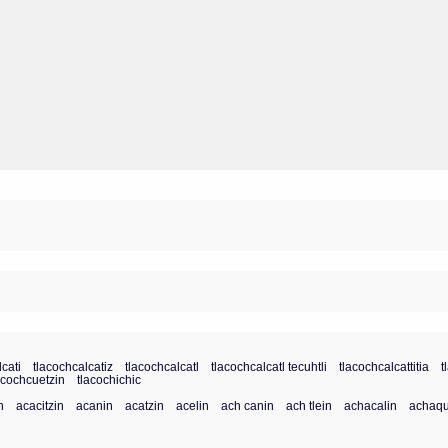
lcati
tlacochcalcatiz
tlacochcalcatl
tlacochcalcatl tecuhtli
tlacochcalcattitia
t
acochcuetzin
tlacochichic
n
acacitzin
acanin
acatzin
acelin
ach canin
ach tlein
achacalin
achaqu