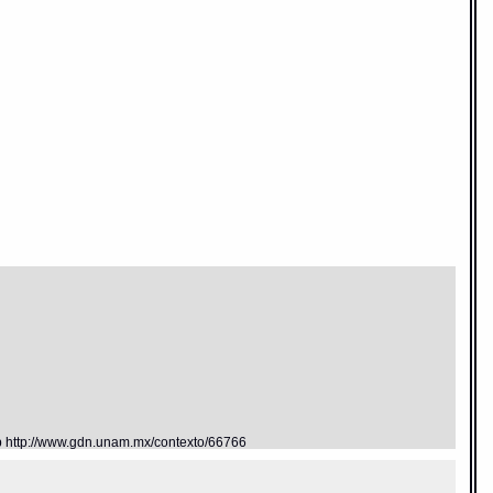
eb http://www.gdn.unam.mx/contexto/66766