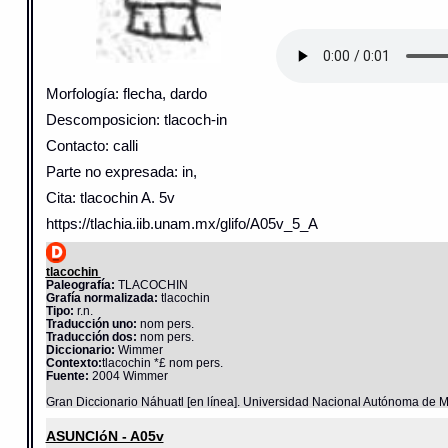
Morfología: flecha, dardo
Descomposicion: tlacoch-in
Contacto: calli
Parte no expresada: in,
Cita: tlacochin A. 5v
https://tlachia.iib.unam.mx/glifo/A05v_5_A
tlacochin
Paleografía:
TLACOCHIN
Grafía normalizada:
tlacochin
Tipo:
r.n.
Traducción uno:
nom pers.
Traducción dos:
nom pers.
Diccionario:
Wimmer
Contexto:
tlacochin *£ nom pers.
Fuente:
2004 Wimmer
Gran Diccionario Náhuatl [en línea]. Universidad Nacional Autónoma de M
ASUNCIóN - A05v