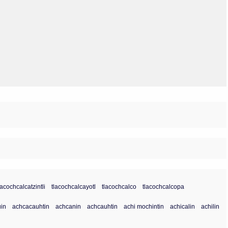
Olmos_V
Paredes
Rincón
Sahagún Escolio
Tezozomoc
Tzinacapan
Wimmer
lacochcalcatzintli
tlacochcalcayotl
tlacochcalco
tlacochcalcopa
in
achcacauhtin
achcanin
achcauhtin
achi mochintin
achicalin
achilin