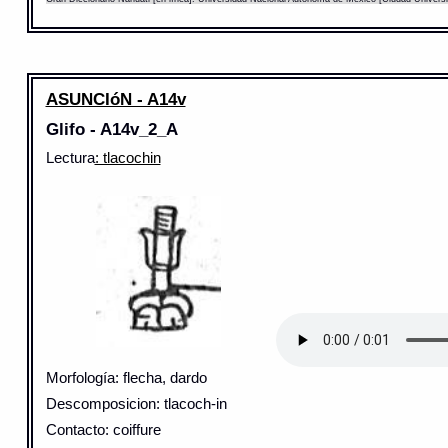
ASUNCIóN - A14v
Glifo - A14v_2_A
Lectura
: tlacochin
Morfología: flecha, dardo
Descomposicion: tlacoch-in
Contacto: coiffure