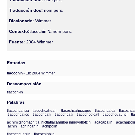
Traducción dos:
nom pers.
Diccionario:
Wimmer
Contexto:
tlacochin *£ nom pers.
Fuente:
2004 Wimmer
Entradas
tlacochin
- En: 2004 Wimmer
Descomposición
tlacoch-in
Palabras
tlacochcahua
tlacochcahuani
tlacochcahuazque
tlacochcalca
tlacochca
tlacochcalico
tlacochcalli
tlacochcatli
tlacochcolcatl
tlacochcuauhtli
tl
ac nimitznomachitia, nictlatlacahuiloa inmoyollotzin
acacapalin
acachapoli
achin
achincanin
achipolin
tlacochcuetzin
tlacochintzin