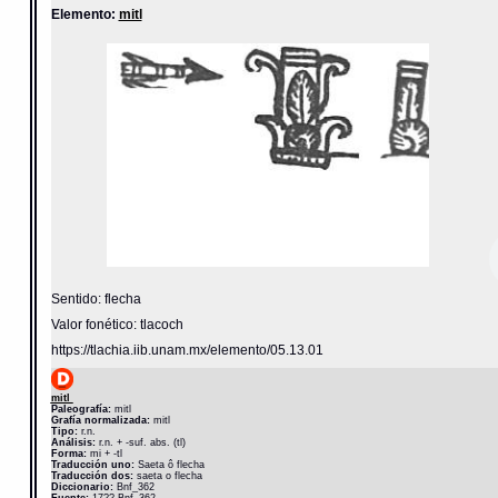
Elemento:
mitl
Sentido: flecha
Valor fonético: tlacoch
https://tlachia.iib.unam.mx/elemento/05.13.01
mitl
Paleografía:
mitl
Grafía normalizada:
mitl
Tipo:
r.n.
Análisis:
r.n. + -suf. abs. (tl)
Forma:
mi + -tl
Traducción uno:
Saeta ô flecha
Traducción dos:
saeta o flecha
Diccionario:
Bnf_362