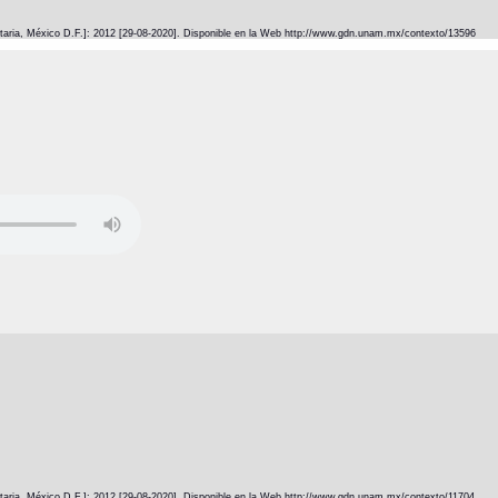
itaria, México D.F.]: 2012 [29-08-2020]. Disponible en la Web http://www.gdn.unam.mx/contexto/13596
itaria, México D.F.]: 2012 [29-08-2020]. Disponible en la Web http://www.gdn.unam.mx/contexto/11704